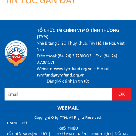
TIN TỨC GẦN ĐÂY
TỔ CHỨC TÀI CHÍNH VI MÔ TÌNH THƯƠNG
(TYM)
Nhà B tầng 3, 20 Thụy Khuê, Tây Hồ, Hà Nội, Việt
Nam
Điện thoại: (84-24) 3.7281003 – Fax: (84-24)
3.7281071
Website: www.tymfund.org.vn – E-mail:
tymfund@tymfund.org.vn
Đăng ký để nhận tin tức
WEBMAIL
Copyright © by TYM. All Rights Reserved.
TRANG CHỦ
GIỚI THIỆU
TỔ CHỨC VÀ MẠNG LƯỚI
LỊCH SỬ PHÁT TRIỂN
THÀNH TỰU
ĐỐI TÁC