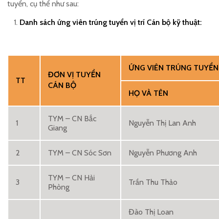
tuyển, cụ thể như sau:
Danh sách ứng viên trúng tuyển vị trí Cán bộ kỹ thuật:
ỨNG VIÊN TRÚNG TUYỂN
ĐƠN VỊ TUYỂN
TT
CÁN BỘ
HỌ VÀ TÊN
TYM – CN Bắc
1
Nguyễn Thị Lan Anh
Giang
2
TYM – CN Sóc Sơn
Nguyễn Phương Anh
TYM – CN Hải
3
Trần Thu Thảo
Phòng
Đào Thị Loan