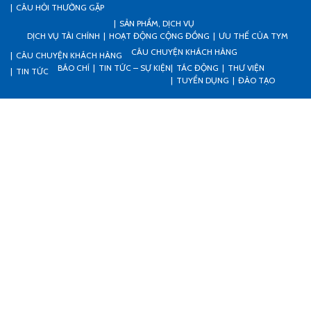
CÂU HỎI THƯỜNG GẶP
SẢN PHẨM, DỊCH VỤ
DỊCH VỤ TÀI CHÍNH
HOẠT ĐỘNG CỘNG ĐỒNG
ƯU THẾ CỦA TYM
CÂU CHUYỆN KHÁCH HÀNG
CÂU CHUYỆN KHÁCH HÀNG
BÁO CHÍ
TIN TỨC – SỰ KIỆN
TÁC ĐỘNG
THƯ VIỆN
TIN TỨC
TUYỂN DỤNG
ĐÀO TẠO