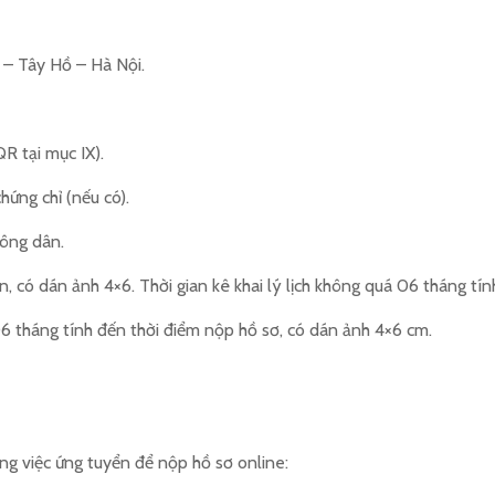
 – Tây Hồ – Hà Nội.
R tại mục IX).
ứng chỉ (nếu có).
công dân.
, có dán ảnh 4×6. Thời gian kê khai lý lịch không quá 06 tháng tín
6 tháng tính đến thời điểm nộp hồ sơ, có dán ảnh 4×6 cm.
ông việc ứng tuyển để nộp hồ sơ online: