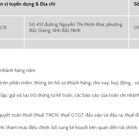
n vị tuyển dụng & Địa chỉ
Số
Số 451 đường Nguyễn Thị Minh Khai, phường
PCN
01
Bắc Giang, tỉnh Bắc Ninh
hi nhánh hàng năm.
ụ trên phần mềm, thông tin hồ sơ khách hàng, cho vay, huy động… v
u, lập, gửi và lưu trữ chứng từ kế toán, các báo cáo của toàn chi n
n quyết toán thuế (thuế TNCN, thuế GTGT đầu vào và đầu ra, thuế đất
ánh; tham mưu điều chỉnh, bổ sung kế hoạch liên quan đến tài chính, 