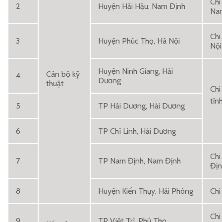
Chi
2
Huyện Hải Hậu, Nam Định
Na
Chi
3
Huyện Phúc Thọ, Hà Nội
Nội
Huyện Ninh Giang, Hải
Cán bộ kỹ
4
Dương
thuật
Chi
tỉn
5
TP Hải Dương, Hải Dương
6
TP Chí Linh, Hải Dương
Chi
7
TP Nam Định, Nam Định
Địn
8
Huyện Kiến Thụy, Hải Phòng
Chi
Chi
9
TP Việt Trì, Phú Thọ