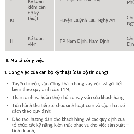
Kế toán
Ph
kiêm cán
bộ kỹ
Chi
thuật
10
Huyện Quỳnh Lưu, Nghệ An
Ng
Kế toán
Chi
11
TP Nam Định, Nam Định
viên
Địn
II.
Mô tả công việc
1. Công việc của cán bộ kỹ thuật (cán bộ tín dụng)
Tuyên truyền, vận động khách hàng vay vốn và gửi tiết
kiệm theo quy định của TYM;
Thẩm định và hoàn thiện hồ sơ vay vốn của khách hàng;
Tiến hành thu tiền/tổ chức sinh hoạt cụm và cập nhật sổ
sách theo quy định;
Đào tạo, hướng dẫn cho khách hàng về các quy định của
tổ chức, các kỹ năng, kiến thức phục vụ cho việc sản xuất –
kinh doanh;