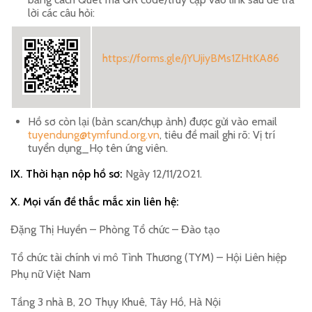
lời các câu hỏi:
https://forms.gle/jYUjiyBMs1ZHtKA86
Hồ sơ còn lại (bản scan/chụp ảnh) được gửi vào email
tuyendung@tymfund.org.vn
, tiêu đề mail ghi rõ: Vị trí
tuyển dụng_Họ tên ứng viên.
IX. Thời hạn nộp hồ sơ:
Ngày 12/11/2021.
X. Mọi vấn đề thắc mắc xin liên hệ:
Đặng Thị Huyền – Phòng Tổ chức – Đào tạo
Tổ chức tài chính vi mô Tình Thương (TYM) – Hội Liên hiệp
Phụ nữ Việt Nam
Tầng 3 nhà B, 20 Thụy Khuê, Tây Hồ, Hà Nội