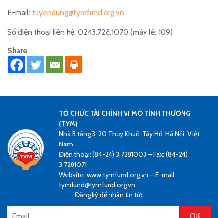
E-mail:
tuyendung@tymfund.org.vn
Số điện thoại liên hệ: 0243.728.1070 (máy lẻ: 109)
Share
TỔ CHỨC TÀI CHÍNH VI MÔ TÌNH THƯƠNG
(TYM)
Nhà B tầng 3, 20 Thụy Khuê, Tây Hồ, Hà Nội, Việt
Nam
Điện thoại: (84-24) 3.7281003 – Fax: (84-24)
3.7281071
Website: www.tymfund.org.vn – E-mail:
tymfund@tymfund.org.vn
Đăng ký để nhận tin tức