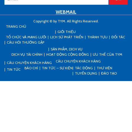
WEBMAIL
Copyright © by TYM. All Rights Reserved.
TRANG CHỦ
GIỚI THIỆU
TỔ CHỨC VÀ MẠNG LƯỚI
LỊCH SỬ PHÁT TRIỂN
THÀNH TỰU
ĐỐI TÁC
CÂU HỎI THƯỜNG GẶP
SẢN PHẨM, DỊCH VỤ
DỊCH VỤ TÀI CHÍNH
HOẠT ĐỘNG CỘNG ĐỒNG
ƯU THẾ CỦA TYM
CÂU CHUYỆN KHÁCH HÀNG
CÂU CHUYỆN KHÁCH HÀNG
BÁO CHÍ
TIN TỨC – SỰ KIỆN
TÁC ĐỘNG
THƯ VIỆN
TIN TỨC
TUYỂN DỤNG
ĐÀO TẠO