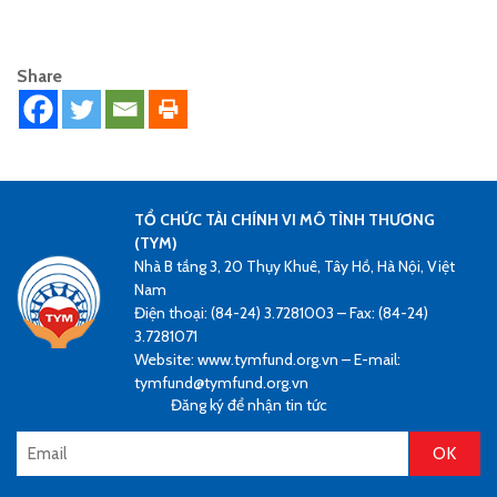
Share
TỔ CHỨC TÀI CHÍNH VI MÔ TÌNH THƯƠNG
(TYM)
Nhà B tầng 3, 20 Thụy Khuê, Tây Hồ, Hà Nội, Việt
Nam
Điện thoại: (84-24) 3.7281003 – Fax: (84-24)
3.7281071
Website: www.tymfund.org.vn – E-mail:
tymfund@tymfund.org.vn
Đăng ký để nhận tin tức