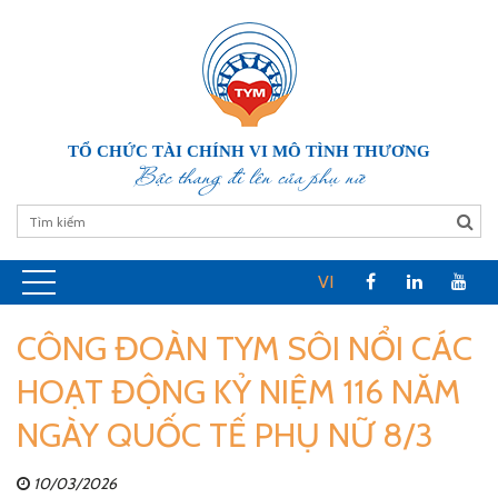
TỔ CHỨC TÀI CHÍNH VI MÔ TÌNH THƯƠNG
Bậc thang đi lên của phụ nữ
VI
CÔNG ĐOÀN TYM SÔI NỔI CÁC
HOẠT ĐỘNG KỶ NIỆM 116 NĂM
NGÀY QUỐC TẾ PHỤ NỮ 8/3
10/03/2026