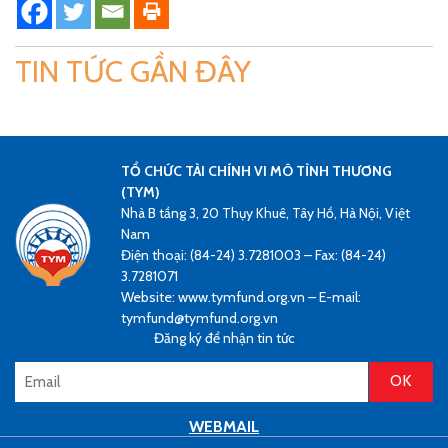
TIN TỨC GẦN ĐÂY
TỔ CHỨC TÀI CHÍNH VI MÔ TÌNH THƯƠNG
(TYM)
Nhà B tầng 3, 20 Thụy Khuê, Tây Hồ, Hà Nội, Việt
Nam
Điện thoại: (84-24) 3.7281003 – Fax: (84-24)
3.7281071
Website: www.tymfund.org.vn – E-mail:
tymfund@tymfund.org.vn
Đăng ký để nhận tin tức
WEBMAIL