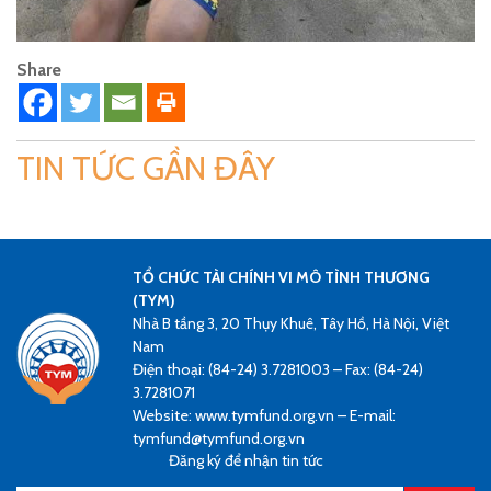
Share
TIN TỨC GẦN ĐÂY
TỔ CHỨC TÀI CHÍNH VI MÔ TÌNH THƯƠNG
(TYM)
Nhà B tầng 3, 20 Thụy Khuê, Tây Hồ, Hà Nội, Việt
Nam
Điện thoại: (84-24) 3.7281003 – Fax: (84-24)
3.7281071
Website: www.tymfund.org.vn – E-mail:
tymfund@tymfund.org.vn
Đăng ký để nhận tin tức