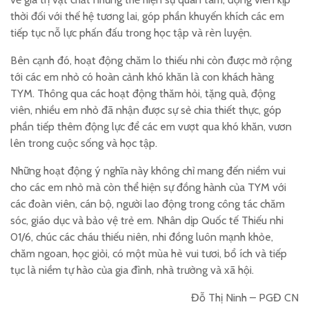
thời đối với thế hệ tương lai, góp phần khuyến khích các em
tiếp tục nỗ lực phấn đấu trong học tập và rèn luyện.
Bên cạnh đó, hoạt động chăm lo thiếu nhi còn được mở rộng
tới các em nhỏ có hoàn cảnh khó khăn là con khách hàng
TYM. Thông qua các hoạt động thăm hỏi, tặng quà, động
viên, nhiều em nhỏ đã nhận được sự sẻ chia thiết thực, góp
phần tiếp thêm động lực để các em vượt qua khó khăn, vươn
lên trong cuộc sống và học tập.
Những hoạt động ý nghĩa này không chỉ mang đến niềm vui
cho các em nhỏ mà còn thể hiện sự đồng hành của TYM với
các đoàn viên, cán bộ, người lao động trong công tác chăm
sóc, giáo dục và bảo vệ trẻ em. Nhân dịp Quốc tế Thiếu nhi
01/6, chúc các cháu thiếu niên, nhi đồng luôn mạnh khỏe,
chăm ngoan, học giỏi, có một mùa hè vui tươi, bổ ích và tiếp
tục là niềm tự hào của gia đình, nhà trường và xã hội.
Đỗ Thị Ninh – PGĐ CN