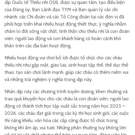
dịp Quốc tế Thiếu nhi 01/6, được sự quan tâm, tạo điều kiện
của Đảng ủy, Ban Lãnh đạo TYM và Ban quản lý các chi
nhánh, các Chi đoàn và các Tổ Công đoàn tại các đơn vị đã
phối hợp triển khai nhiều hoạt động thiết thực, ý nghĩa nhằm
chăm lo đời sống vật chất, tinh thần cho thiếu nhi là con đoàn
viên, người lao động và con khách hàng có hoàn cảnh khó
khăn trên các địa bàn hoạt động.
Nhiều hoạt động vui chơi bổ ích được tổ chức cho các cháu
thiếu nhi như gặp mặt, giao lưu, sinh hoạt tập thể, thể dục thể
thao; tạo sân chơi lành mạnh, giúp các cháu có thêm niềm vui
và những trải nghiệm ý nghĩa trong dịp này.
Nhân dịp này các chương trình tuyên dương, khen thưởng và
trao quà khuyến học cho các cháu là con đoàn viên, người lao
động có thành tích học tập xuất sắc trong năm học 2025 –
2026, các cháu đạt giải trong các kỳ thi học sinh giỏi, các cuộc
thi năng khiếu, văn hóa các cấp cũng được tổ chức trong
không khí ấm áp, vui tươi. Những phần thưởng tuy không lớn
về giá trị vật chất nhưng thể hiện sự quan tâm, động viên kịp