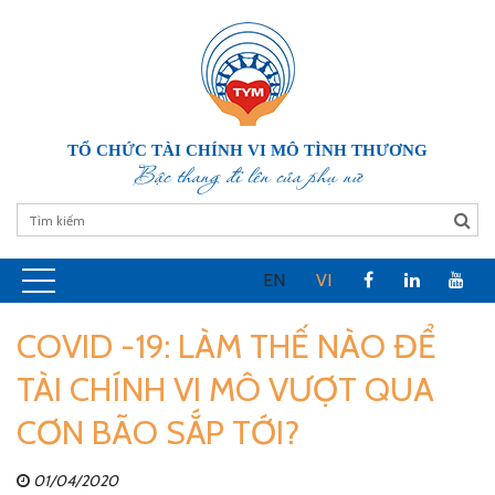
TỔ CHỨC TÀI CHÍNH VI MÔ TÌNH THƯƠNG
Bậc thang đi lên của phụ nữ
EN
VI
COVID -19: LÀM THẾ NÀO ĐỂ
TÀI CHÍNH VI MÔ VƯỢT QUA
CƠN BÃO SẮP TỚI?
01/04/2020