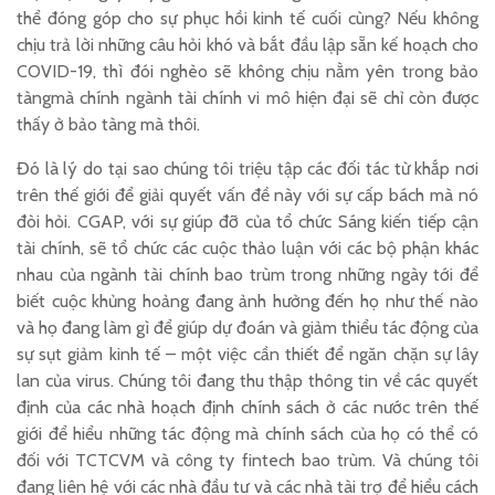
thể đóng góp cho sự phục hồi kinh tế cuối cùng? Nếu không
chịu trả lời những câu hỏi khó và bắt đầu lập sẵn kế hoạch cho
COVID-19, thì đói nghèo sẽ không chịu nằm yên trong bảo
tàngmà chính ngành tài chính vi mô hiện đại sẽ chỉ còn được
thấy ở bảo tàng mà thôi.
Đó là lý do tại sao chúng tôi triệu tập các đối tác từ khắp nơi
trên thế giới để giải quyết vấn đề này với sự cấp bách mà nó
đòi hỏi. CGAP, với sự giúp đỡ của tổ chức Sáng kiến ​​tiếp cận
tài chính, sẽ tổ chức các cuộc thảo luận với các bộ phận khác
nhau của ngành tài chính bao trùm trong những ngày tới để
biết cuộc khủng hoảng đang ảnh hưởng đến họ như thế nào
và họ đang làm gì để giúp dự đoán và giảm thiểu tác động của
sự sụt giảm kinh tế – một việc cần thiết để ngăn chặn sự lây
lan của virus. Chúng tôi đang thu thập thông tin về các quyết
định của các nhà hoạch định chính sách ở các nước trên thế
giới để hiểu những tác động mà chính sách của họ có thể có
đối với TCTCVM và công ty fintech bao trùm. Và chúng tôi
đang liên hệ với các nhà đầu tư và các nhà tài trợ để hiểu cách