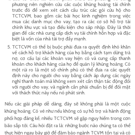
phương nên nghiên cứu các cuộc khủng hoảng tài chính
trước đó để xem xét cách cấu trúc các gói cứu hộ cho
TCTCVM, bao gồm các bài học kinh nghiệm trong việc
mua các danh mục cho vay, tạo ra các cơ sở hỗ trợ tài
chính khu vực và tạo điều kiện cho sáp nhập. Đây là thời
gian để các nhà cung cấp dịch vụ tài chính hỗn hợp và đặc
biệt là vốn của nhà tài trợ đẩy mạnh.
TCTCVM có thể bị buộc phải đưa ra quyết định khó khăn
về cách hỗ trợ khách hàng của họ bằng cách tạm dừng trả
nợ, cơ cấu lại các khoản vay hiện có và cung cấp thanh
khoản cho khách hàng của họ để quản lý khủng hoảng. Có
một rủi ro là một số chính phủ có thể đưa ra các quyết
định này cho người cho vay bằng cách áp dụng các ngày
nghỉ thanh toán mà không xem xét cẩn thận tác động đối
với người cho vay, và ngành cần phải chuẩn bị để đối mặt
với thách thức này nếu nó phát sinh.
Nếu các giải pháp dễ dàng, đây sẽ không phải là một cuộc
khủng hoảng. Có vẻ như nếu không có sự hỗ trợ và hành động
phối hợp đáng kể, nhiều TCTCVM sẽ gặp nguy hiểm trong cơn
bão sắp tới. Câu hỏi đặt ra là: những bước nào chúng ta có thể
thực hiện ngay bây giờ để đảm bảo ngành TCVM tồn tại và có