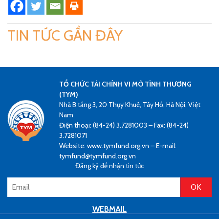
TIN TỨC GẦN ĐÂY
TỔ CHỨC TÀI CHÍNH VI MÔ TÌNH THƯƠNG
(TYM)
Nhà B tầng 3, 20 Thụy Khuê, Tây Hồ, Hà Nội, Việt
Nam
Điện thoại: (84-24) 3.7281003 – Fax: (84-24)
3.7281071
Website: www.tymfund.org.vn – E-mail:
tymfund@tymfund.org.vn
Đăng ký để nhận tin tức
WEBMAIL