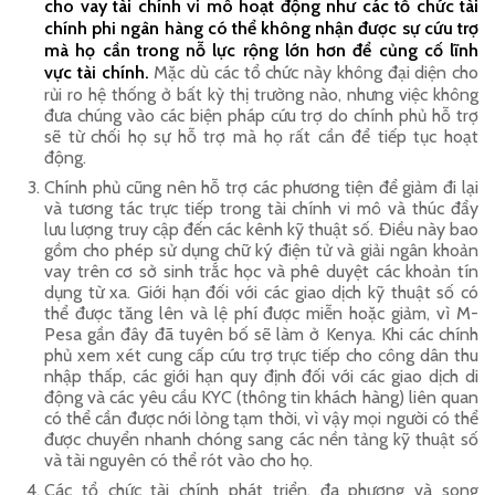
cho vay tài chính vi mô hoạt động như các tổ chức tài
chính phi ngân hàng có thể không nhận được sự cứu trợ
mà họ cần trong nỗ lực rộng lớn hơn để củng cố lĩnh
vực tài chính.
Mặc dù các tổ chức này không đại diện cho
rủi ro hệ thống ở bất kỳ thị trường nào, nhưng việc không
đưa chúng vào các biện pháp cứu trợ do chính phủ hỗ trợ
sẽ từ chối họ sự hỗ trợ mà họ rất cần để tiếp tục hoạt
động.
Chính phủ cũng nên hỗ trợ các phương tiện để giảm đi lại
và tương tác trực tiếp trong tài chính vi mô và thúc đẩy
lưu lượng truy cập đến các kênh kỹ thuật số. Điều này bao
gồm cho phép sử dụng chữ ký điện tử và giải ngân khoản
vay trên cơ sở sinh trắc học và phê duyệt các khoản tín
dụng từ xa. Giới hạn đối với các giao dịch kỹ thuật số có
thể được tăng lên và lệ phí được miễn hoặc giảm, vì M-
Pesa gần đây đã tuyên bố sẽ làm ở Kenya. Khi các chính
phủ xem xét cung cấp cứu trợ trực tiếp cho công dân thu
nhập thấp, các giới hạn quy định đối với các giao dịch di
động và các yêu cầu KYC (thông tin khách hàng) liên quan
có thể cần được nới lỏng tạm thời, vì vậy mọi người có thể
được chuyển nhanh chóng sang các nền tảng kỹ thuật số
và tài nguyên có thể rót vào cho họ.
Các tổ chức tài chính phát triển, đa phương và song