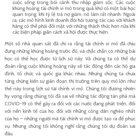
cuộc sống trong bói cảnh thu nhập giảm sốc. Các cuộc
khủng hoảng tài chính vi mô trong quá khứ có một bài học
quan trọng: khi tỷ lệ trả nợ giảm, nó làm rất nhanh. Ngoài
ra, các mô hình kinh doanh đòi hỏi tương tác cao với khách
hàng có thể phải đối mặt với những thách thức hơn nữa khi
các biện pháp giãn cách xã hội được thực hiện.
Một số nhà quan sát đã chỉ ra rằng tài chính vi mô đã chịu
đựng những khủng hoảng trước đó, và chắc chắn có những bài
học có thể học được từ lịch sử này. Và chúng ta có thể dự
đoán rằng cuộc khủng hoảng này sẽ tác động đến các hộ gia
đình, tổ chức và quốc gia khác nhau. Nhưng chúng ta chưa
từng chứng kiến sự gián đoạn thị trường trên quy mô lớn như
thế này trong lịch sử tài chính vi mô. Chúng tôi đương nhiên
hy vọng rằng chúng tôi đã sai về những tác động tàn phá mà
COVID-19 có thể gây ra đối với các nước đang phát triển, đối
với nền kinh tế của họ, đối với những công dân nghèo nhất
của họ – những người mà tài chính vi mô được tạo ra để phục
vụ. Nhưng chúng tôi không nghĩ rằng chúng tôi dự đoán sai
đâu.