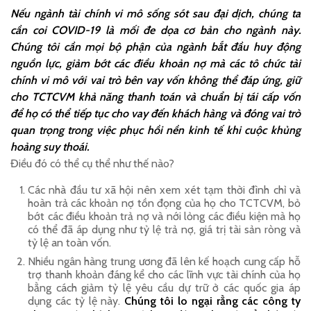
Nếu
ngành
tài chính vi mô sống sót sau đại dịch, chúng ta
cần coi COVID-19 là mối đe dọa cơ bản cho ngành
này
.
Chúng tôi cần mọi bộ phận của ngành bắt đầu huy động
nguồn lực,
giảm bớt các điều khoản nợ mà
các tô chức tài
chính vi mô với vai trò bên vay vốn
không thể
đáp ứng
, giữ
cho TCTCVM khả năng thanh toán
và chuẩn bị tái cấp vốn
để họ có thể
tiếp tục
cho vay
đến khách hàng
và đóng vai trò
quan trọng trong việc
phục
hồi
nền kinh tế khi
cuộc khủng
hoảng suy thoái.
Điều đó có thể cụ thể như thế nào?
Các nhà đầu tư xã hội nên xem xét tạm thời đình chỉ và
hoàn trả các khoản nợ tồn đọng của họ cho TCTCVM, bỏ
bớt các điều khoản trả nợ và nới lỏng các điều kiện mà họ
có thể đã áp dụng như tỷ lệ trả nợ, giá trị tài sản ròng và
tỷ lệ an toàn vốn.
Nhiều ngân hàng trung ương đã lên kế hoạch cung cấp hỗ
trợ thanh khoản đáng kể cho các lĩnh vực tài chính của họ
bằng cách giảm tỷ lệ yêu cầu dự trữ ở các quốc gia áp
dụng các tỷ lệ này.
Chúng tôi lo ngại rằng các công ty