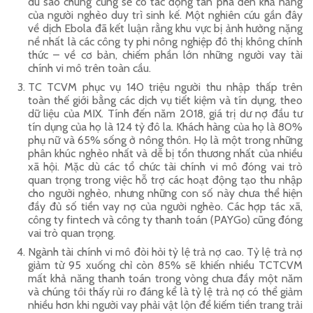
dù sao chúng cũng sẽ có tác động tàn phá đến khả năng
của người nghèo duy trì sinh kế. Một nghiên cứu gần đây
về dịch Ebola đã kết luận rằng khu vực bị ảnh hưởng nặng
nề nhất là các công ty phi nông nghiệp đô thị không chính
thức – về cơ bản, chiếm phần lớn những người vay tài
chính vi mô trên toàn cầu.
TC TCVM phục vụ 140 triệu người thu nhập thấp trên
toàn thế giới bằng các dịch vụ tiết kiệm và tín dụng, theo
dữ liệu của MIX. Tính đến năm 2018, giá trị dư nợ đầu tư
tín dụng của họ là 124 tỷ đô la. Khách hàng của họ là 80%
phụ nữ và 65% sống ở nông thôn. Họ là một trong những
phân khúc nghèo nhất và dễ bị tổn thương nhất của nhiều
xã hội. Mặc dù các tổ chức tài chính vi mô đóng vai trò
quan trọng trong việc hỗ trợ các hoạt động tạo thu nhập
cho người nghèo, nhưng những con số này chưa thể hiện
đầy đủ số tiền vay nợ của người nghèo. Các hợp tác xã,
công ty fintech và công ty thanh toán (PAYGo) cũng đóng
vai trò quan trọng.
Ngành tài chính vi mô đòi hỏi tỷ lệ trả nợ cao. Tỷ lệ trả nợ
giảm từ 95 xuống chỉ còn 85% sẽ khiến nhiều TCTCVM
mất khả năng thanh toán trong vòng chưa đầy một năm
và chúng tôi thấy rủi ro đáng kể là tỷ lệ trả nợ có thể giảm
nhiều hơn khi người vay phải vật lộn để kiếm tiền trang trải