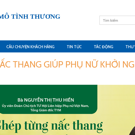
 MÔ TÌNH THƯƠNG
CÂU CHUYỆN KHÁCH HÀNG
TIN TỨC
TÁC ĐỘNG
THƯ 
ẤC THANG GIÚP PHỤ NỮ KHỞI NG