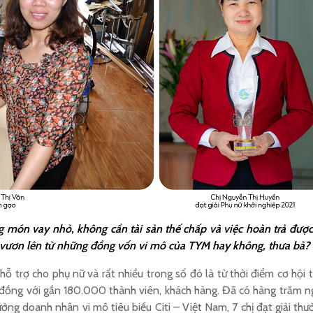
g món vay nhỏ, không cần tài sản thế chấp và việc hoàn trả được c
 vươn lên từ những đồng vốn vi mô của TYM hay không, thưa bà?
trợ cho phụ nữ và rất nhiều trong số đó là từ thời điểm cơ hội 
ồng với gần 180.000 thành viên, khách hàng. Đã có hàng trăm n
ưởng doanh nhân vi mô tiêu biểu Citi – Việt Nam, 7 chị đạt giải th