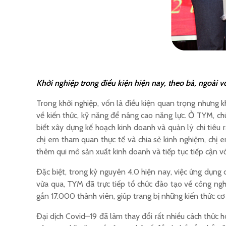
Khởi nghiệp trong điều kiện hiện nay, theo bà, ngoài v
Trong khởi nghiệp, vốn là điều kiện quan trọng nhưng k
về kiến thức, kỹ năng để nâng cao năng lực. Ở TYM, ch
biết xây dựng kế hoạch kinh doanh và quản lý chi tiêu 
chị em tham quan thực tế và chia sẻ kinh nghiệm, chị e
thêm qui mô sản xuất kinh doanh và tiếp tục tiếp cận v
Đặc biệt, trong kỷ nguyên 4.0 hiện nay, việc ứng dụng
vừa qua, TYM đã trực tiếp tổ chức đào tạo về công ng
gần 17.000 thành viên, giúp trang bị những kiến thức cơ
Đại dịch Covid–19 đã làm thay đổi rất nhiều cách thức 