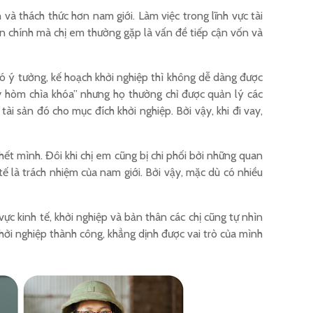
 và thách thức hơn nam giới. Làm việc trong lĩnh vực tài
ăn chính mà chị em thường gặp là vấn đề tiếp cận vốn và
 có ý tưởng, kế hoạch khởi nghiệp thì không dễ dàng được
ay hòm chìa khóa” nhưng họ thường chỉ được quản lý các
i sản đó cho mục đích khởi nghiệp. Bởi vậy, khi đi vay,
ết mình. Đôi khi chị em cũng bị chi phối bởi những quan
tế là trách nhiệm của nam giới. Bởi vậy, mặc dù có nhiều
ực kinh tế, khởi nghiệp và bản thân các chị cũng tự nhìn
hởi nghiệp thành công, khẳng dịnh được vai trò của mình