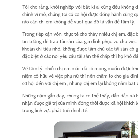
Tôi cho rằng, khởi nghiệp với bất kì ai cũng đều không 
chính vi mô, chúng tôi có cơ hội được đồng hành cùng q
rào cản chị em không dễ vượt qua đó là vấn đề tâm lý.
Trong tiếp cận vốn, thực tế cho thấy nhiều chị em, đặc 
tin tưởng để trao tài sản của gia đình phục vụ cho vi
khoản chi tiêu nhỏ, không được làm chủ các tài sản có 
đặc biệt ở các nơi yêu cầu tài sản thế chấp thì họ khó 
Về tâm lý, nhiều chị em mặc dù có mong muốn được khởi 
niệm cố hữu về việc phụ nữ thì nên chăm lo cho gia đình
cơ hội đến với chị em , nhưng chị em lại không nắm bắt
Những năm gần đây, chúng ta có thể thấy, dần dần xã hội
nhận được giá trị của mình đồng thời được xã hội khích
trong lĩnh vực phát triển kinh tế.