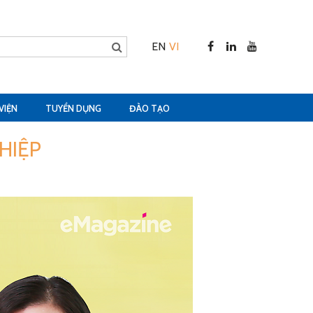
EN
VI
VIỆN
TUYỂN DỤNG
ĐÀO TẠO
HIỆP