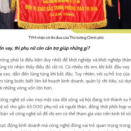
ốn vay, thì phụ nữ còn cần trợ giúp những gì?
hông phải là điều kiện duy nhất để khởi nghiệp và khởi nghiệp thàn
úng tôi nhận thấy điều đó rất rõ. Có nhiều chị em, khi bắt đầu va
ra sao, dẫn đến lúng túng khi bắt đầu. Tuy nhiên, với sự hỗ trợ củ
m từng bước biết lên kế hoạch kinh doanh, quản lý chi tiêu, sử d
ới những vòng vốn lớn hơn.
 công nghệ số vào mọi mặt của đời sống xã hội đang trở thành xu h
hệ số cho gần 65.000 phụ nữ và người thân, đồng thời phối hợp 
 bản về công nghệ số để chị em có thể tham gia vào nền kinh tế số 
hoạt động kinh doanh mà công nghệ đóng vai trò quan trọng trong vi