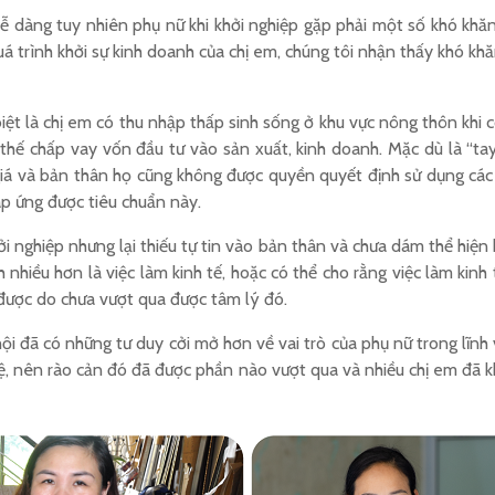
dễ dàng tuy nhiên phụ nữ khi khởi nghiệp gặp phải một số khó khăn
uá trình khởi sự kinh doanh của chị em, chúng tôi nhận thấy khó kh
biệt là chị em có thu nhập thấp sinh sống ở khu vực nông thôn khi
ệc thế chấp vay vốn đầu tư vào sản xuất, kinh doanh. Mặc dù là “t
giá và bản thân họ cũng không được quyền quyết định sử dụng các tà
đáp ứng được tiêu chuẩn này.
nghiệp nhưng lại thiếu tự tin vào bản thân và chưa dám thể hiện h
 nhiều hơn là việc làm kinh tế, hoặc có thể cho rằng việc làm kinh 
 được do chưa vượt qua được tâm lý đó.
 đã có những tư duy cởi mở hơn về vai trò của phụ nữ trong lĩnh v
 lệ, nên rào cản đó đã được phần nào vượt qua và nhiều chị em đã k