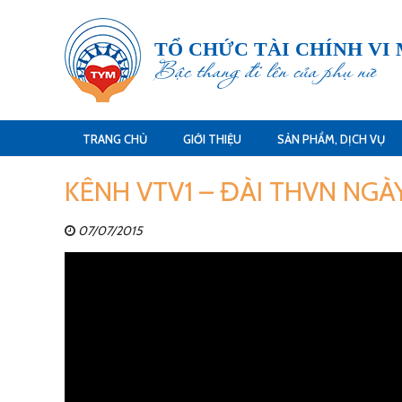
TỔ CHỨC TÀI CHÍNH VI
Bậc thang đi lên của phụ nữ
TRANG CHỦ
GIỚI THIỆU
SẢN PHẨM, DỊCH VỤ
KÊNH VTV1 – ĐÀI THVN NGÀY
07/07/2015