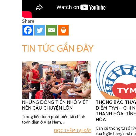
Share
TIN TỨC GẦN ĐÂY
NHỮNG ĐỒNG TIỀN NHỎ VIẾT
THÔNG BÁO THAY
NÊN CÂU CHUYỆN LỚN
ĐIỂM TYM – CHI
THANH HÓA, TỈN
Trong tiến trình phát triển tài chính
HÓA
toàn diện ở Việt Nam, …
Căn cứ thông tư số 
ĐỌC THÊM TẠI ĐÂY
của Ngân hàng nhà nư