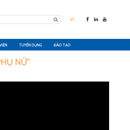
VI
VIỆN
TUYỂN DỤNG
ĐÀO TẠO
 PHỤ NỮ”