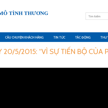
 MÔ TÌNH THƯƠNG
CÂU CHUYỆN KHÁCH HÀNG
TIN TỨC
TÁC ĐỘNG
THƯ 
 20/5/2015: “VÌ SỰ TIẾN BỘ CỦA