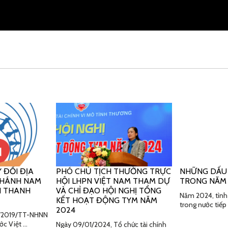
 ĐỔI ĐỊA
PHÓ CHỦ TỊCH THƯỜNG TRỰC
NHỮNG DẤU
 NHÁNH NAM
HỘI LHPN VIỆT NAM THAM DỰ
TRONG NĂM
H THANH
VÀ CHỈ ĐẠO HỘI NGHỊ TỔNG
Năm 2024, tình 
KẾT HOẠT ĐỘNG TYM NĂM
trong nước tiếp
2024
19/2019/TT-NHNN
ớc Việt …
Ngày 09/01/2024, Tổ chức tài chính