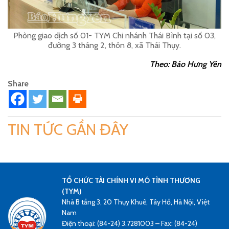
Phòng giao dịch số 01- TYM Chi nhánh Thái Bình tại số 03,
đường 3 tháng 2, thôn 8, xã Thái Thụy.
Theo: Báo Hưng Yên
Share
TIN TỨC GẦN ĐÂY
TỔ CHỨC TÀI CHÍNH VI MÔ TÌNH THƯƠNG
(TYM)
Nhà B tầng 3, 20 Thụy Khuê, Tây Hồ, Hà Nội, Việt
Nam
Điện thoại: (84-24) 3.7281003 – Fax: (84-24)