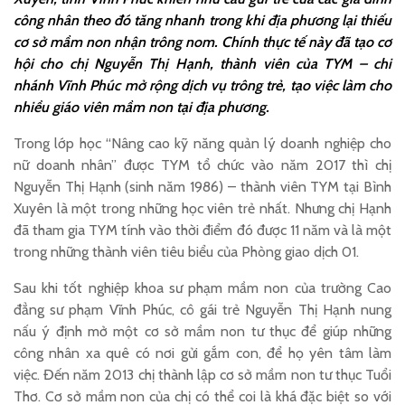
công nhân theo đó tăng nhanh trong khi địa phương lại thiếu
cơ sở mầm non nhận trông nom. Chính thực tế này đã tạo cơ
hội cho chị Nguyễn Thị Hạnh, thành viên của TYM – chi
nhánh Vĩnh Phúc mở rộng dịch vụ trông trẻ, tạo việc làm cho
nhiều giáo viên mầm non tại địa phương.
Trong lớp học “Nâng cao kỹ năng quản lý doanh nghiệp cho
nữ doanh nhân” được TYM tổ chức vào năm 2017 thì chị
Nguyễn Thị Hạnh (sinh năm 1986) – thành viên TYM tại Bình
Xuyên là một trong những học viên trẻ nhất. Nhưng chị Hạnh
đã tham gia TYM tính vào thời điểm đó được 11 năm và là một
trong những thành viên tiêu biểu của Phòng giao dịch 01.
Sau khi tốt nghiệp khoa sư phạm mầm non của trường Cao
đẳng sư phạm Vĩnh Phúc, cô gái trẻ Nguyễn Thị Hạnh nung
nấu ý định mở một cơ sở mầm non tư thục để giúp những
công nhân xa quê có nơi gửi gắm con, để họ yên tâm làm
việc. Đến năm 2013 chị thành lập cơ sở mầm non tư thục Tuổi
Thơ. Cơ sở mầm non của chị có thể coi là khá đặc biệt so với