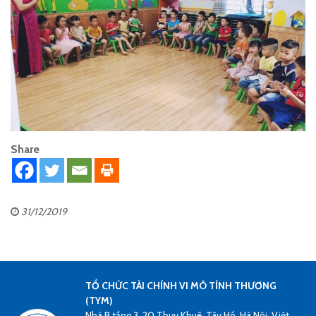
Share
31/12/2019
TỔ CHỨC TÀI CHÍNH VI MÔ TÌNH THƯƠNG
(TYM)
Nhà B tầng 3, 20 Thụy Khuê, Tây Hồ, Hà Nội, Việt