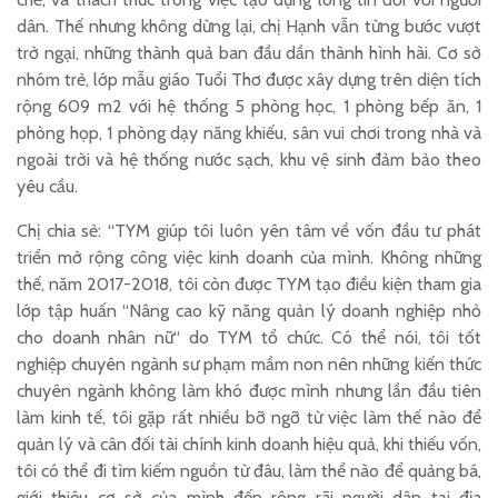
dân. Thế nhưng không dừng lại, chị Hạnh vẫn từng bước vượt
trở ngại, những thành quả ban đầu dần thành hình hài. Cơ sở
nhóm trẻ, lớp mẫu giáo Tuổi Thơ được xây dựng trên diện tích
rộng 609 m2 với hệ thống 5 phòng học, 1 phòng bếp ăn, 1
phòng họp, 1 phòng dạy năng khiếu, sân vui chơi trong nhà và
ngoài trời và hệ thống nước sạch, khu vệ sinh đảm bảo theo
yêu cầu.
Chị chia sẻ: “TYM giúp tôi luôn yên tâm về vốn đầu tư phát
triển mở rộng công việc kinh doanh của mình. Không những
thế, năm 2017-2018, tôi còn được TYM tạo điều kiện tham gia
lớp tập huấn “Nâng cao kỹ năng quản lý doanh nghiệp nhỏ
cho doanh nhân nữ“ do TYM tổ chức. Có thể nói, tôi tốt
nghiệp chuyên ngành sư phạm mầm non nên những kiến thức
chuyên ngành không làm khó được mình nhưng lần đầu tiên
làm kinh tế, tôi gặp rất nhiều bỡ ngỡ từ việc làm thế nào để
quản lý và cân đối tài chính kinh doanh hiệu quả, khi thiếu vốn,
tôi có thể đi tìm kiếm nguồn từ đâu, làm thể nào để quảng bá,
giới thiệu cơ sở của mình đến rộng rãi người dân tại địa