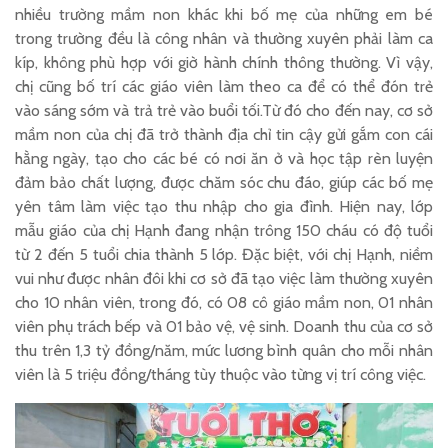
nhiều trường mầm non khác khi bố mẹ của những em bé
trong trường đều là công nhân và thường xuyên phải làm ca
kíp, không phù hợp với giờ hành chính thông thường. Vì vậy,
chị cũng bố trí các giáo viên làm theo ca để có thể đón trẻ
vào sáng sớm và trả trẻ vào buổi tối.Từ đó cho đến nay, cơ sở
mầm non của chị đã trở thành địa chỉ tin cậy gửi gắm con cái
hằng ngày, tạo cho các bé có nơi ăn ở và học tập rèn luyện
đảm bảo chất lượng, được chăm sóc chu đáo, giúp các bố mẹ
yên tâm làm việc tạo thu nhập cho gia đình. Hiện nay, lớp
mẫu giáo của chị Hạnh đang nhận trông 150 cháu có độ tuổi
từ 2 đến 5 tuổi chia thành 5 lớp. Đặc biệt, với chị Hạnh, niềm
vui như được nhân đôi khi cơ sở đã tạo việc làm thường xuyên
cho 10 nhân viên, trong đó, có 08 cô giáo mầm non, 01 nhân
viên phụ trách bếp và 01 bảo vệ, vệ sinh. Doanh thu của cơ sở
thu trên 1,3 tỷ đồng/năm, mức lương bình quân cho mỗi nhân
viên là 5 triệu đồng/tháng tùy thuộc vào từng vị trí công việc.