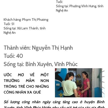
Tuổi:
Sống tại: Phường Vĩnh Hưng, tỉnh
Nghệ An
Khách hàng: Phạm Thị Phương
Tuổi: 51
Sống tại: Xã Lam Thành, tỉnh
Nghệ An
Thành viên: Nguyễn Thị Hạnh
Tuổi: 40
Sống tại: Bình Xuyên, Vĩnh Phúc
ƯỚC MƠ VỀ MỘT
TRƯỜNG MẦM NON
TRÔNG TRẺ CHO NHỮNG
CÔNG NHÂN XA QUÊ
Số lượng công nhân ngày càng tăng cao ở huyện Bình
Xuyên, tỉnh Vĩnh Phúc khiến nhu cầu gửi trẻ của các gia đình