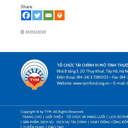
Share
31/03/2025
TỔ CHỨC TÀI CHÍNH VI MÔ TÌNH THƯ
Nhà B tầng 3, 20 Thụy Khuê, Tây Hồ, Hà N
Điện thoại: (84-24) 3.7281003 – Fax: (84-
Website: www.tymfund.org.vn – E-mail:
Copyright © by TYM. All Rights Reserved.
TRANG CHỦ
GIỚI THIỆU
TỔ CHỨC VÀ MẠNG LƯỚI
LỊCH SỬ PH
SẢN PHẨM, DỊCH VỤ
DỊCH VỤ TÀI CHÍNH
HOẠT ĐỘNG CỘNG ĐỒ
TUYỂN DỤNG
ĐÀO TẠO