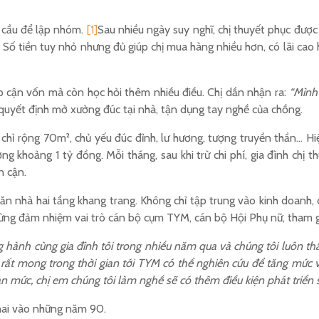
u cầu để lập nhóm.
[1]
Sau nhiều ngày suy nghĩ, chị thuyết phục đượ
Số tiền tuy nhỏ nhưng đủ giúp chị mua hàng nhiều hơn, có lãi cao
ếp cận vốn mà còn học hỏi thêm nhiều điều. Chị dần nhận ra:
“Mình 
quyết định mở xưởng đúc tại nhà, tận dụng tay nghề của chồng.
chỉ rộng 70m², chủ yếu đúc đỉnh, lư hương, tượng truyền thần… Hi
ởng khoảng 1 tỷ đồng. Mỗi tháng, sau khi trừ chi phí, gia đình ch
n cận.
ăn nhà hai tầng khang trang. Không chỉ tập trung vào kinh doanh, 
ừng đảm nhiệm vai trò cán bộ cụm TYM, cán bộ Hội Phụ nữ, tham g
 hành cùng gia đình tôi trong nhiều năm qua và chúng tôi luôn t
 rất mong trong thời gian tới TYM có thể nghiên cứu để tăng mức
ạn mức, chị em chúng tôi làm nghề sẽ có thêm điều kiện phát triển 
hai vào những năm 90.