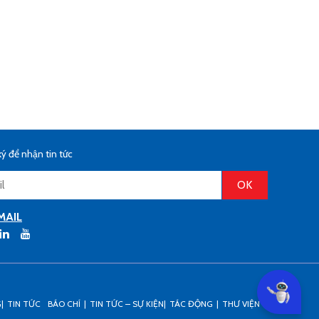
ý để nhận tin tức
MAIL
Can I he
G
TIN TỨC
BÁO CHÍ
TIN TỨC – SỰ KIỆN
TÁC ĐỘNG
THƯ VIỆN