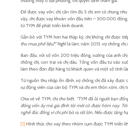
thường thấy ở địa phương, chị quyết định tham gia.
Để được vay vốn, chị cần tìm đủ 5 chị em có chung nh
vậy, chị được vay khoản vốn đầu tiên – 500.000 đồng. 
từ TYM để phát triển kinh doanh.
Gắn bó với TYM hơn hai thập kỷ, chị không chỉ được ti
thu mua phế liệu?”
Nghĩ là làm, năm 2013, vợ chồng chị 
Ban đầu, với số vốn 200 triệu đồng, xưởng của anh chị 
chồng chị, con trai và chị dâu. Tổng vốn đầu tư vào xư
làm theo đơn đặt hàng từ khách quen và một số tỉnh lâ
Từ nguồn thu nhập ổn định, vợ chồng chị đã xây được c
sự động viên của cán bộ TYM và chị em thôn xóm, chị t
Chia sẻ về TYM, chị cho biết:
“TYM đã là người bạn đồng
đồng vốn ấy mà gia đình tôi mới có được hôm nay. Tôi
nghề đúc đồng vì chi phí bỏ ra rất lớn. Nếu được tăng h
[1]
Hình thức cho vay theo nhóm cụm được TYM triển k