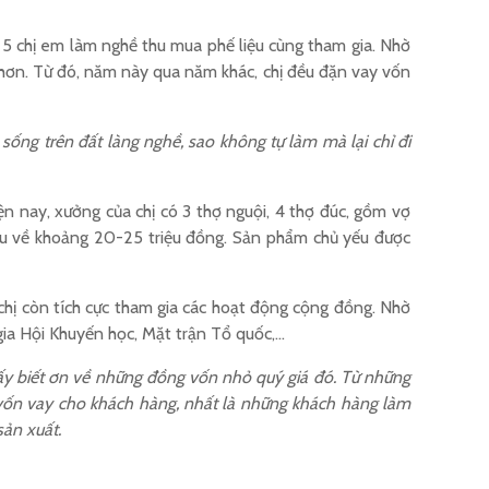
c 5 chị em làm nghề thu mua phế liệu cùng tham gia. Nhờ
 hơn. Từ đó, năm này qua năm khác, chị đều đặn vay vốn
sống trên đất làng nghề, sao không tự làm mà lại chỉ đi
ện nay, xưởng của chị có 3 thợ nguội, 4 thợ đúc, gồm vợ
ị thu về khoảng 20-25 triệu đồng. Sản phẩm chủ yếu được
chị còn tích cực tham gia các hoạt động cộng đồng. Nhờ
ia Hội Khuyến học, Mặt trận Tổ quốc,…
hấy biết ơn về những đồng vốn nhỏ quý giá đó. Từ những
 vốn vay cho khách hàng, nhất là những khách hàng làm
sản xuất.