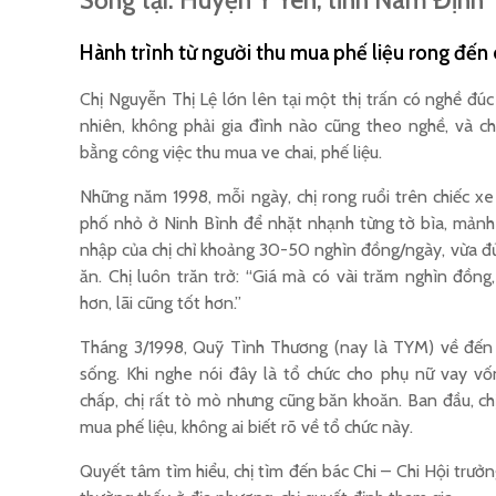
Sống tại: Huyện Ý Yên, tỉnh Nam Định
Hành trình từ người thu mua phế liệu rong đế
Chị Nguyễn Thị Lệ lớn lên tại một thị trấn có nghề đú
nhiên, không phải gia đình nào cũng theo nghề, và ch
bằng công việc thu mua ve chai, phế liệu.
Những năm 1998, mỗi ngày, chị rong ruổi trên chiếc xe
phố nhỏ ở Ninh Bình để nhặt nhạnh từng tờ bìa, mảnh 
nhập của chị chỉ khoảng 30-50 nghìn đồng/ngày, vừa đủ
ăn. Chị luôn trăn trở: “Giá mà có vài trăm nghìn đồn
hơn, lãi cũng tốt hơn.”
Tháng 3/1998, Quỹ Tình Thương (nay là TYM) về đến 
sống. Khi nghe nói đây là tổ chức cho phụ nữ vay vố
chấp, chị rất tò mò nhưng cũng băn khoăn. Ban đầu, chị
mua phế liệu, không ai biết rõ về tổ chức này.
Quyết tâm tìm hiểu, chị tìm đến bác Chi – Chi Hội trưở