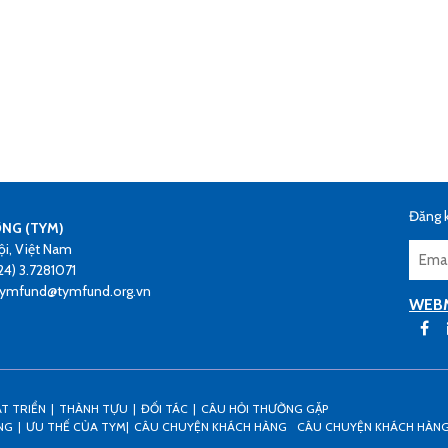
Đăng k
ƠNG (TYM)
ội, Việt Nam
24) 3.7281071
 tymfund@tymfund.org.vn
WEB
ÁT TRIỂN
THÀNH TỰU
ĐỐI TÁC
CÂU HỎI THƯỜNG GẶP
NG
ƯU THẾ CỦA TYM
CÂU CHUYỆN KHÁCH HÀNG
CÂU CHUYỆN KHÁCH HÀN