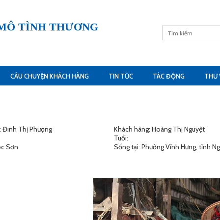
 MÔ TÌNH THƯƠNG
CÂU CHUYỆN KHÁCH HÀNG
TIN TỨC
TÁC ĐỘNG
THƯ 
: Đinh Thị Phượng
Khách hàng: Hoàng Thị Nguyệt
Tuổi:
óc Sơn
Sống tại: Phường Vĩnh Hưng, tỉnh N