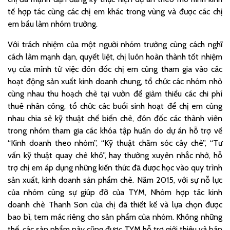
tế hợp tác cùng các chị em khác trong vùng và được các chị
em bầu làm nhóm trưởng.
Với trách nhiệm của một người nhóm trưởng cùng cách nghĩ
cách làm mạnh dạn, quyết liệt, chị luôn hoàn thành tốt nhiệm
vụ của mình từ việc đôn đốc chị em cùng tham gia vào các
hoạt động sản xuất kinh doanh chung, tổ chức các nhóm nhỏ
cùng nhau thu hoạch chè tại vườn để giảm thiểu các chi phí
thuê nhân công, tổ chức các buổi sinh hoạt để chị em cùng
nhau chia sẻ kỹ thuật chế biến chè, đôn đốc các thành viên
trong nhóm tham gia các khóa tập huấn do dự án hỗ trợ về
“Kinh doanh theo nhóm”, “Kỹ thuật chăm sóc cây chè”, “Tư
vấn kỹ thuật quay chè khô”, hay thường xuyên nhắc nhở, hỗ
trợ chị em áp dụng những kiến thức đã được học vào quy trình
sản xuất, kinh doanh sản phẩm chè. Năm 2015, với sự nỗ lực
của nhóm cùng sự giúp đỡ của TYM, Nhóm hợp tác kinh
doanh chè Thanh Sơn của chị đã thiết kế và lựa chọn được
bao bì, tem mác riêng cho sản phẩm của nhóm. Không những
thế, các sản phẩm này cũng được TYM hỗ trợ giới thiệu và bán