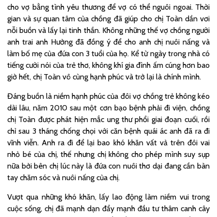
cho vợ bằng tình yêu thương để vợ có thể nguôi ngoai. Thời
gian và sự quan tâm của chồng đã giúp cho chị Toàn dần vơi
nỗi buồn và lấy lại tinh thần. Không những thế vợ chồng người
anh trai anh Hưởng đã đồng ý để cho anh chị nuôi nấng và
làm bố mẹ của đứa con 3 tuổi của họ. Kể từ ngày trong nhà có
tiếng cười nói của trẻ thơ, không khí gia đình ấm cúng hơn bao
giờ hết, chị Toàn vô cùng hạnh phúc và trở lại là chính mình.
Đáng buồn là niềm hạnh phúc của đôi vợ chồng trẻ không kéo
dài lâu, năm 2010 sau một cơn bạo bệnh phải đi viện, chồng
chị Toàn được phát hiện mắc ung thư phổi giai đoạn cuối, rồi
chỉ sau 3 tháng chống chọi với căn bệnh quái ác anh đã ra đi
vĩnh viễn. Anh ra đi để lại bao khó khăn vất vả trên đôi vai
nhỏ bé của chị, thế nhưng chị không cho phép mình suy sụp
nữa bởi bên chị lúc này là đứa con nuôi thơ dại đang cần bàn
tay chăm sóc và nuôi nấng của chị.
Vượt qua những khó khăn, lấy lao động làm niềm vui trong
cuộc sống, chị đã mạnh dạn đẩy mạnh đầu tư thâm canh cây