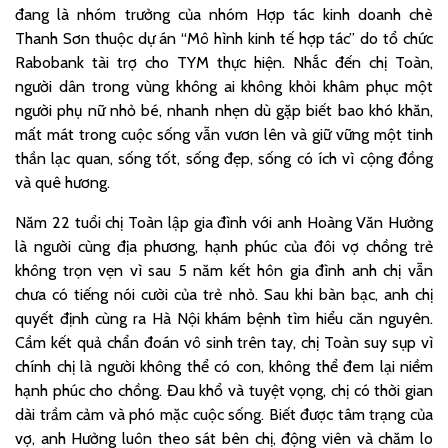
đang là nhóm trưởng của nhóm Hợp tác kinh doanh chè
Thanh Sơn thuộc dự án “Mô hình kinh tế hợp tác” do tổ chức
Rabobank tài trợ cho TYM thực hiện. Nhắc đến chị Toàn,
người dân trong vùng không ai không khỏi khâm phục một
người phụ nữ nhỏ bé, nhanh nhẹn dù gặp biết bao khó khăn,
mất mát trong cuộc sống vẫn vươn lên và giữ vững một tinh
thần lạc quan, sống tốt, sống đẹp, sống có ích vì cộng đồng
và quê hương.
Năm 22 tuổi chị Toàn lập gia đình với anh Hoàng Văn Hưởng
là người cùng địa phương, hạnh phúc của đôi vợ chồng trẻ
không trọn vẹn vì sau 5 năm kết hôn gia đình anh chị vẫn
chưa có tiếng nói cười của trẻ nhỏ. Sau khi bàn bạc, anh chị
quyết định cùng ra Hà Nội khám bệnh tìm hiểu căn nguyên.
Cầm kết quả chẩn đoán vô sinh trên tay, chị Toàn suy sụp vì
chính chị là người không thể có con, không thể đem lại niềm
hạnh phúc cho chồng. Đau khổ và tuyệt vọng, chị có thời gian
dài trầm cảm và phó mặc cuộc sống. Biết được tâm trạng của
vợ, anh Hưởng luôn theo sát bên chị, động viên và chăm lo