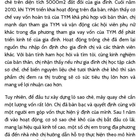
chè trên diện tích 5000m2 đất đồi của gia đình. Cuối năm
2010, khi TYM triển khai hoạt động trên địa bàn, nhận thấy cơ
chế vay vốn hoàn trả của TYM khá phù hợp với bản thân, chị
mạnh dạn tham gia TYM và vận động các hội viên phụ nữ
khác trong địa phương tham gia vay vốn của TYM để phát
triển kinh tế của gia đình. Hoạt động trồng chè đã đem lại
nguồn thu nhập ổn định cho gia đình chị và các thành viên
khác. Với bản tính ham học hỏi và tìm tòi, cùng kinh nghiệm
của bản thân, chị nhận thấy nếu như gia đình chị học tập cách
sơ chế, chế biến nguyên liệu chè tươi thành chè khô thì sản
phẩm chị đem ra thị trường sẽ có sức tiêu thụ lớn hơn và
mang về lợi nhuận cao hơn.
Tuy nhiên, để đầu tư xây dựng lò sao chè, máy quay chè cần
một lượng vốn rất lớn. Chị đã bàn bạc và quyết định cùng với
một người em góp vốn thực hiện ý định của mình. Sau 1 năm
đi vào hoạt động, cơ sở sao chè khô của chị bắt đầu có lãi,
mang lại hiệu quả kinh tế cao, một số chị em trong địa phương
đã đến nhà nhờ chị hướng dẫn hỗ trợ thực hiện theo mô hình