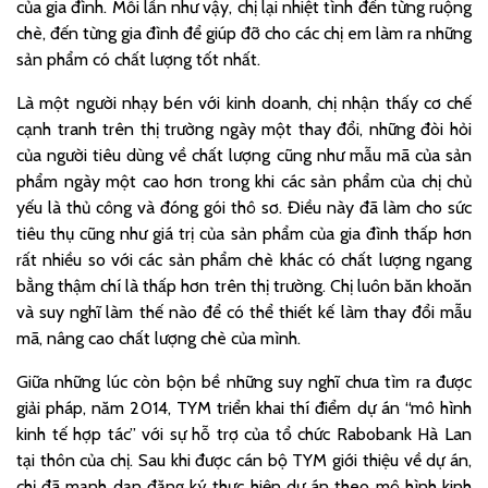
của gia đình. Mỗi lần như vậy, chị lại nhiệt tình đến từng ruộng
chè, đến từng gia đình để giúp đỡ cho các chị em làm ra những
sản phẩm có chất lượng tốt nhất.
Là một người nhạy bén với kinh doanh, chị nhận thấy cơ chế
cạnh tranh trên thị trường ngày một thay đổi, những đòi hỏi
của người tiêu dùng về chất lượng cũng như mẫu mã của sản
phẩm ngày một cao hơn trong khi các sản phẩm của chị chủ
yếu là thủ công và đóng gói thô sơ. Điều này đã làm cho sức
tiêu thụ cũng như giá trị của sản phẩm của gia đình thấp hơn
rất nhiều so với các sản phẩm chè khác có chất lượng ngang
bằng thậm chí là thấp hơn trên thị trường. Chị luôn băn khoăn
và suy nghĩ làm thế nào để có thể thiết kế làm thay đổi mẫu
mã, nâng cao chất lượng chè của mình.
Giữa những lúc còn bộn bề những suy nghĩ chưa tìm ra được
giải pháp, năm 2014, TYM triển khai thí điểm dự án “mô hình
kinh tế hợp tác” với sự hỗ trợ của tổ chức Rabobank Hà Lan
tại thôn của chị. Sau khi được cán bộ TYM giới thiệu về dự án,
chị đã mạnh dạn đăng ký thực hiện dự án theo mô hình kinh