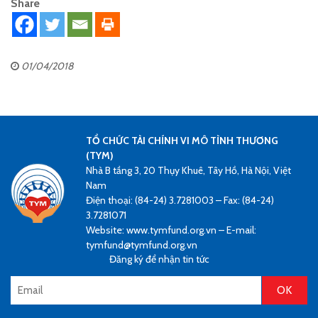
Share
01/04/2018
TỔ CHỨC TÀI CHÍNH VI MÔ TÌNH THƯƠNG
(TYM)
Nhà B tầng 3, 20 Thụy Khuê, Tây Hồ, Hà Nội, Việt
Nam
Điện thoại: (84-24) 3.7281003 – Fax: (84-24)
3.7281071
Website: www.tymfund.org.vn – E-mail:
tymfund@tymfund.org.vn
Đăng ký để nhận tin tức