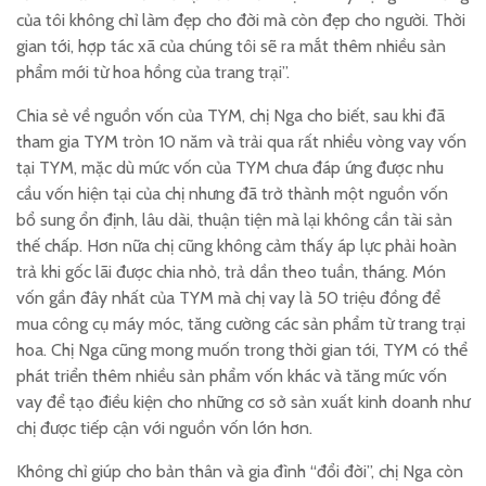
của tôi không chỉ làm đẹp cho đời mà còn đẹp cho người. Thời
gian tới, hợp tác xã của chúng tôi sẽ ra mắt thêm nhiều sản
phẩm mới từ hoa hồng của trang trại”.
Chia sẻ về nguồn vốn của TYM, chị Nga cho biết, sau khi đã
tham gia TYM tròn 10 năm và trải qua rất nhiều vòng vay vốn
tại TYM, mặc dù mức vốn của TYM chưa đáp ứng được nhu
cầu vốn hiện tại của chị nhưng đã trở thành một nguồn vốn
bổ sung ổn định, lâu dài, thuận tiện mà lại không cần tài sản
thế chấp. Hơn nữa chị cũng không cảm thấy áp lực phải hoàn
trả khi gốc lãi được chia nhỏ, trả dần theo tuần, tháng. Món
vốn gần đây nhất của TYM mà chị vay là 50 triệu đồng để
mua công cụ máy móc, tăng cường các sản phẩm từ trang trại
hoa. Chị Nga cũng mong muốn trong thời gian tới, TYM có thể
phát triển thêm nhiều sản phẩm vốn khác và tăng mức vốn
vay để tạo điều kiện cho những cơ sở sản xuất kinh doanh như
chị được tiếp cận với nguồn vốn lớn hơn.
Không chỉ giúp cho bản thân và gia đình “đổi đời”, chị Nga còn