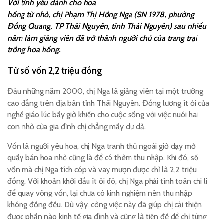
Với tình yêu dành cho hoa
hồng từ nhỏ, chị Phạm Thị Hồng Nga (SN 1978, phường
Đồng Quang, TP Thái Nguyên, tỉnh Thái Nguyên) sau nhiều
năm làm giảng viên đã trở thành người chủ của trang trại
trồng hoa hồng.
Từ số vốn 2,2 triệu đồng
Đầu những năm 2000, chị Nga là giảng viên tại một trường
cao đẳng trên địa bàn tỉnh Thái Nguyên. Đồng lương ít ỏi của
nghề giáo lúc bấy giờ khiến cho cuộc sống với việc nuôi hai
con nhỏ của gia đình chị chẳng mấy dư dả.
Vốn là người yêu hoa, chị Nga tranh thủ ngoài giờ dạy mở
quầy bán hoa nhỏ cũng là để có thêm thu nhập. Khi đó, số
vốn mà chị Nga tích cóp và vay mượn được chỉ là 2,2 triệu
đồng. Với khoản khởi đầu ít ỏi đó, chị Nga phải tính toán chi li
để quay vòng vốn, lại chưa có kinh nghiệm nên thu nhập
không đồng đều. Dù vậy, công việc này đã giúp chị cải thiện
được phần nào kinh tế gia đình và cũng là tiền đề để chị từng