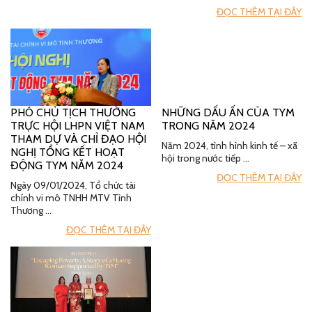
ĐỌC THÊM TẠI ĐÂY
PHÓ CHỦ TỊCH THƯỜNG
NHỮNG DẤU ẤN CỦA TYM
TRỰC HỘI LHPN VIỆT NAM
TRONG NĂM 2024
THAM DỰ VÀ CHỈ ĐẠO HỘI
Năm 2024, tình hình kinh tế – xã
NGHỊ TỔNG KẾT HOẠT
hội trong nước tiếp …
ĐỘNG TYM NĂM 2024
ĐỌC THÊM TẠI ĐÂY
Ngày 09/01/2024, Tổ chức tài
chính vi mô TNHH MTV Tình
Thương …
ĐỌC THÊM TẠI ĐÂY