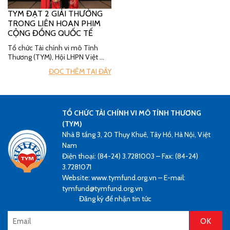
TYM ĐẠT 2 GIẢI THƯỞNG
TRONG LIÊN HOAN PHIM
CỘNG ĐỒNG QUỐC TẾ
Tổ chức Tài chính vi mô Tình
Thương (TYM), Hội LHPN Việt …
ĐỌC THÊM TẠI ĐÂY
TỔ CHỨC TÀI CHÍNH VI MÔ TÌNH THƯƠNG
(TYM)
Nhà B tầng 3, 20 Thụy Khuê, Tây Hồ, Hà Nội, Việt
Nam
Điện thoại: (84-24) 3.7281003 – Fax: (84-24)
3.7281071
Website: www.tymfund.org.vn – E-mail:
tymfund@tymfund.org.vn
Đăng ký để nhận tin tức