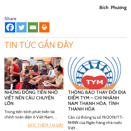
Bích Phương
Share
TIN TỨC GẦN ĐÂY
NHỮNG ĐỒNG TIỀN NHỎ
THÔNG BÁO THAY ĐỔI ĐỊA
VIẾT NÊN CÂU CHUYỆN
ĐIỂM TYM – CHI NHÁNH
LỚN
NAM THANH HÓA, TỈNH
THANH HÓA
Trong tiến trình phát triển tài
chính toàn diện ở Việt Nam, …
Căn cứ thông tư số 19/2019/TT-
NHNN của Ngân hàng nhà nước
ĐỌC THÊM TẠI ĐÂY
Việt …