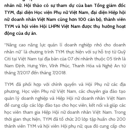
nhân nữ. Hội thảo có sự tham dự của ban Tổng giám đốc
TYM, đại diện Học viện Phụ nữ Việt Nam, đại diện Hiệp hội
nữ doanh nhân Việt Nam
cùng hơn 100 cán bộ
, thành viên
TYM và hội viên Hội LHPN Việt Nam được thụ hưởng hoạt
động của dự án.
“Nâng cao năng lực quản lí doanh nghiệp nhỏ cho doanh
nhân nữ” là chương trình TYM thực hiện với sự hỗ trợ từ Quỹ
Citi tại Việt Nam tại địa bàn của 07 chi nhánh thuộc 05 tỉnh là
Nam Định, Hưng Yên, Vĩnh Phúc, Thanh Hóa và Nghệ An từ
tháng 7/2017 đến tháng 7/2018.
TYM đã phối hợp với chính quyền và Hội Phụ nữ các địa
phương, Học viện Phụ nữ Việt Nam, các chuyên gia đào tạo
quản lý doanh nghiệp và Hiệp Hội nữ doanh nhân Việt Nam
để cung cấp các lớp đào tạo cho học viên, kết nối và giúp các
học viên tham gia Hiệp Hội nữ doanh nhân Việt Nam. Trong
thời gian thực hiện, TYM đã tổ chức 20 lớp tập huấn cho 200
thành viên TYM và hội viên Hội phụ nữ, qua đó cung cấp cho