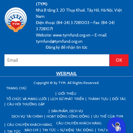
(TYM)
Nhà B tầng 3, 20 Thụy Khuê, Tây Hồ, Hà Nội, Việt
Nam
Điện thoại: (84-24) 3.7281003 – Fax: (84-24)
3.7281071
Website: www.tymfund.org.vn – E-mail:
tymfund@tymfund.org.vn
Đăng ký để nhận tin tức
WEBMAIL
Copyright © by TYM. All Rights Reserved.
TRANG CHỦ
GIỚI THIỆU
TỔ CHỨC VÀ MẠNG LƯỚI
LỊCH SỬ PHÁT TRIỂN
THÀNH TỰU
ĐỐI TÁC
CÂU HỎI THƯỜNG GẶP
SẢN PHẨM, DỊCH VỤ
DỊCH VỤ TÀI CHÍNH
HOẠT ĐỘNG CỘNG ĐỒNG
ƯU THẾ CỦA TYM
CÂU CHUYỆN KHÁCH HÀNG
CÂU CHUYỆN KHÁCH HÀNG
Can I he
BÁO CHÍ
TIN TỨC – SỰ KIỆN
TÁC ĐỘNG
THƯ VIỆN
TIN TỨC