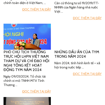
chính toàn diện ở Việt Nam, …
Căn cứ thông tư số 19/2019/TT-
NHNN của Ngân hàng nhà nước
ĐỌC THÊM TẠI ĐÂY
Việt …
ĐỌC THÊM TẠI ĐÂY
PHÓ CHỦ TỊCH THƯỜNG
NHỮNG DẤU ẤN CỦA TYM
TRỰC HỘI LHPN VIỆT NAM
TRONG NĂM 2024
THAM DỰ VÀ CHỈ ĐẠO HỘI
Năm 2024, tình hình kinh tế – xã
NGHỊ TỔNG KẾT HOẠT
hội trong nước tiếp …
ĐỘNG TYM NĂM 2024
ĐỌC THÊM TẠI ĐÂY
Ngày 09/01/2024, Tổ chức tài
chính vi mô TNHH MTV Tình
Thương …
ĐỌC THÊM TẠI ĐÂY