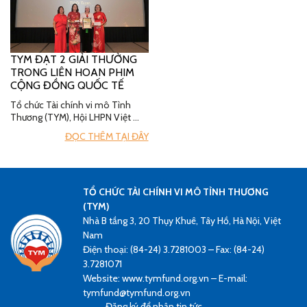
TYM ĐẠT 2 GIẢI THƯỞNG
TRONG LIÊN HOAN PHIM
CỘNG ĐỒNG QUỐC TẾ
Tổ chức Tài chính vi mô Tình
Thương (TYM), Hội LHPN Việt …
ĐỌC THÊM TẠI ĐÂY
TỔ CHỨC TÀI CHÍNH VI MÔ TÌNH THƯƠNG
(TYM)
Nhà B tầng 3, 20 Thụy Khuê, Tây Hồ, Hà Nội, Việt
Nam
Điện thoại: (84-24) 3.7281003 – Fax: (84-24)
3.7281071
Website: www.tymfund.org.vn – E-mail:
tymfund@tymfund.org.vn
Đăng ký để nhận tin tức