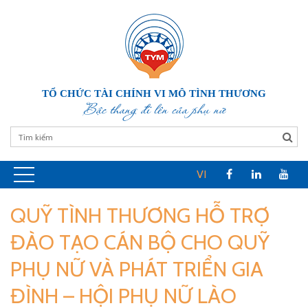
TỔ CHỨC TÀI CHÍNH VI MÔ TÌNH THƯƠNG
Bậc thang đi lên của phụ nữ
VI
QUỸ TÌNH THƯƠNG HỖ TRỢ
ĐÀO TẠO CÁN BỘ CHO QUỸ
PHỤ NỮ VÀ PHÁT TRIỂN GIA
ĐÌNH – HỘI PHỤ NỮ LÀO