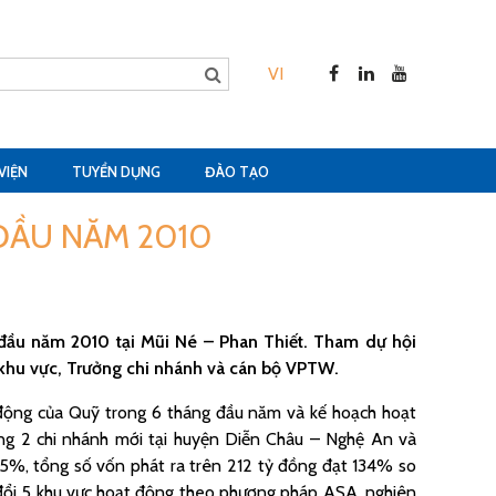
VI
VIỆN
TUYỂN DỤNG
ĐÀO TẠO
ĐẦU NĂM 2010
đầu năm 2010 tại Mũi Né – Phan Thiết. Tham dự hội
 khu vực, Trưởng chi nhánh và cán bộ VPTW.
 động của Quỹ trong 6 tháng đầu năm và kế hoạch hoạt
ng 2 chi nhánh mới tại huyện Diễn Châu – Nghệ An và
5%, tổng số vốn phát ra trên 212 tỷ đồng đạt 134% so
 đổi 5 khu vực hoạt động theo phương pháp ASA, nghiên