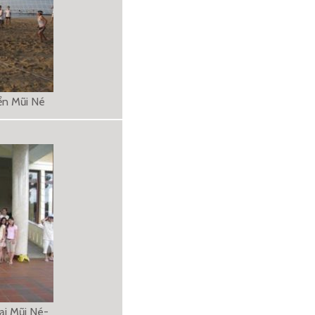
iển Mũi Né
ại Mũi Né-