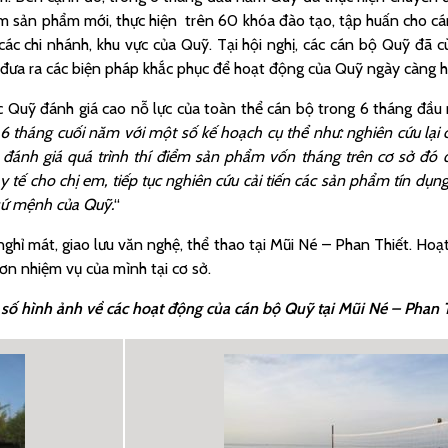
iểm sản phẩm mới, thực hiện trên 60 khóa đào tạo, tập huấn cho cá
ác chi nhánh, khu vực của Quỹ. Tại hội nghị, các cán bộ Quỹ đã 
và đưa ra các biện pháp khắc phục để hoạt động của Quỹ ngày càng 
ốc Quỹ đánh giá cao nỗ lực của toàn thể cán bộ trong 6 tháng đầ
c 6 tháng cuối năm với một số kế hoạch cụ thể như: nghiên cứu lạ
ánh giá quá trình thí điểm sản phẩm vốn tháng trên cơ sở đó q
 y tế cho chị em, tiếp tục nghiên cứu cải tiến các sản phẩm tín dụ
sứ mệnh của Quỹ.
“
ghỉ mát, giao lưu văn nghệ, thể thao tại Mũi Né – Phan Thiết. Hoạ
ơn nhiệm vụ của mình tại cơ sở.
số hình ảnh về các hoạt động của cán bộ Quỹ tại Mũi Né – Phan 