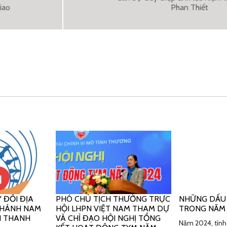
iao
Phan Thiết
 ĐỔI ĐỊA
PHÓ CHỦ TỊCH THƯỜNG TRỰC
NHỮNG DẤU
 NHÁNH NAM
HỘI LHPN VIỆT NAM THAM DỰ
TRONG NĂM
H THANH
VÀ CHỈ ĐẠO HỘI NGHỊ TỔNG
Năm 2024, tình 