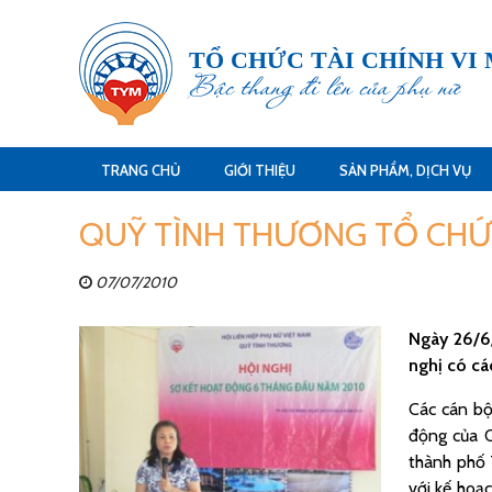
TỔ CHỨC TÀI CHÍNH VI
Bậc thang đi lên của phụ nữ
TRANG CHỦ
GIỚI THIỆU
SẢN PHẨM, DỊCH VỤ
QUỸ TÌNH THƯƠNG TỔ CHỨ
07/07/2010
Ngày 26/6
nghị có cá
Các cán bộ
động của Q
thành phố 
với kế hoạ