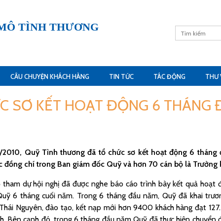
 MÔ TÌNH THƯƠNG
CÂU CHUYỆN KHÁCH HÀNG
TIN TỨC
TÁC ĐỘNG
THƯ 
C SƠ KẾT HOẠT ĐỘNG 6 THÁNG 
/2010, Quỹ Tình thương đã tổ chức sơ kết hoạt động 6 tháng 
c đồng chí trong Ban giám đốc Quỹ và hơn 70 cán bộ là Trưởng
 tham dự hội nghị đã được nghe báo cáo trình bày kết quả hoạt
uỹ 6 tháng cuối năm. Trong 6 tháng đầu năm, Quỹ đã khai trươ
Thái Nguyên, đào tạo, kết nạp mới hơn 9400 khách hàng đạt 127.
ch. Bên cạnh đó, trong 6 tháng đầu năm Quỹ đã thực hiện chuyển