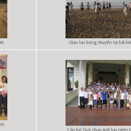
Né
Giao lưu bóng chuyền tại bãi b
hó
Cán bộ Quỹ chụp ảnh lưu niệm t