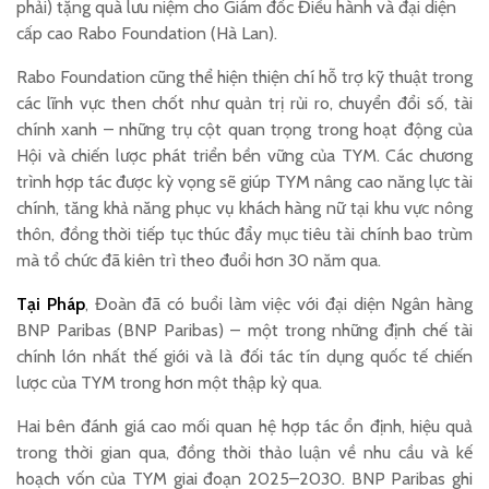
phải) tặng quà lưu niệm cho Giám đốc Điều hành và đại diện
cấp cao Rabo Foundation (Hà Lan).
Rabo Foundation cũng thể hiện thiện chí hỗ trợ kỹ thuật trong
các lĩnh vực then chốt như quản trị rủi ro, chuyển đổi số, tài
chính xanh – những trụ cột quan trọng trong hoạt động của
Hội và chiến lược phát triển bền vững của TYM. Các chương
trình hợp tác được kỳ vọng sẽ giúp TYM nâng cao năng lực tài
chính, tăng khả năng phục vụ khách hàng nữ tại khu vực nông
thôn, đồng thời tiếp tục thúc đẩy mục tiêu tài chính bao trùm
mà tổ chức đã kiên trì theo đuổi hơn 30 năm qua.
Tại Pháp
, Đoàn đã có buổi làm việc với đại diện Ngân hàng
BNP Paribas (BNP Paribas) – một trong những định chế tài
chính lớn nhất thế giới và là đối tác tín dụng quốc tế chiến
lược của TYM trong hơn một thập kỷ qua.
Hai bên đánh giá cao mối quan hệ hợp tác ổn định, hiệu quả
trong thời gian qua, đồng thời thảo luận về nhu cầu và kế
hoạch vốn của TYM giai đoạn 2025–2030. BNP Paribas ghi