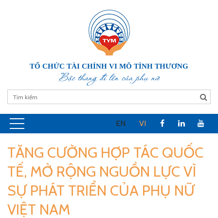
TỔ CHỨC TÀI CHÍNH VI MÔ TÌNH THƯƠNG
Bậc thang đi lên của phụ nữ
EN
VI
TĂNG CƯỜNG HỢP TÁC QUỐC
TẾ, MỞ RỘNG NGUỒN LỰC VÌ
SỰ PHÁT TRIỂN CỦA PHỤ NỮ
VIỆT NAM