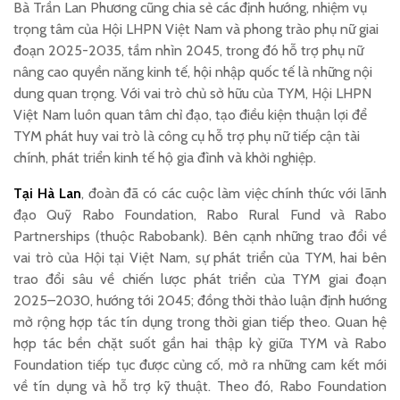
Bà Trần Lan Phương cũng chia sẻ các định hướng, nhiệm vụ
trọng tâm của Hội LHPN Việt Nam và phong trào phụ nữ giai
đoạn 2025-2035, tầm nhìn 2045, trong đó hỗ trợ phụ nữ
nâng cao quyền năng kinh tế, hội nhập quốc tế là những nội
dung quan trọng. Với vai trò chủ sở hữu của TYM, Hội LHPN
Việt Nam luôn quan tâm chỉ đạo, tạo điều kiện thuận lợi để
TYM phát huy vai trò là công cụ hỗ trợ phụ nữ tiếp cận tài
chính, phát triển kinh tế hộ gia đình và khởi nghiệp.
Tại Hà Lan
, đoàn đã có các cuộc làm việc chính thức với lãnh
đạo Quỹ Rabo Foundation, Rabo Rural Fund và Rabo
Partnerships (thuộc Rabobank). Bên cạnh những trao đổi về
vai trò của Hội tại Việt Nam, sự phát triển của TYM, hai bên
trao đổi sâu về chiến lược phát triển của TYM giai đoạn
2025–2030, hướng tới 2045; đồng thời thảo luận định hướng
mở rộng hợp tác tín dụng trong thời gian tiếp theo. Quan hệ
hợp tác bền chặt suốt gần hai thập kỷ giữa TYM và Rabo
Foundation tiếp tục được củng cố, mở ra những cam kết mới
về tín dụng và hỗ trợ kỹ thuật. Theo đó, Rabo Foundation