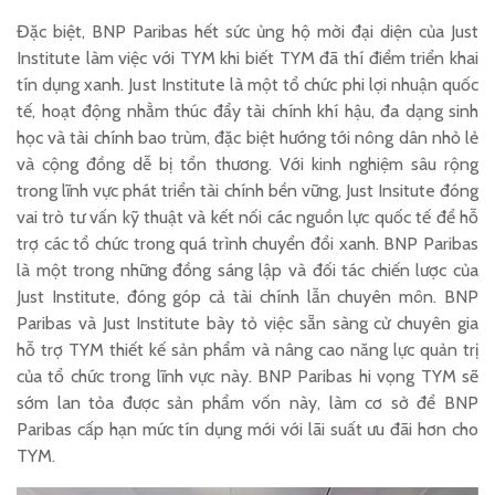
Đặc biệt, BNP Paribas hết sức ủng hộ mời đại diện của Just
Institute làm việc với TYM khi biết TYM đã thí điểm triển khai
tín dụng xanh. Just Institute là một tổ chức phi lợi nhuận quốc
tế, hoạt động nhằm thúc đẩy tài chính khí hậu, đa dạng sinh
học và tài chính bao trùm, đặc biệt hướng tới nông dân nhỏ lẻ
và cộng đồng dễ bị tổn thương. Với kinh nghiệm sâu rộng
trong lĩnh vực phát triển tài chính bền vững, Just Insitute đóng
vai trò tư vấn kỹ thuật và kết nối các nguồn lực quốc tế để hỗ
trợ các tổ chức trong quá trình chuyển đổi xanh. BNP Paribas
là một trong những đồng sáng lập và đối tác chiến lược của
Just Institute, đóng góp cả tài chính lẫn chuyên môn. BNP
Paribas và Just Institute bày tỏ việc sẵn sàng cử chuyên gia
hỗ trợ TYM thiết kế sản phẩm và nâng cao năng lực quản trị
của tổ chức trong lĩnh vực này. BNP Paribas hi vọng TYM sẽ
sớm lan tỏa được sản phẩm vốn này, làm cơ sở để BNP
Paribas cấp hạn mức tín dụng mới với lãi suất ưu đãi hơn cho
TYM.