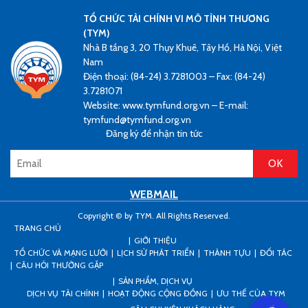
TỔ CHỨC TÀI CHÍNH VI MÔ TÌNH THƯƠNG
(TYM)
Nhà B tầng 3, 20 Thụy Khuê, Tây Hồ, Hà Nội, Việt
Nam
Điện thoại: (84-24) 3.7281003 – Fax: (84-24)
3.7281071
Website: www.tymfund.org.vn – E-mail:
tymfund@tymfund.org.vn
Đăng ký để nhận tin tức
WEBMAIL
Copyright © by TYM. All Rights Reserved.
TRANG CHỦ
GIỚI THIỆU
TỔ CHỨC VÀ MẠNG LƯỚI
LỊCH SỬ PHÁT TRIỂN
THÀNH TỰU
ĐỐI TÁC
CÂU HỎI THƯỜNG GẶP
SẢN PHẨM, DỊCH VỤ
DỊCH VỤ TÀI CHÍNH
HOẠT ĐỘNG CỘNG ĐỒNG
ƯU THẾ CỦA TYM