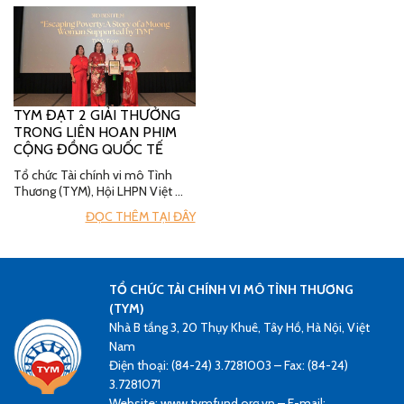
TYM ĐẠT 2 GIẢI THƯỞNG
TRONG LIÊN HOAN PHIM
CỘNG ĐỒNG QUỐC TẾ
Tổ chức Tài chính vi mô Tình
Thương (TYM), Hội LHPN Việt …
ĐỌC THÊM TẠI ĐÂY
TỔ CHỨC TÀI CHÍNH VI MÔ TÌNH THƯƠNG
(TYM)
Nhà B tầng 3, 20 Thụy Khuê, Tây Hồ, Hà Nội, Việt
Nam
Điện thoại: (84-24) 3.7281003 – Fax: (84-24)
3.7281071
Website: www.tymfund.org.vn – E-mail: