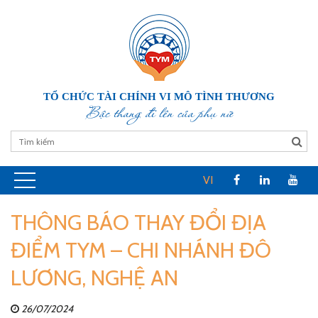
TỔ CHỨC TÀI CHÍNH VI MÔ TÌNH THƯƠNG
Bậc thang đi lên của phụ nữ
VI
THÔNG BÁO THAY ĐỔI ĐỊA
ĐIỂM TYM – CHI NHÁNH ĐÔ
LƯƠNG, NGHỆ AN
26/07/2024