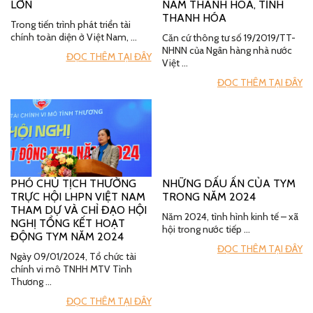
LỚN
NAM THANH HÓA, TỈNH
THANH HÓA
Trong tiến trình phát triển tài
chính toàn diện ở Việt Nam, …
Căn cứ thông tư số 19/2019/TT-
NHNN của Ngân hàng nhà nước
ĐỌC THÊM TẠI ĐÂY
Việt …
ĐỌC THÊM TẠI ĐÂY
PHÓ CHỦ TỊCH THƯỜNG
NHỮNG DẤU ẤN CỦA TYM
TRỰC HỘI LHPN VIỆT NAM
TRONG NĂM 2024
THAM DỰ VÀ CHỈ ĐẠO HỘI
Năm 2024, tình hình kinh tế – xã
NGHỊ TỔNG KẾT HOẠT
hội trong nước tiếp …
ĐỘNG TYM NĂM 2024
ĐỌC THÊM TẠI ĐÂY
Ngày 09/01/2024, Tổ chức tài
chính vi mô TNHH MTV Tình
Thương …
ĐỌC THÊM TẠI ĐÂY