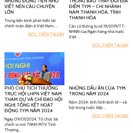
NHỮNG ĐỒNG TIỀN NHỎ
THÔNG BÁO THAY ĐỔI ĐỊA
VIẾT NÊN CÂU CHUYỆN
ĐIỂM TYM – CHI NHÁNH
LỚN
NAM THANH HÓA, TỈNH
THANH HÓA
Trong tiến trình phát triển tài
chính toàn diện ở Việt Nam, …
Căn cứ thông tư số 19/2019/TT-
NHNN của Ngân hàng nhà nước
ĐỌC THÊM TẠI ĐÂY
Việt …
ĐỌC THÊM TẠI ĐÂY
PHÓ CHỦ TỊCH THƯỜNG
NHỮNG DẤU ẤN CỦA TYM
TRỰC HỘI LHPN VIỆT NAM
TRONG NĂM 2024
THAM DỰ VÀ CHỈ ĐẠO HỘI
Năm 2024, tình hình kinh tế – xã
NGHỊ TỔNG KẾT HOẠT
hội trong nước tiếp …
ĐỘNG TYM NĂM 2024
ĐỌC THÊM TẠI ĐÂY
Ngày 09/01/2024, Tổ chức tài
chính vi mô TNHH MTV Tình
Thương …