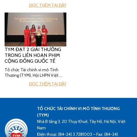
ĐỌC THÊM TẠI ĐÂY
TYM ĐẠT 2 GIẢI THƯỞNG
TRONG LIÊN HOAN PHIM
CỘNG ĐỒNG QUỐC TẾ
Tổ chức Tài chính vi mô Tình
Thương (TYM), Hội LHPN Việt …
ĐỌC THÊM TẠI ĐÂY
TỔ CHỨC TÀI CHÍNH VI MÔ TÌNH THƯƠNG
(TYM)
Nhà B tầng 3, 20 Thụy Khuê, Tây Hồ, Hà Nội, Việt
Nam
Điện thoại: (84-24) 3.7281003 – Fax: (84-24)