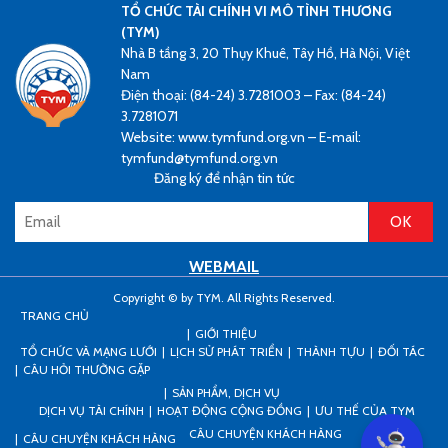
TỔ CHỨC TÀI CHÍNH VI MÔ TÌNH THƯƠNG
(TYM)
Nhà B tầng 3, 20 Thụy Khuê, Tây Hồ, Hà Nội, Việt
Nam
Điện thoại: (84-24) 3.7281003 – Fax: (84-24)
3.7281071
Website: www.tymfund.org.vn – E-mail:
tymfund@tymfund.org.vn
Đăng ký để nhận tin tức
WEBMAIL
Copyright © by TYM. All Rights Reserved.
TRANG CHỦ
GIỚI THIỆU
TỔ CHỨC VÀ MẠNG LƯỚI
LỊCH SỬ PHÁT TRIỂN
THÀNH TỰU
ĐỐI TÁC
CÂU HỎI THƯỜNG GẶP
SẢN PHẨM, DỊCH VỤ
DỊCH VỤ TÀI CHÍNH
HOẠT ĐỘNG CỘNG ĐỒNG
ƯU THẾ CỦA TYM
CÂU CHUYỆN KHÁCH HÀNG
CÂU CHUYỆN KHÁCH HÀNG
Can I he