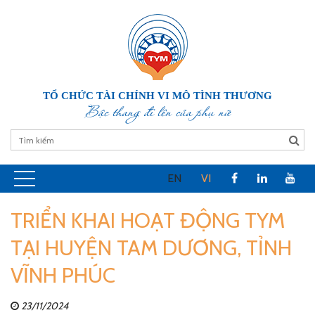
TỔ CHỨC TÀI CHÍNH VI MÔ TÌNH THƯƠNG
Bậc thang đi lên của phụ nữ
EN
VI
TRIỂN KHAI HOẠT ĐỘNG TYM
TẠI HUYỆN TAM DƯƠNG, TỈNH
VĨNH PHÚC
23/11/2024