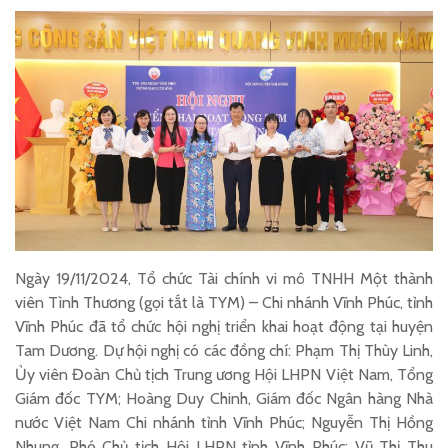
Ngày 19/11/2024, Tổ chức Tài chính vi mô TNHH Một thành
viên Tình Thương (gọi tắt là TYM) – Chi nhánh Vĩnh Phúc, tỉnh
Vĩnh Phúc đã tổ chức hội nghị triển khai hoạt động tại huyện
Tam Dương. Dự hội nghị có các đồng chí: Phạm Thị Thùy Linh,
Ủy viên Đoàn Chủ tịch Trung ương Hội LHPN Việt Nam, Tổng
Giám đốc TYM; Hoàng Duy Chinh, Giám đốc Ngân hàng Nhà
nước Việt Nam Chi nhánh tỉnh Vĩnh Phúc; Nguyễn Thị Hồng
Nhung, Phó Chủ tịch Hội LHPN tỉnh Vĩnh Phúc; Vũ Thị Thu