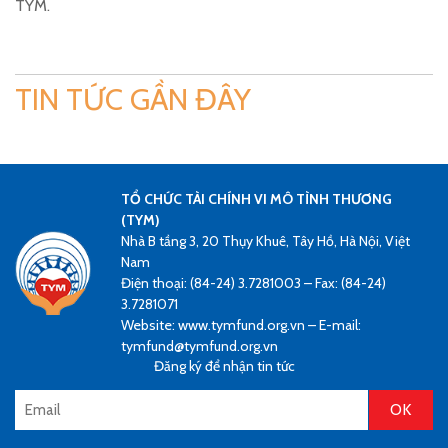
TYM.
TIN TỨC GẦN ĐÂY
TỔ CHỨC TÀI CHÍNH VI MÔ TÌNH THƯƠNG
(TYM)
Nhà B tầng 3, 20 Thụy Khuê, Tây Hồ, Hà Nội, Việt
Nam
Điện thoại: (84-24) 3.7281003 – Fax: (84-24)
3.7281071
Website: www.tymfund.org.vn – E-mail:
tymfund@tymfund.org.vn
Đăng ký để nhận tin tức