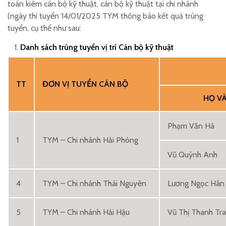
toán kiêm cán bộ kỹ thuật, cán bộ kỹ thuật tại chi nhánh
(ngày thi tuyển 14/01/2025 TYM thông báo kết quả trúng
tuyển, cụ thể như sau:
Danh
sách
trúng tuyển vị trí Cán bộ kỹ thuật
TT
ĐƠN VỊ TUYỂN
CÁN BỘ
HỌ VÀ
Phạm Văn Hà
1
TYM – Chi nhánh Hải Phòng
Vũ Quỳnh Anh
4
TYM – Chi nhánh Thái Nguyên
Lương Ngọc Hân
5
TYM – Chi nhánh Hải Hậu
Vũ Thị Thanh Tr