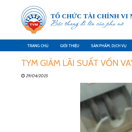
TỔ CHỨC TÀI CHÍNH VI
Bậc thang đi lên của phụ nữ
TRANG CHỦ
GIỚI THIỆU
SẢN PHẨM, DỊCH VỤ
TYM GIẢM LÃI SUẤT VỐN VA
29/04/2025