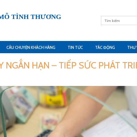
 MÔ TÌNH THƯƠNG
CÂU CHUYỆN KHÁCH HÀNG
TIN TỨC
TÁC ĐỘNG
THƯ 
Y NGẮN HẠN – TIẾP SỨC PHÁT TRI