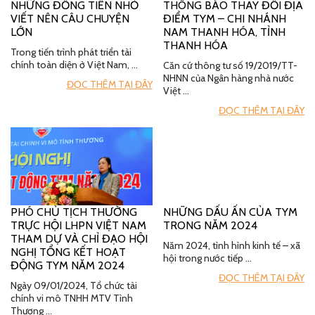
NHỮNG ĐỒNG TIỀN NHỎ
THÔNG BÁO THAY ĐỔI ĐỊA
VIẾT NÊN CÂU CHUYỆN
ĐIỂM TYM – CHI NHÁNH
LỚN
NAM THANH HÓA, TỈNH
THANH HÓA
Trong tiến trình phát triển tài
chính toàn diện ở Việt Nam, …
Căn cứ thông tư số 19/2019/TT-
NHNN của Ngân hàng nhà nước
ĐỌC THÊM TẠI ĐÂY
Việt …
ĐỌC THÊM TẠI ĐÂY
PHÓ CHỦ TỊCH THƯỜNG
NHỮNG DẤU ẤN CỦA TYM
TRỰC HỘI LHPN VIỆT NAM
TRONG NĂM 2024
THAM DỰ VÀ CHỈ ĐẠO HỘI
Năm 2024, tình hình kinh tế – xã
NGHỊ TỔNG KẾT HOẠT
hội trong nước tiếp …
ĐỘNG TYM NĂM 2024
ĐỌC THÊM TẠI ĐÂY
Ngày 09/01/2024, Tổ chức tài
chính vi mô TNHH MTV Tình
Thương …