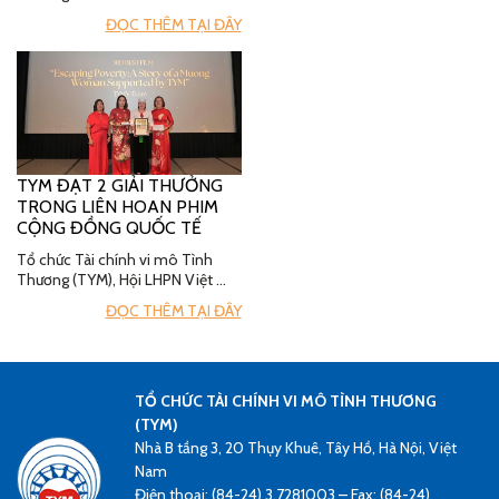
ĐỌC THÊM TẠI ĐÂY
TYM ĐẠT 2 GIẢI THƯỞNG
TRONG LIÊN HOAN PHIM
CỘNG ĐỒNG QUỐC TẾ
Tổ chức Tài chính vi mô Tình
Thương (TYM), Hội LHPN Việt …
ĐỌC THÊM TẠI ĐÂY
TỔ CHỨC TÀI CHÍNH VI MÔ TÌNH THƯƠNG
(TYM)
Nhà B tầng 3, 20 Thụy Khuê, Tây Hồ, Hà Nội, Việt
Nam
Điện thoại: (84-24) 3.7281003 – Fax: (84-24)