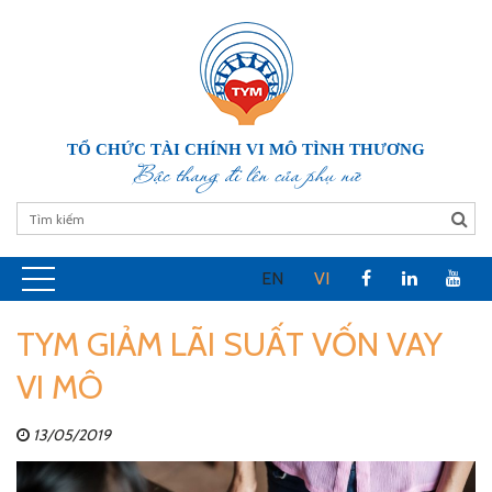
TỔ CHỨC TÀI CHÍNH VI MÔ TÌNH THƯƠNG
Bậc thang đi lên của phụ nữ
EN
VI
TYM GIẢM LÃI SUẤT VỐN VAY
VI MÔ
13/05/2019