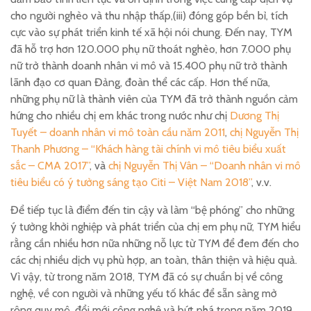
cho người nghèo và thu nhập thấp,(iii) đóng góp bền bỉ, tích
cực vào sự phát triển kinh tế xã hội nói chung. Đến nay, TYM
đã hỗ trợ hơn 120.000 phụ nữ thoát nghèo, hơn 7.000 phụ
nữ trở thành doanh nhân vi mô và 15.400 phụ nữ trở thành
lãnh đạo cơ quan Đảng, đoàn thể các cấp. Hơn thế nữa,
những phụ nữ là thành viên của TYM đã trở thành nguồn cảm
hứng cho nhiều chị em khác trong nước như chị
Dương Thị
Tuyết – doanh nhân vi mô toàn cầu năm 2011
,
chị Nguyễn Thị
Thanh Phương – “Khách hàng tài chính vi mô tiêu biểu xuất
sắc – CMA 2017”
, và
chị Nguyễn Thị Vân – “Doanh nhân vi mô
tiêu biểu có ý tưởng sáng tạo Citi – Việt Nam 2018”
, v.v.
Để tiếp tục là điểm đến tin cậy và làm “bệ phóng” cho những
ý tưởng khởi nghiệp và phát triển của chị em phụ nữ, TYM hiểu
rằng cần nhiều hơn nữa những nỗ lực từ TYM để đem đến cho
các chị nhiều dịch vụ phù hợp, an toàn, thân thiện và hiệu quả.
Vì vậy, từ trong năm 2018, TYM đã có sự chuẩn bị về công
nghệ, về con người và những yếu tố khác để sẵn sàng mở
rộng quy mô, đổi mới công nghệ và bứt phá trong năm 2019.