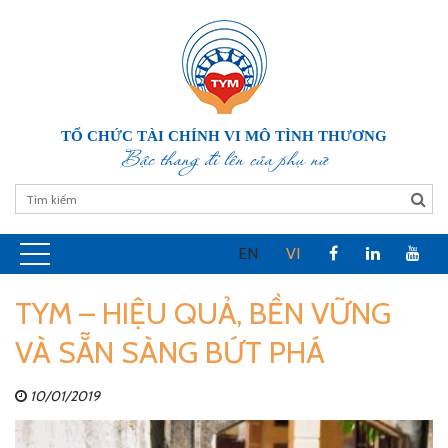
TỔ CHỨC TÀI CHÍNH VI MÔ TÌNH THƯƠNG
Bậc thang đi lên của phụ nữ
EN
VI
TYM – HIỆU QUẢ, BỀN VỮNG
VÀ SẴN SÀNG BỨT PHÁ
10/01/2019