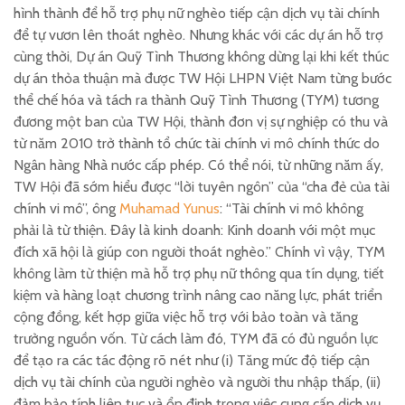
hình thành để hỗ trợ phụ nữ nghèo tiếp cận dịch vụ tài chính
để tự vươn lên thoát nghèo. Nhưng khác với các dự án hỗ trợ
cùng thời, Dự án Quỹ Tình Thương không dừng lại khi kết thúc
dự án thỏa thuận mà được TW Hội LHPN Việt Nam từng bước
thể chế hóa và tách ra thành Quỹ Tình Thương (TYM) tương
đương một ban của TW Hội, thành đơn vị sự nghiệp có thu và
từ năm 2010 trở thành tổ chức tài chính vi mô chính thức do
Ngân hàng Nhà nước cấp phép. Có thể nói, từ những năm ấy,
TW Hội đã sớm hiểu được “lời tuyên ngôn” của “cha đẻ của tài
chính vi mô”, ông
Muhamad Yunus
: “Tài chính vi mô không
phải là từ thiện. Đây là kinh doanh: Kinh doanh với một mục
đích xã hội là giúp con người thoát nghèo.” Chính vì vậy, TYM
không làm từ thiện mà hỗ trợ phụ nữ thông qua tín dụng, tiết
kiệm và hàng loạt chương trình nâng cao năng lực, phát triển
cộng đồng, kết hợp giữa việc hỗ trợ với bảo toàn và tăng
trưởng nguồn vốn. Từ cách làm đó, TYM đã có đủ nguồn lực
để tạo ra các tác động rõ nét như (i) Tăng mức độ tiếp cận
dịch vụ tài chính của người nghèo và người thu nhập thấp, (ii)
đảm bảo tính liên tục và ổn định trong việc cung cấp dịch vụ