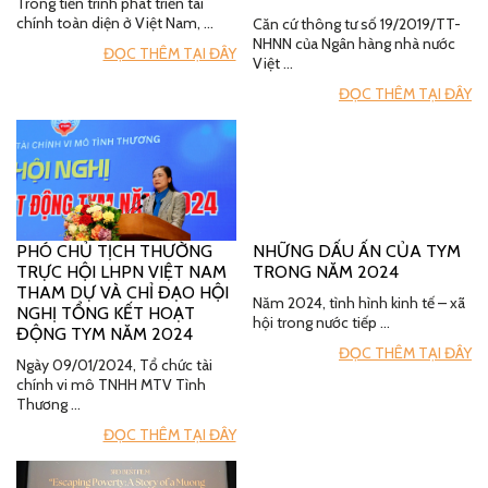
Trong tiến trình phát triển tài
chính toàn diện ở Việt Nam, …
Căn cứ thông tư số 19/2019/TT-
NHNN của Ngân hàng nhà nước
ĐỌC THÊM TẠI ĐÂY
Việt …
ĐỌC THÊM TẠI ĐÂY
PHÓ CHỦ TỊCH THƯỜNG
NHỮNG DẤU ẤN CỦA TYM
TRỰC HỘI LHPN VIỆT NAM
TRONG NĂM 2024
THAM DỰ VÀ CHỈ ĐẠO HỘI
Năm 2024, tình hình kinh tế – xã
NGHỊ TỔNG KẾT HOẠT
hội trong nước tiếp …
ĐỘNG TYM NĂM 2024
ĐỌC THÊM TẠI ĐÂY
Ngày 09/01/2024, Tổ chức tài
chính vi mô TNHH MTV Tình
Thương …
ĐỌC THÊM TẠI ĐÂY