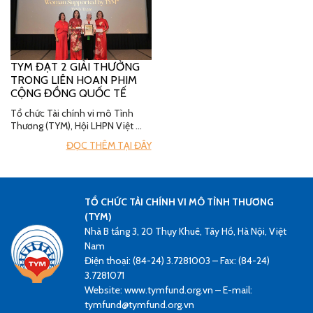
TYM ĐẠT 2 GIẢI THƯỞNG
TRONG LIÊN HOAN PHIM
CỘNG ĐỒNG QUỐC TẾ
Tổ chức Tài chính vi mô Tình
Thương (TYM), Hội LHPN Việt …
ĐỌC THÊM TẠI ĐÂY
TỔ CHỨC TÀI CHÍNH VI MÔ TÌNH THƯƠNG
(TYM)
Nhà B tầng 3, 20 Thụy Khuê, Tây Hồ, Hà Nội, Việt
Nam
Điện thoại: (84-24) 3.7281003 – Fax: (84-24)
3.7281071
Website: www.tymfund.org.vn – E-mail:
tymfund@tymfund.org.vn