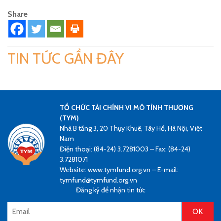
Share
TIN TỨC GẦN ĐÂY
TỔ CHỨC TÀI CHÍNH VI MÔ TÌNH THƯƠNG
(TYM)
Nhà B tầng 3, 20 Thụy Khuê, Tây Hồ, Hà Nội, Việt
Nam
Điện thoại: (84-24) 3.7281003 – Fax: (84-24)
3.7281071
Website: www.tymfund.org.vn – E-mail:
tymfund@tymfund.org.vn
Đăng ký để nhận tin tức