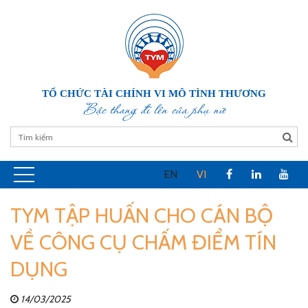
TỔ CHỨC TÀI CHÍNH VI MÔ TÌNH THƯƠNG
Bậc thang đi lên của phụ nữ
EN
VI
TYM TẬP HUẤN CHO CÁN BỘ
VỀ CÔNG CỤ CHẤM ĐIỂM TÍN
DỤNG
14/03/2025