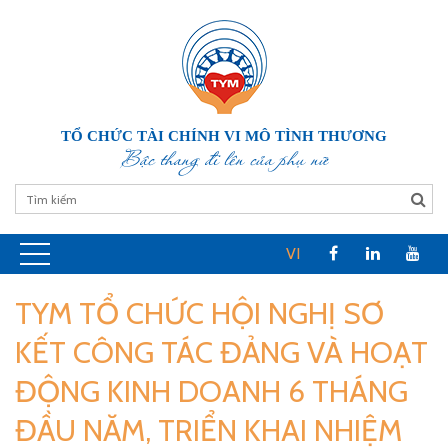
TỔ CHỨC TÀI CHÍNH VI MÔ TÌNH THƯƠNG
Bậc thang đi lên của phụ nữ
VI
TYM TỔ CHỨC HỘI NGHỊ SƠ
KẾT CÔNG TÁC ĐẢNG VÀ HOẠT
ĐỘNG KINH DOANH 6 THÁNG
ĐẦU NĂM, TRIỂN KHAI NHIỆM