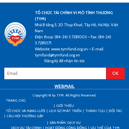
TỔ CHỨC TÀI CHÍNH VI MÔ TÌNH THƯƠNG
(TYM)
Nhà B tầng 3, 20 Thụy Khuê, Tây Hồ, Hà Nội, Việt
Nam
Điện thoại: (84-24) 3.7281003 – Fax: (84-24)
3.7281071
Website: www.tymfund.org.vn – E-mail:
tymfund@tymfund.org.vn
Đăng ký để nhận tin tức
WEBMAIL
Copyright © by TYM. All Rights Reserved.
TRANG CHỦ
GIỚI THIỆU
TỔ CHỨC VÀ MẠNG LƯỚI
LỊCH SỬ PHÁT TRIỂN
THÀNH TỰU
ĐỐI TÁC
CÂU HỎI THƯỜNG GẶP
SẢN PHẨM, DỊCH VỤ
DỊCH VỤ TÀI CHÍNH
HOẠT ĐỘNG CỘNG ĐỒNG
ƯU THẾ CỦA TYM