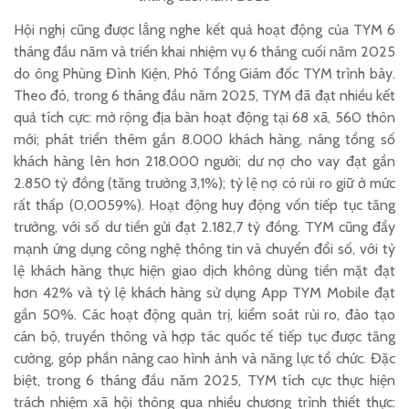
Hội nghị cũng được lắng nghe kết quả hoạt động của TYM 6
tháng đầu năm và triển khai nhiệm vụ 6 tháng cuối năm 2025
do ông Phùng Đình Kiện, Phó Tổng Giám đốc TYM trình bày.
Theo đó, trong 6 tháng đầu năm 2025, TYM đã đạt nhiều kết
quả tích cực: mở rộng địa bàn hoạt động tại 68 xã, 560 thôn
mới; phát triển thêm gần 8.000 khách hàng, nâng tổng số
khách hàng lên hơn 218.000 người; dư nợ cho vay đạt gần
2.850 tỷ đồng (tăng trưởng 3,1%); tỷ lệ nợ có rủi ro giữ ở mức
rất thấp (0,0059%). Hoạt động huy động vốn tiếp tục tăng
trưởng, với số dư tiền gửi đạt 2.182,7 tỷ đồng. TYM cũng đẩy
mạnh ứng dụng công nghệ thông tin và chuyển đổi số, với tỷ
lệ khách hàng thực hiện giao dịch không dùng tiền mặt đạt
hơn 42% và tỷ lệ khách hàng sử dụng App TYM Mobile đạt
gần 50%. Các hoạt động quản trị, kiểm soát rủi ro, đào tạo
cán bộ, truyền thông và hợp tác quốc tế tiếp tục được tăng
cường, góp phần nâng cao hình ảnh và năng lực tổ chức. Đặc
biệt, trong 6 tháng đầu năm 2025, TYM tích cực thực hiện
trách nhiệm xã hội thông qua nhiều chương trình thiết thực: