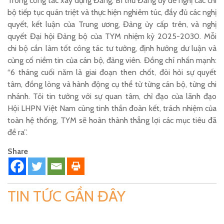
Trong công tác xây dựng Đảng, Bí thư Đảng ủy đề nghị các chi
bộ tiếp tục quán triệt và thực hiện nghiêm túc, đầy đủ các nghị
quyết, kết luận của Trung ương, Đảng ủy cấp trên, và nghị
quyết Đại hội Đảng bộ của TYM nhiệm kỳ 2025-2030. Mỗi
chi bộ cần làm tốt công tác tư tưởng, định hướng dư luận và
củng cố niềm tin của cán bộ, đảng viên. Đồng chí nhấn mạnh:
“6 tháng cuối năm là giai đoạn then chốt, đòi hỏi sự quyết
tâm, đồng lòng và hành động cụ thể từ từng cán bộ, từng chi
nhánh. Tôi tin tưởng với sự quan tâm, chỉ đạo của lãnh đạo
Hội LHPN Việt Nam cùng tinh thần đoàn kết, trách nhiệm của
toàn hệ thống, TYM sẽ hoàn thành thắng lợi các mục tiêu đã
đề ra”.
Share
TIN TỨC GẦN ĐÂY