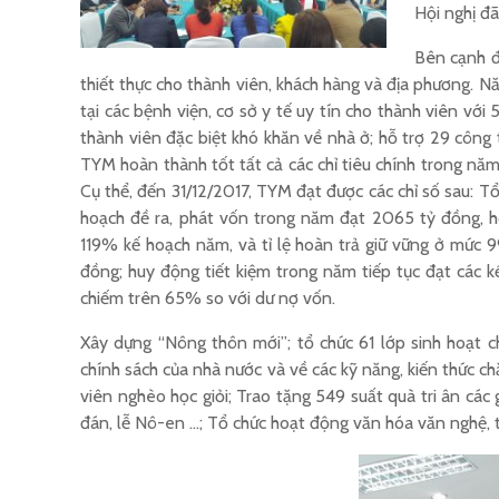
Hội nghị đ
Bên cạnh đ
thiết thực cho thành viên, khách hàng và địa phương. N
tại các bệnh viện, cơ sở y tế uy tín cho thành viên với
thành viên đặc biệt khó khăn về nhà ở; hỗ trợ 29 công 
TYM hoàn thành tốt tất cả các chỉ tiêu chính trong năm
Cụ thể, đến 31/12/2017, TYM đạt được các chỉ số sau: Tổ
hoạch đề ra, phát vốn trong năm đạt 2065 tỷ đồng, ho
119% kế hoạch năm, và tỉ lệ hoàn trả giữ vững ở mức
đồng; huy động tiết kiệm trong năm tiếp tục đạt các kế
chiếm trên 65% so với dư nợ vốn.
Xây dựng “Nông thôn mới”; tổ chức 61 lớp sinh hoạt c
chính sách của nhà nước và về các kỹ năng, kiến thức c
viên nghèo học giỏi; Trao tặng 549 suất quà tri ân các
đán, lễ Nô-en …; Tổ chức hoạt động văn hóa văn nghệ, 