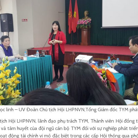
c linh – UV Đoàn Chủ tịch Hội LHPNVN,Tổng Giám đốc TYM phát b
ủ tịch Hội LHPNVN, lãnh đạo phụ trách TYM, Thành viên Hội đồng 
à tâm huyết của đội ngũ cán bộ TYM đối với sự nghiệp phát triển 
oạt động tài chính vi mô đặc biệt trong các cấp Hội thông qua phối