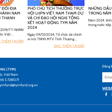
 ĐỔI ĐỊA
PHÓ CHỦ TỊCH THƯỜNG TRỰC
NHỮNG DẤU
 NHÁNH NAM
HỘI LHPN VIỆT NAM THAM DỰ
TRONG NĂM
H THANH
VÀ CHỈ ĐẠO HỘI NGHỊ TỔNG
Năm 2024, tình 
KẾT HOẠT ĐỘNG TYM NĂM
trong nước tiếp
2024
19/2019/TT-NHNN
ớc Việt …
Ngày 09/01/2024, Tổ chức tài chính
vi mô TNHH MTV Tình Thương …
 THÊM TẠI ĐÂY
ĐỌC THÊM TẠI ĐÂY
Đăng k
ƠNG (TYM)
ội, Việt Nam
24) 3.7281071
 tymfund@tymfund.org.vn
WEB