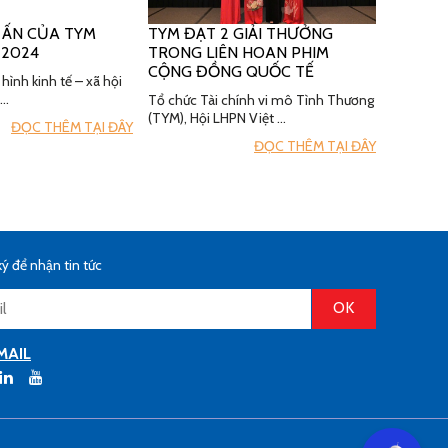
 ẤN CỦA TYM
TYM ĐẠT 2 GIẢI THƯỞNG
 2024
TRONG LIÊN HOAN PHIM
CỘNG ĐỒNG QUỐC TẾ
hình kinh tế – xã hội
 …
Tổ chức Tài chính vi mô Tình Thương
(TYM), Hội LHPN Việt …
ĐỌC THÊM TẠI ĐÂY
ĐỌC THÊM TẠI ĐÂY
ý để nhận tin tức
MAIL