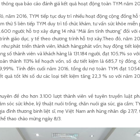
ã thông qua báo cáo đánh giá kết quả hoạt động toàn TYM năm 20
ó, năm 2016, TYM tiếp tục duy trì nhiều hoạt động cộng đồng hỗ 
ăm thứ 5 liên tiếp TYM duy trì tổ chức khám, tư vấn sức khỏe miễn 
 5.600 người; hỗ trợ xây dựng 14 nhà “Mái ấm tình thương” đối với 
trình giáo dục, y tế theo chương trình hỗ trợ xây.Theo đó, năm 20
 như phát triển thành viên, khách hàng;phát vốn; huy động tiết ki
ng số thành viên và khách hàng là 131.184 người, đạt 105,1% so với
àn thành 113% kế hoạch vốn, số dư tiết kiệm là 685,7 tỷ đồng, 
 99,99%. Tính đến cuối năm 2016, tổng dư nợ toàn TYM đạt 1.054
t quả tốt khi số dư các loại tiết kiệm tăng 22,3 % so với năm 20
huyên đề cho hơn 3.100 lượt thành viên về tuyên truyền luật ph
hăm sóc sức khỏe, kỹ thuật nuôi trồng, chăn nuôi gia súc, gia cầm;
 gia đình thương binh liệt sĩ, mẹ Việt Nam anh hùng nhân dịp 27/
thể thao chào mừng ngày 8/3.