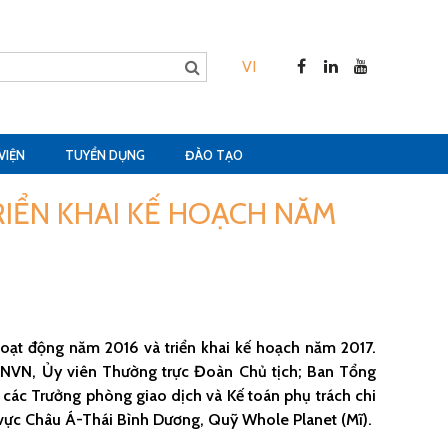
VI
VIỆN
TUYỂN DỤNG
ĐÀO TẠO
RIỂN KHAI KẾ HOẠCH NĂM
hoạt động năm 2016 và triển khai kế hoạch năm 2017.
PNVN, Ủy viên Thường trực Đoàn Chủ tịch; Ban Tổng
 các Trưởng phòng giao dịch và Kế toán phụ trách chi
u vực Châu Á-Thái Bình Dương, Quỹ Whole Planet (Mĩ).