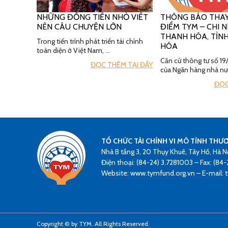
NHỮNG ĐỒNG TIỀN NHỎ VIẾT
THÔNG BÁO THAY
NÊN CÂU CHUYỆN LỚN
ĐIỂM TYM – CHI
THANH HÓA, TỈN
Trong tiến trình phát triển tài chính
HÓA
toàn diện ở Việt Nam, …
Căn cứ thông tư số 
ĐỌC THÊM TẠI ĐÂY
của Ngân hàng nhà nư
ĐỌC
TỔ CHỨC TÀI CHÍNH VI MÔ TÌNH THƯ
Nhà B tầng 3, 20 Thụy Khuê, Tây Hồ, Hà N
Điện thoại: (84-24) 3.7281003 – Fax: (84-
Website: www.tymfund.org.vn – E-mail:
Copyright © by TYM. All Rights Reserved.