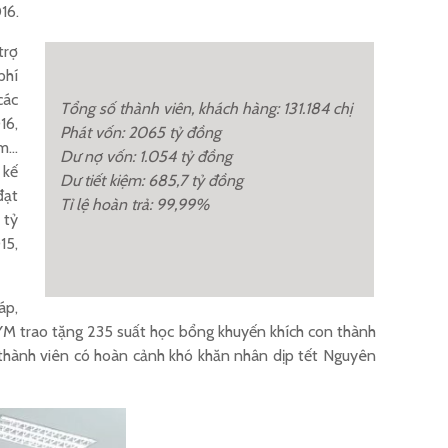
16.
trợ
phí
các
Tổng số thành viên, khách hàng: 131.184 chị
16,
Phát vốn: 2065 tỷ đồng
ệm…
Dư nợ vốn: 1.054 tỷ đồng
 kế
Dư tiết kiệm: 685,7 tỷ đồng
đạt
Tỉ lệ hoàn trả: 99,99%
 tỷ
15,
áp,
 TYM trao tặng 235 suất học bổng khuyến khích con thành
7, thành viên có hoàn cảnh khó khăn nhân dịp tết Nguyên