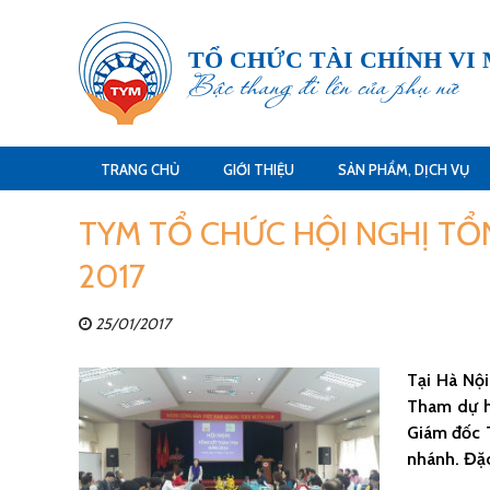
TỔ CHỨC TÀI CHÍNH VI
Bậc thang đi lên của phụ nữ
TRANG CHỦ
GIỚI THIỆU
SẢN PHẨM, DỊCH VỤ
TYM TỔ CHỨC HỘI NGHỊ TỔ
2017
25/01/2017
Tại Hà Nội
Tham dự h
Giám đốc T
nhánh. Đặc