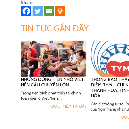
Share
TIN TỨC GẦN ĐÂY
NHỮNG ĐỒNG TIỀN NHỎ VIẾT
THÔNG BÁO THAY
NÊN CÂU CHUYỆN LỚN
ĐIỂM TYM – CHI
THANH HÓA, TỈN
Trong tiến trình phát triển tài chính
HÓA
toàn diện ở Việt Nam, …
Căn cứ thông tư số 
ĐỌC THÊM TẠI ĐÂY
của Ngân hàng nhà nư
ĐỌC