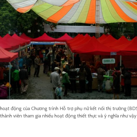
hoạt động của Chương trình Hỗ trợ phụ nữ kết nối thị trường (BD
o thành viên tham gia nhiều hoạt động thiết thực và ý nghĩa như vậy