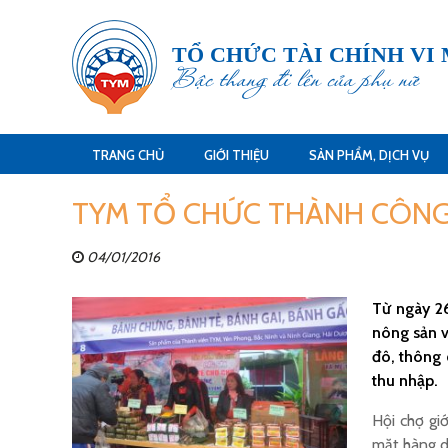
TỔ CHỨC TÀI CHÍNH VI
Bậc thang đi lên của phụ nữ
TRANG CHỦ
GIỚI THIỆU
SẢN PHẨM, DỊCH VỤ
TYM TỔ CHỨC THÀNH CÔNG
04/01/2016
Từ ngày 26
nông sản v
đô, thông 
thu nhập.
Hội chợ gi
mặt hàng d