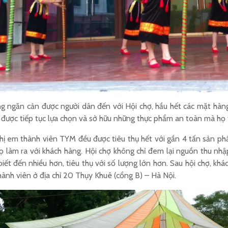
ng ngăn cản được người dân đến với Hội chợ, hầu hết các mặt hàn
ể được tiếp tục lựa chọn và sở hữu những thực phẩm an toàn mà họ 
chị em thành viên TYM đều được tiêu thụ hết với gần 4 tấn sản phẩ
họ làm ra với khách hàng. Hội chợ không chỉ đem lại nguồn thu nh
iết đến nhiều hơn, tiêu thụ với số lượng lớn hơn. Sau hội chợ, k
hành viên ở địa chỉ 20 Thụy Khuê (cổng B) – Hà Nội.