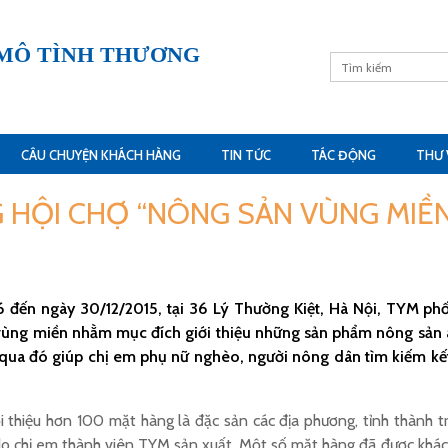
 MÔ TÌNH THƯƠNG
CÂU CHUYỆN KHÁCH HÀNG
TIN TỨC
TÁC ĐỘNG
THƯ 
 HỘI CHỢ “NÔNG SẢN VÙNG MIỀN
 đến ngày 30/12/2015, tại 36 Lý Thường Kiệt, Hà Nội, TYM ph
ùng miền nhằm mục đích giới thiệu những sản phẩm nông sản an 
qua đó giúp chị em phụ nữ nghèo, người nông dân tìm kiếm kết n
ới thiệu hơn 100 mặt hàng là đặc sản các địa phương, tỉnh thành 
o chị em thành viên TYM sản xuất. Một số mặt hàng đã được khách 