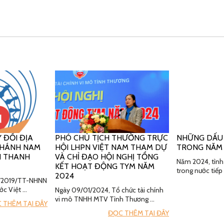
 ĐỔI ĐỊA
PHÓ CHỦ TỊCH THƯỜNG TRỰC
NHỮNG DẤU
 NHÁNH NAM
HỘI LHPN VIỆT NAM THAM DỰ
TRONG NĂM
H THANH
VÀ CHỈ ĐẠO HỘI NGHỊ TỔNG
Năm 2024, tình 
KẾT HOẠT ĐỘNG TYM NĂM
trong nước tiếp
2024
19/2019/TT-NHNN
ớc Việt …
Ngày 09/01/2024, Tổ chức tài chính
vi mô TNHH MTV Tình Thương …
 THÊM TẠI ĐÂY
ĐỌC THÊM TẠI ĐÂY