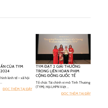
 ẤN CỦA TYM
TYM ĐẠT 2 GIẢI THƯỞNG
 2024
TRONG LIÊN HOAN PHIM
CỘNG ĐỒNG QUỐC TẾ
hình kinh tế – xã hội
 …
Tổ chức Tài chính vi mô Tình Thương
(TYM), Hội LHPN Việt …
ĐỌC THÊM TẠI ĐÂY
ĐỌC THÊM TẠI ĐÂY