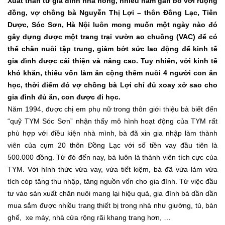
Xuất thân từ gia đình nhà nông, nhiều năm gắn bó với ruộng
đồng, vợ chồng bà Nguyễn Thị Lợi – thôn Đồng Lạc, Tiên
Dược, Sóc Sơn, Hà Nội luôn mong muốn một ngày nào đó
gây dựng được một trang trại vườn ao chuồng (VAC) để có
thể chăn nuôi tập trung, giảm bớt sức lao động để kinh tế
gia đình được cải thiện và nâng cao. Tuy nhiên, với kinh tế
khó khăn, thiếu vốn làm ăn cộng thêm nuôi 4 người con ăn
học, thời điểm đó vợ chồng bà Lợi chỉ đủ xoay xở sao cho
gia đình đủ ăn, con được đi học.
Năm 1994, được chị em phụ nữ trong thôn giới thiệu bà biết đến
“quỹ TYM Sóc Sơn” nhận thấy mô hình hoạt động của TYM rất
phù hợp với điều kiện nhà mình, bà đã xin gia nhập làm thành
viên của cụm 20 thôn Đồng Lạc với số tiền vay đầu tiên là
500.000 đồng. Từ đó đến nay, bà luôn là thành viên tích cực của
TYM. Với hình thức vừa vay, vừa tiết kiệm, bà đã vừa làm vừa
tích cóp tăng thu nhập, tăng nguồn vốn cho gia đình. Từ việc đầu
tư vào sản xuất chăn nuôi mang lại hiệu quả, gia đình bà dần dần
mua sắm được nhiều trang thiết bị trong nhà như giường, tủ, bàn
ghế, xe máy, nhà cửa rộng rãi khang trang hơn, …