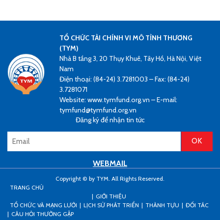
TỔ CHỨC TÀI CHÍNH VI MÔ TÌNH THƯƠNG
(TYM)
Nhà B tầng 3, 20 Thụy Khuê, Tây Hồ, Hà Nội, Việt
Nam
Điện thoại: (84-24) 3.7281003 – Fax: (84-24)
3.7281071
Website: www.tymfund.org.vn – E-mail:
tymfund@tymfund.org.vn
Đăng ký để nhận tin tức
WEBMAIL
Copyright © by TYM. All Rights Reserved.
TRANG CHỦ
GIỚI THIỆU
TỔ CHỨC VÀ MẠNG LƯỚI
LỊCH SỬ PHÁT TRIỂN
THÀNH TỰU
ĐỐI TÁC
CÂU HỎI THƯỜNG GẶP