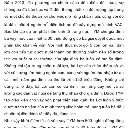
Năm 2013, địa phương có chính sách dồn điền đổi thửa, vợ
chồng bà đã bàn bạc và đi đến thống nhất xin đổi ruộng tập trung
về một chỗ để thuận lợi cho việc mở rộng chăn nuôi, cùng với đó
2
là đấu thầu 4 nghìn m
diện tích ao để xây dựng mô hình VAC.
Sau khi lập dự án phát triển kinh tế trang trại, TYM cho gia đình
bà vay mức cao nhất là 30 triệu đồng giúp bà giải quyết được một
phần khó khăn về vốn. Với hình thức nuôi gối 5 con lợn nái, đàn
lợn con tiếp tục được nuôi thành lợn thương phẩm nên số lượng
thịt lợn xuất ra thị trường của gia đình bà luôn có sự ổn định.
Không chỉ tập trung chăn nuôi lợn, bà Lợi còn chăn thêm gà vịt
với số lượng lớn hàng nghìn con, cùng với nguồn thu nhập từ ao
cá , mỗi năm gia đình bà thu lãi trên 150 triệu đồng. Không chỉ
dừng lại ở đây, bà Lợi còn có dự định mở rộng quy mô và số
lượng các đàn vật nuôi để tăng thu nhập cho gia đình. Được TYM
tạo điều kiện cho vay vốn phát triển sản xuất, bà Lợi luôn ý thức
được trách nhiệm của mình trong việc hoàn trả, hàng tuần bà đều
chuẩn bị tiền đóng rất đầy đủ, đúng lịch.
Như vậy khởi điểm từ số vốn vay TYM hơn 500 nghìn đồng tăng
dần qua các năm đến mức cao nhất là 30 triệu đồng, TYM đã