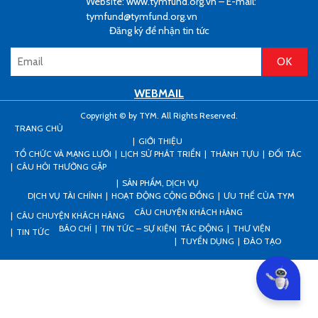
Website: www.tymfund.org.vn – E-mail:
tymfund@tymfund.org.vn
Đăng ký để nhận tin tức
WEBMAIL
Copyright © by TYM. All Rights Reserved.
TRANG CHỦ
GIỚI THIỆU
TỔ CHỨC VÀ MẠNG LƯỚI
LỊCH SỬ PHÁT TRIỂN
THÀNH TỰU
ĐỐI TÁC
CÂU HỎI THƯỜNG GẶP
SẢN PHẨM, DỊCH VỤ
DỊCH VỤ TÀI CHÍNH
HOẠT ĐỘNG CỘNG ĐỒNG
ƯU THẾ CỦA TYM
CÂU CHUYỆN KHÁCH HÀNG
CÂU CHUYỆN KHÁCH HÀNG
BÁO CHÍ
TIN TỨC – SỰ KIỆN
TÁC ĐỘNG
THƯ VIỆN
TIN TỨC
TUYỂN DỤNG
ĐÀO TẠO
Can I he