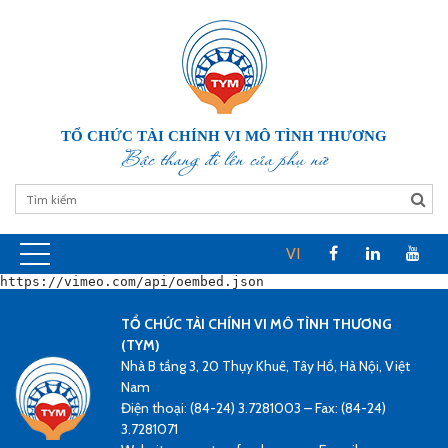
TỔ CHỨC TÀI CHÍNH VI MÔ TÌNH THƯƠNG
Bậc thang đi lên của phụ nữ
VI
https://vimeo.com/api/oembed.json
TỔ CHỨC TÀI CHÍNH VI MÔ TÌNH THƯƠNG
(TYM)
Nhà B tầng 3, 20 Thụy Khuê, Tây Hồ, Hà Nội, Việt
Nam
Điện thoại: (84-24) 3.7281003 – Fax: (84-24)
3.7281071