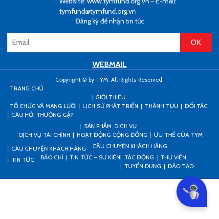
Website: www.tymfund.org.vn – E-mail:
tymfund@tymfund.org.vn
Đăng ký để nhận tin tức
WEBMAIL
Copyright © by TYM. All Rights Reserved.
TRANG CHỦ
GIỚI THIỆU
TỔ CHỨC VÀ MẠNG LƯỚI
LỊCH SỬ PHÁT TRIỂN
THÀNH TỰU
ĐỐI TÁC
CÂU HỎI THƯỜNG GẶP
SẢN PHẨM, DỊCH VỤ
DỊCH VỤ TÀI CHÍNH
HOẠT ĐỘNG CỘNG ĐỒNG
ƯU THẾ CỦA TYM
CÂU CHUYỆN KHÁCH HÀNG
CÂU CHUYỆN KHÁCH HÀNG
BÁO CHÍ
TIN TỨC – SỰ KIỆN
TÁC ĐỘNG
THƯ VIỆN
TIN TỨC
TUYỂN DỤNG
ĐÀO TẠO
Can I he