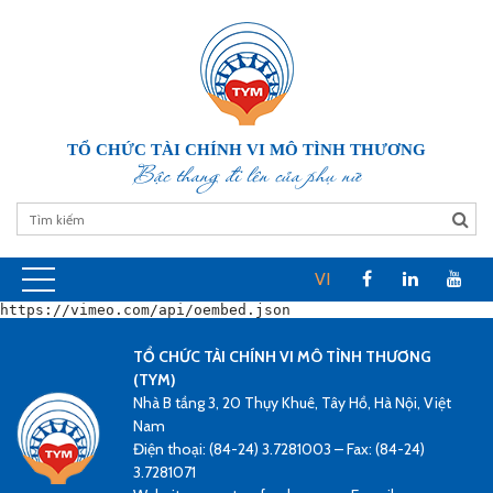
TỔ CHỨC TÀI CHÍNH VI MÔ TÌNH THƯƠNG
Bậc thang đi lên của phụ nữ
VI
https://vimeo.com/api/oembed.json
TỔ CHỨC TÀI CHÍNH VI MÔ TÌNH THƯƠNG
(TYM)
Nhà B tầng 3, 20 Thụy Khuê, Tây Hồ, Hà Nội, Việt
Nam
Điện thoại: (84-24) 3.7281003 – Fax: (84-24)
3.7281071