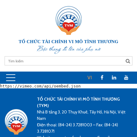
TỔ CHỨC TÀI CHÍNH VI MÔ TÌNH THƯƠNG
Bậc thang đi lên của phụ nữ
VI
https://vimeo.com/api/oembed.json
TỔ CHỨC TÀI CHÍNH VI MÔ TÌNH THƯƠNG
(TYM)
Nhà B tầng 3, 20 Thụy Khuê, Tây Hồ, Hà Nội, Việt
Nam
Điện thoại: (84-24) 3.7281003 – Fax: (84-24)
3.7281071