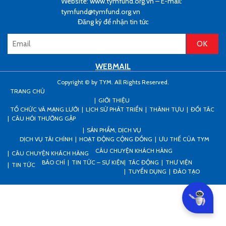
Website: www.tymfund.org.vn – E-mail:
tymfund@tymfund.org.vn
Đăng ký để nhận tin tức
WEBMAIL
Copyright © by TYM. All Rights Reserved.
TRANG CHỦ
GIỚI THIỆU
TỔ CHỨC VÀ MẠNG LƯỚI
LỊCH SỬ PHÁT TRIỂN
THÀNH TỰU
ĐỐI TÁC
CÂU HỎI THƯỜNG GẶP
SẢN PHẨM, DỊCH VỤ
DỊCH VỤ TÀI CHÍNH
HOẠT ĐỘNG CỘNG ĐỒNG
ƯU THẾ CỦA TYM
CÂU CHUYỆN KHÁCH HÀNG
CÂU CHUYỆN KHÁCH HÀNG
BÁO CHÍ
TIN TỨC – SỰ KIỆN
TÁC ĐỘNG
THƯ VIỆN
TIN TỨC
TUYỂN DỤNG
ĐÀO TẠO
Can I he