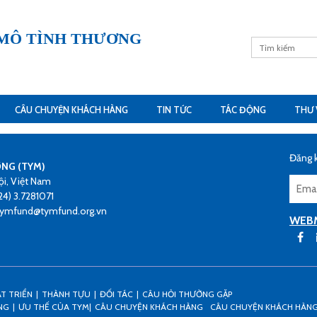
 MÔ TÌNH THƯƠNG
CÂU CHUYỆN KHÁCH HÀNG
TIN TỨC
TÁC ĐỘNG
THƯ 
Đăng k
ƠNG (TYM)
ội, Việt Nam
24) 3.7281071
 tymfund@tymfund.org.vn
WEB
ÁT TRIỂN
THÀNH TỰU
ĐỐI TÁC
CÂU HỎI THƯỜNG GẶP
NG
ƯU THẾ CỦA TYM
CÂU CHUYỆN KHÁCH HÀNG
CÂU CHUYỆN KHÁCH HÀN