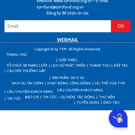
Website: www.tymfund.org.vn – E-mail:
tymfund@tymfund.org.vn
Đăng ký để nhận tin tức
WEBMAIL
Copyright © by TYM. All Rights Reserved.
TRANG CHỦ
GIỚI THIỆU
TỔ CHỨC VÀ MẠNG LƯỚI
LỊCH SỬ PHÁT TRIỂN
THÀNH TỰU
ĐỐI TÁC
CÂU HỎI THƯỜNG GẶP
SẢN PHẨM, DỊCH VỤ
DỊCH VỤ TÀI CHÍNH
HOẠT ĐỘNG CỘNG ĐỒNG
ƯU THẾ CỦA TYM
CÂU CHUYỆN KHÁCH HÀNG
CÂU CHUYỆN KHÁCH HÀNG
BÁO CHÍ
TIN TỨC – SỰ KIỆN
TÁC ĐỘNG
THƯ VIỆN
TIN TỨC
TUYỂN DỤNG
ĐÀO TẠO
Can I he