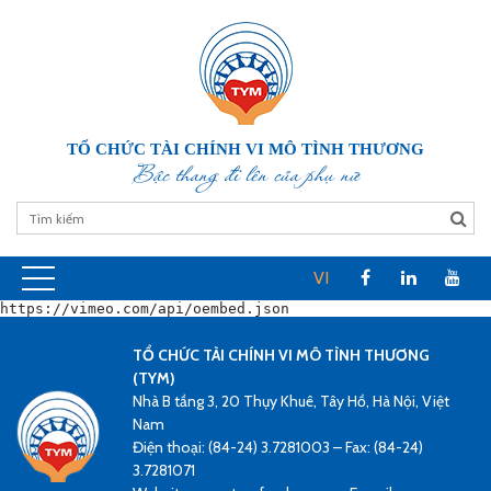
TỔ CHỨC TÀI CHÍNH VI MÔ TÌNH THƯƠNG
Bậc thang đi lên của phụ nữ
VI
https://vimeo.com/api/oembed.json
TỔ CHỨC TÀI CHÍNH VI MÔ TÌNH THƯƠNG
(TYM)
Nhà B tầng 3, 20 Thụy Khuê, Tây Hồ, Hà Nội, Việt
Nam
Điện thoại: (84-24) 3.7281003 – Fax: (84-24)
3.7281071