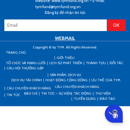
Website: www.tymfund.org.vn – E-mail:
tymfund@tymfund.org.vn
Đăng ký để nhận tin tức
WEBMAIL
Copyright © by TYM. All Rights Reserved.
TRANG CHỦ
GIỚI THIỆU
TỔ CHỨC VÀ MẠNG LƯỚI
LỊCH SỬ PHÁT TRIỂN
THÀNH TỰU
ĐỐI TÁC
CÂU HỎI THƯỜNG GẶP
SẢN PHẨM, DỊCH VỤ
DỊCH VỤ TÀI CHÍNH
HOẠT ĐỘNG CỘNG ĐỒNG
ƯU THẾ CỦA TYM
CÂU CHUYỆN KHÁCH HÀNG
CÂU CHUYỆN KHÁCH HÀNG
BÁO CHÍ
TIN TỨC – SỰ KIỆN
TÁC ĐỘNG
THƯ VIỆN
TIN TỨC
TUYỂN DỤNG
ĐÀO TẠO
Can I he