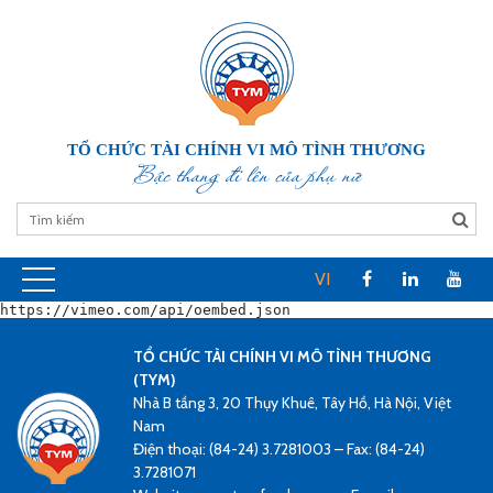
TỔ CHỨC TÀI CHÍNH VI MÔ TÌNH THƯƠNG
Bậc thang đi lên của phụ nữ
VI
https://vimeo.com/api/oembed.json
TỔ CHỨC TÀI CHÍNH VI MÔ TÌNH THƯƠNG
(TYM)
Nhà B tầng 3, 20 Thụy Khuê, Tây Hồ, Hà Nội, Việt
Nam
Điện thoại: (84-24) 3.7281003 – Fax: (84-24)
3.7281071