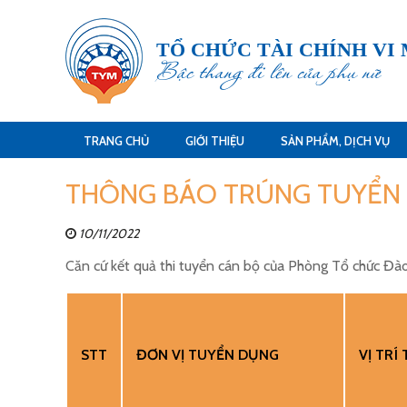
TỔ CHỨC TÀI CHÍNH VI
Bậc thang đi lên của phụ nữ
TRANG CHỦ
GIỚI THIỆU
SẢN PHẨM, DỊCH VỤ
THÔNG BÁO TRÚNG TUYỂN 
10/11/2022
Căn cứ kết quả thi tuyển cán bộ của Phòng Tổ chức Đà
STT
ĐƠN VỊ
TUYỂN DỤNG
VỊ TRÍ