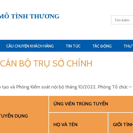
 MÔ TÌNH THƯƠNG
CÂU CHUYỆN KHÁCH HÀNG
TIN TỨC
TÁC ĐỘNG
THƯ 
CÁN BỘ TRỤ SỞ CHÍNH
o tạo và Phòng Kiểm soát nội bộ tháng 10/2022, Phòng Tổ chức – 
ỨNG VIÊN TRÚNG TUYỂN
 TUYỂN DỤNG
HỌ VÀ TÊN
GIỚI TÍN