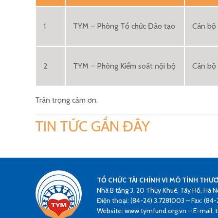
1
TYM – Phòng Tổ chức Đào tạo
Cán bộ 
2
TYM – Phòng Kiểm soát nội bộ
Cán bộ
Trân trọng cảm ơn.
TIN TỨC GẦN ĐÂY
TỔ CHỨC TÀI CHÍNH VI MÔ TÌNH THƯ
Nhà B tầng 3, 20 Thụy Khuê, Tây Hồ, Hà N
Điện thoại: (84-24) 3.7281003 – Fax: (84-
Website: www.tymfund.org.vn – E-mail: