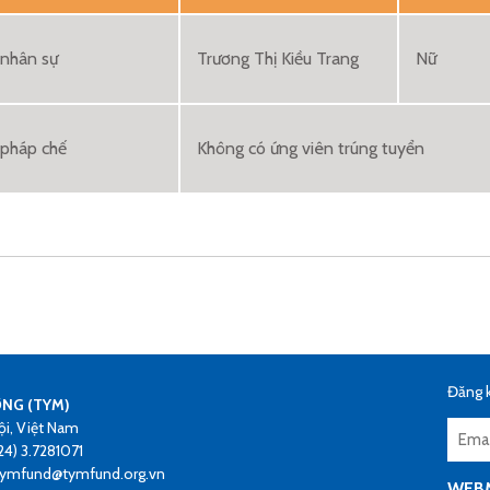
nhân sự
Trương Thị Kiều Trang
Nữ
 pháp chế
Không có ứng viên trúng tuyển
Đăng k
ƠNG (TYM)
ội, Việt Nam
24) 3.7281071
 tymfund@tymfund.org.vn
WEB