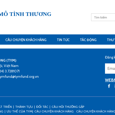
 MÔ TÌNH THƯƠNG
CÂU CHUYỆN KHÁCH HÀNG
TIN TỨC
TÁC ĐỘNG
THƯ 
Đăng k
ƠNG (TYM)
ội, Việt Nam
24) 3.7281071
 tymfund@tymfund.org.vn
WEB
ÁT TRIỂN
THÀNH TỰU
ĐỐI TÁC
CÂU HỎI THƯỜNG GẶP
NG
ƯU THẾ CỦA TYM
CÂU CHUYỆN KHÁCH HÀNG
CÂU CHUYỆN KHÁCH HÀN