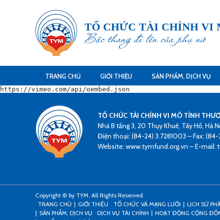
TỔ CHỨC TÀI CHÍNH VI
Bậc thang đi lên của phụ nữ
TRANG CHỦ
GIỚI THIỆU
SẢN PHẨM, DỊCH VỤ
https://vimeo.com/api/oembed.json
TỔ CHỨC TÀI CHÍNH VI MÔ TÌNH THƯ
Nhà B tầng 3, 20 Thụy Khuê, Tây Hồ, Hà N
Điện thoại: (84-24) 3.7281003 – Fax: (84-
Website: www.tymfund.org.vn – E-mail:
Copyright © by TYM. All Rights Reserved.
TRANG CHỦ
GIỚI THIỆU
TỔ CHỨC VÀ MẠNG LƯỚI
LỊCH SỬ PH
SẢN PHẨM, DỊCH VỤ
DỊCH VỤ TÀI CHÍNH
HOẠT ĐỘNG CỘNG ĐỒ