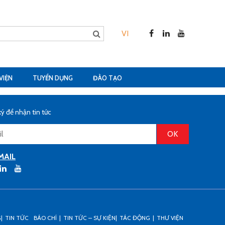
VI
VIỆN
TUYỂN DỤNG
ĐÀO TẠO
ý để nhận tin tức
MAIL
G
TIN TỨC
BÁO CHÍ
TIN TỨC – SỰ KIỆN
TÁC ĐỘNG
THƯ VIỆN