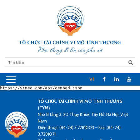
TỔ CHỨC TÀI CHÍNH VI MÔ TÌNH THƯƠNG
Bậc thang đi lên của phụ nữ
VI
https://vimeo.com/api/oembed.json
TỔ CHỨC TÀI CHÍNH VI MÔ TÌNH THƯƠNG
(TYM)
Nhà B tầng 3, 20 Thụy Khuê, Tây Hồ, Hà Nội, Việt
Nam
Điện thoại: (84-24) 3.7281003 – Fax: (84-24)
3.7281071