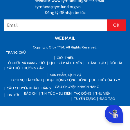
Website: www.tymfund.org.vn – E-mail:
tymfund@tymfund.org.vn
Đăng ký để nhận tin tức
WEBMAIL
Copyright © by TYM. All Rights Reserved.
TRANG CHỦ
GIỚI THIỆU
TỔ CHỨC VÀ MẠNG LƯỚI
LỊCH SỬ PHÁT TRIỂN
THÀNH TỰU
ĐỐI TÁC
CÂU HỎI THƯỜNG GẶP
SẢN PHẨM, DỊCH VỤ
DỊCH VỤ TÀI CHÍNH
HOẠT ĐỘNG CỘNG ĐỒNG
ƯU THẾ CỦA TYM
CÂU CHUYỆN KHÁCH HÀNG
CÂU CHUYỆN KHÁCH HÀNG
BÁO CHÍ
TIN TỨC – SỰ KIỆN
TÁC ĐỘNG
THƯ VIỆN
TIN TỨC
TUYỂN DỤNG
ĐÀO TẠO
Can I he