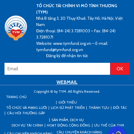
TỔ CHỨC TÀI CHÍNH VI MÔ TÌNH THƯƠNG
(TYM)
Nhà B tầng 3, 20 Thụy Khuê, Tây Hồ, Hà Nội, Việt
Nam
Điện thoại: (84-24) 3.7281003 – Fax: (84-24)
3.7281071
Website: www.tymfund.org.vn – E-mail:
tymfund@tymfund.org.vn
Đăng ký để nhận tin tức
WEBMAIL
Copyright © by TYM. All Rights Reserved.
TRANG CHỦ
GIỚI THIỆU
TỔ CHỨC VÀ MẠNG LƯỚI
LỊCH SỬ PHÁT TRIỂN
THÀNH TỰU
ĐỐI TÁC
CÂU HỎI THƯỜNG GẶP
SẢN PHẨM, DỊCH VỤ
DỊCH VỤ TÀI CHÍNH
HOẠT ĐỘNG CỘNG ĐỒNG
ƯU THẾ CỦA TYM
CÂU CHUYỆN KHÁCH HÀNG
CÂU CHUYỆN KHÁCH HÀNG