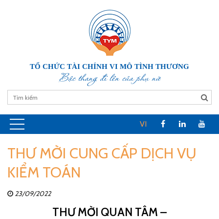
TỔ CHỨC TÀI CHÍNH VI MÔ TÌNH THƯƠNG
Bậc thang đi lên của phụ nữ
VI
THƯ MỜI CUNG CẤP DỊCH VỤ
KIỂM TOÁN
23/09/2022
THƯ MỜI QUAN TÂM –