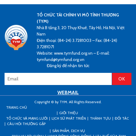
TỔ CHỨC TÀI CHÍNH VI MÔ TÌNH THƯƠNG
(TYM)
Nhà B tầng 3, 20 Thụy Khuê, Tây Hồ, Hà Nội, Việt
Nam
Điện thoại: (84-24) 3.7281003 – Fax: (84-24)
3.7281071
Website: www.tymfund.org.vn – E-mail:
tymfund@tymfund.org.vn
Đăng ký để nhận tin tức
WEBMAIL
Copyright © by TYM. All Rights Reserved.
TRANG CHỦ
GIỚI THIỆU
TỔ CHỨC VÀ MẠNG LƯỚI
LỊCH SỬ PHÁT TRIỂN
THÀNH TỰU
ĐỐI TÁC
CÂU HỎI THƯỜNG GẶP
SẢN PHẨM, DỊCH VỤ