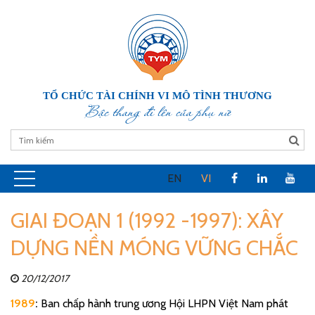
TỔ CHỨC TÀI CHÍNH VI MÔ TÌNH THƯƠNG
Bậc thang đi lên của phụ nữ
EN
VI
GIAI ĐOẠN 1 (1992 -1997): XÂY
DỰNG NỀN MÓNG VỮNG CHẮC
20/12/2017
1989
:
Ban chấp hành trung ương Hội LHPN Việt Nam phát