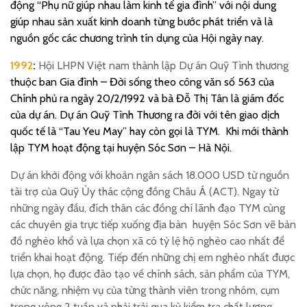
động “Phụ nữ giúp nhau làm kinh tế gia đình” với nội dung
giúp nhau sản xuất kinh doanh từng bước phát triển và là
nguồn gốc các chương trình tín dụng của Hội ngày nay.
1992
:
Hội LHPN Việt nam thành lập Dự án Quỹ Tình
thương
thuộc ban Gia đình – Đời sống theo công văn số 563 của
Chính phủ ra ngày 20/2/1992 và bà Đỗ Thị Tân là giám đốc
của dự án. Dự án Quỹ Tình Thương ra đời với tên giao dịch
quốc tế là “Tau Yeu May” hay còn gọi là TYM. Khi mới thành
lập TYM hoạt động tại huyện Sóc Sơn – Hà Nội.
Dự án khởi động với khoản ngân
s
ách 18.000 USD từ nguồn
tài trợ của Quỹ Ủy thác cộng đồng Châu Á (ACT). Ngay từ
những ngày đầu, đích thân các đồng chí lãnh đạo TYM cùng
các chuyên gia trực tiếp xuống địa bàn huyện Sóc Sơn vẽ bản
đồ nghèo khổ và lựa chọn xã có tỷ lệ hộ nghèo cao nhất để
triển khai hoạt động. Tiếp đến những chị em nghèo nhất được
lựa chọn, họ được đào tạo về chính sách, sản phẩm của TYM,
chức năng, nhiệm vụ của từng thành viên trong nhóm, cụm
trong vòng 2 tuần và phải trải qua kỳ kiểm tra chất lượng