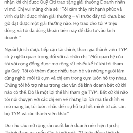
nhận khi chị được Quỹ Citi trao tặng giải thưởng Doanh nhân
vi mô. Chị vui mừng chia sẻ: “Tôi cảm thấy rất hạnh phúc và
vinh dự khi được nhận giải thưởng – vì trước đây tôi chưa bao
giờ đạt được một giải thưởng nào. Họ trao cho tôi 9 triệu
đồng, và tôi đã dùng khoản tiên này để đầu tư vào kinh
doanh. ”
Ngoài lợi ích được tiếp cận tài chính, tham gia thành viên TYM
có ý nghĩa quan trọng đối với cá nhân chị: “Mối quan hệ của
tôi với cộng đồng được mở rộng rất nhiều kể từ khi tôi tham
gia Quỹ. Tôi có thêm được nhiều bạn bè và những người làm
cùng nghề mới từ cụm và chị em trong cụm luôn hỗ trợ nhau.
Chúng tôi hỗ trợ nhau trong các vấn đề kinh doanh bất cứ khi
nào có thể. Đó là một lợi thế khi tham gia TYM. Bất cứ khi nào
tôi nói chuyện với các chị em về những lợi ích mà tài chính vi
mô mang lại, tôi luôn nhắc đến sự hỗ trợ hết mình từ các cán
bộ TYM và các thành viên khác.”
Do nhu cầu mở rộng sản xuất kinh doanh nên hiện tại chị
Thành đang vay vốn đầu tư với mức 70 triệu đồng thời chị