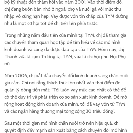
bộ kỹ thuật đến thăm hỏi vào năm 2001. Vào thời điểm đó,
chị đang buôn bán nhỏ ở ngoài chợ và nuôi gà với mức thu
nhập vô cùng hạn hẹp. Vay được vốn tín chấp của TYM dường
như là một cơ hội tốt để chị tiến lên phía trước.
Trong những năm đầu tiên của mình tại TYM, chị đã tham gia
các chuyến tham quan học tập để tìm hiểu về các mô hình
kinh doanh và cũng đã được đào tạo của TYM. Hôm nay, chị
Thanh vừa là cụm Trưởng tại TYM, vừa là chi hội phó Hội Phụ
nữ.
Năm 2006, chị bắt đầu chuyển đổi kinh doanh sang chăn nuôi
gia cầm. Chị nói rằng thách thức lớn nhất vào thời điểm đó
quản lý dòng tiền mặt: “Tôi luôn vay mức cao nhất có thể để
có thể duy trì và phát triển cơ sơ sản xuất kinh doanh. Để mở
rộng hoạt động kinh doanh của mình, tôi đã vay vốn từ TYM
và các ngân hàng thương mại tổng cộng 30 triệu đồng”.
Sau một thời gian mô hình chăn nuôi trở nên hiệu quả, chị
quyết định đẩy mạnh sản xuất bằng cách chuyển đổi mô hình