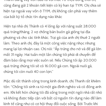
cũng đang gửi 2 khoản tiết kiện có kỳ han tại TYM. Chị chia sẻ
hiện tại ngoài vay vốn ở TYM, chị không cần phải vay thêm
của bất kỳ tổ chức tín dụng nào khác
Hiện tại nhà chị Thành có 4 lồng ấp với năng suất 28.000
quả trứng/tháng. 2 vợ chồng bán buôn gà giống tại địa
phương và cho các tỉnh khác. Trại gà của anh chị thuê 2 người
làm. Theo anh chị, đây là một công việc nặng nhọc nhưng
mang lại lợi nhuận cao. Chị nói: “Ấp trứng cho nở và để gà lớn
mất 31 ngày. Hai tuần một lần chúng tôi phải di chuyển để
đảm bảo rằng mọi việc suôn sẻ. Nếu Chúng tôi ấp 20.000
quả trứng chúng tôi sẽ có 16.000 gà con. Ngoài nuôi gà,
chúng tôi còn nuôi 40 con lợn.”
Mặc dù rất thành công trong kinh doanh, chị Thanh rất khiêm
tốn: “Chồng tôi sinh ra từ một gia đình nghèo và có đông anh
em. Khi kết hôn chúng tôi đã sống trong một ngôi nhà rất nhỏ
và không được tiếp cận với bất cứ nguồn tín dụng nào để làm
kinh tế cũng như có cơ hội thay đổi cuộc sống. Bởi Trước khi