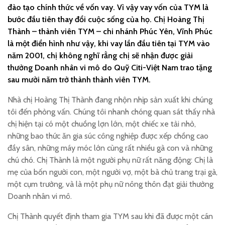
đào tạo chính thức về vốn vay. Vì vậy vay vốn của TYM là
bước đầu tiên thay đổi cuộc sống của họ. Chị Hoàng Thị
Thành – thành viên TYM – chi nhánh Phúc Yên, Vĩnh Phúc
là một điển hình như vậy, khi vay lần đầu tiên tại TYM vào
năm 2001, chị không nghĩ rằng chị sẽ nhận được giải
thưởng Doanh nhân vi mô do Quỹ Citi-Việt Nam trao tặng
sau mười năm trở thành thành viên TYM.
Nhà chị Hoàng Thị Thành đang nhộn nhịp sản xuất khi chúng
tôi đến phỏng vấn. Chúng tôi nhanh chóng quan sát thấy nhà
chị hiện tại có một chuồng lợn lớn, một chiếc xe tải nhỏ,
những bao thức ăn gia súc công nghiệp được xếp chồng cao
đầy sân, những máy móc lớn cùng rất nhiều gà con và những
chú chó. Chị Thành là một người phụ nữ rất năng động: Chị là
mẹ của bốn người con, một người vợ, một bà chủ trang trại gà,
một cụm trưởng, và là một phụ nữ nông thôn đạt giải thưởng
Doanh nhân vi mô.
Chị Thành quyết định tham gia TYM sau khi đã được một cán