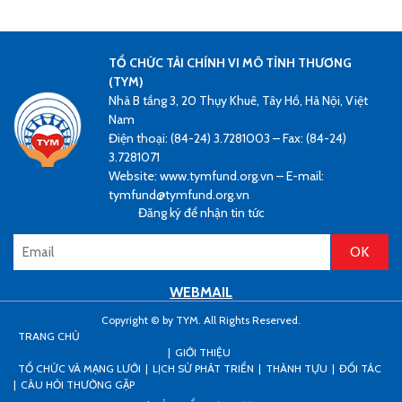
TỔ CHỨC TÀI CHÍNH VI MÔ TÌNH THƯƠNG
(TYM)
Nhà B tầng 3, 20 Thụy Khuê, Tây Hồ, Hà Nội, Việt
Nam
Điện thoại: (84-24) 3.7281003 – Fax: (84-24)
3.7281071
Website: www.tymfund.org.vn – E-mail:
tymfund@tymfund.org.vn
Đăng ký để nhận tin tức
WEBMAIL
Copyright © by TYM. All Rights Reserved.
TRANG CHỦ
GIỚI THIỆU
TỔ CHỨC VÀ MẠNG LƯỚI
LỊCH SỬ PHÁT TRIỂN
THÀNH TỰU
ĐỐI TÁC
CÂU HỎI THƯỜNG GẶP