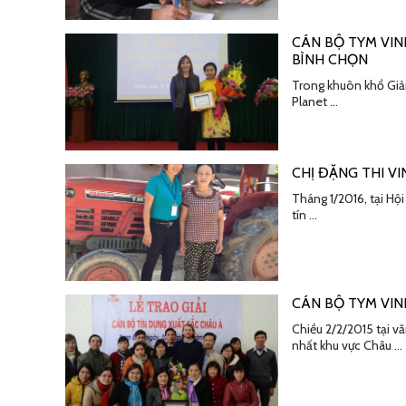
CÁN BỘ TYM VIN
BÌNH CHỌN
Trong khuôn khổ Giải
Planet …
CHỊ ĐẶNG THI V
Tháng 1/2016, tại Hộ
tín …
CÁN BỘ TYM VIN
Chiều 2/2/2015 tại v
nhất khu vực Châu …