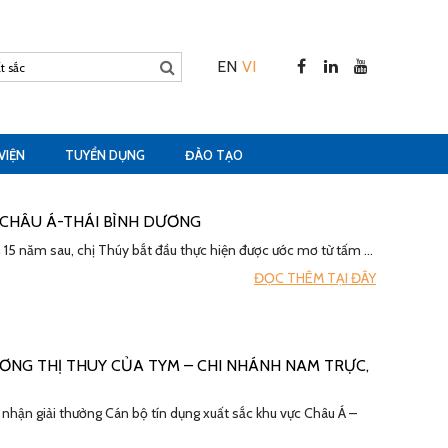
EN
VI
VIỆN
TUYỂN DỤNG
ĐÀO TẠO
 CHÂU Á-THÁI BÌNH DƯƠNG
 15 năm sau, chị Thúy bắt đầu thực hiện được ước mơ từ tấm …
ĐỌC THÊM TẠI ĐÂY
ƯƠNG THỊ THUY CỦA TYM – CHI NHÁNH NAM TRỰC,
hận giải thưởng Cán bộ tín dụng xuất sắc khu vực Châu Á –