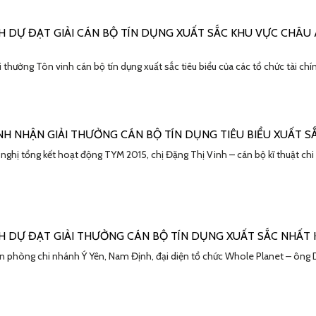
H DỰ ĐẠT GIẢI CÁN BỘ TÍN DỤNG XUẤT SẮC KHU VỰC CHÂU
 thưởng Tôn vinh cán bộ tín dụng xuất sắc tiêu biểu của các tổ chức tài c
INH NHẬN GIẢI THƯỞNG CÁN BỘ TÍN DỤNG TIÊU BIỂU XUẤT 
i nghị tổng kết hoạt động TYM 2015, chị Đặng Thị Vinh – cán bộ kĩ thuật ch
H DỰ ĐẠT GIẢI THƯỞNG CÁN BỘ TÍN DỤNG XUẤT SẮC NHẤT 
ăn phòng chi nhánh Ý Yên, Nam Định, đại diện tổ chức Whole Planet – ông Da