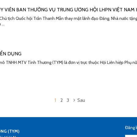
Y VIÊN BAN THƯỜNG VỤ TRUNG ƯƠNG HỘI LHPN VIỆT NAM 
ị, Chủ tịch Quốc hội Trần Thanh Mẫn thay mặt lãnh đạo Đảng, Nhà nước t
m …
YỂN DỤNG
 mô TNHH MTV Tình Thương (TYM) là đơn vị trực thuộc Hội Liên hiệp Phụ nữ 
1
2
3
Sau
Đăng k
ƠNG (TYM)