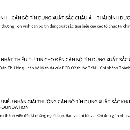
NH – CÁN BỘ TÍN DỤNG XUẤT SẮC CHÂU Á – THÁI BÌNH DƯ
 thưởng Tôn vinh cán bộ tín dụng xuất sắc tiêu biểu của các tổ chức tài c
 NHÁT THIẾU TỰ TIN CHO ĐẾN CÁN BỘ TÍN DỤNG XUẤT SẮC
ị Trần Thị Hồng – cán bộ kỹ thuật của PGD 02 thuộc TYM – Chi nhánh Thành
U BIỂU NHẬN GIẢI THƯỞNG CÁN BỘ TÍN DỤNG XUẤT SẮC KH
 FOUNDATION
 em thành viên đều là những người bạn. Bạn vui thì tôi vui. Chỉ đơn giản n