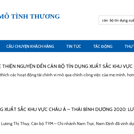
 MÔ TÌNH THƯƠNG
CÂU CHUYỆN KHÁCH HÀNG
TIN TỨC
TÁC ĐỘNG
THƯ 
 THIỆN NGUYỆN ĐẾN CÁN BỘ TÍN DỤNG XUẤT SẮC KHU VỰC
thích các hoạt động tài chính vi mô qua chính công việc của mẹ mình, hơn
G XUẤT SẮC KHU VỰC CHÂU Á – THÁI BÌNH DƯƠNG 2020: L
 Lương Thị Thuy, Cán bộ TYM – Chi nhánh Nam Trực, Nam Định đã vinh dự n