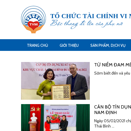
TỔ CHỨC TÀI CHÍNH VI
Bậc thang đi lên của phụ nữ
TRANG CHỦ
GIỚI THIỆU
SẢN PHẨM, DỊCH VỤ
TỪ NIỀM ĐAM MÊ
Sớm biết đến và yêu 
CÁN BỘ TÍN DỤN
NAM ĐỊNH
Ngày 05/02/2021 chị
Thái Bình …