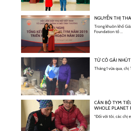
NGUYỄN THỊ THA
Trong khuôn khổ Giải
Foundation tổ …
TỪ CÔ GÁI NHÚT
Tháng 1 vừa qua, ch
CÁN BỘ TYM TIÊ
WHOLE PLANET
“Đối với tôi, các chị