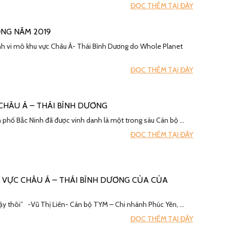
ĐỌC THÊM TẠI ĐÂY
ƠNG NĂM 2019
hính vi mô khu vực Châu Á- Thái Bình Dương do Whole Planet
ĐỌC THÊM TẠI ĐÂY
 CHÂU Á – THÁI BÌNH DƯƠNG
 phố Bắc Ninh đã được vinh danh là một trong sáu Cán bộ …
ĐỌC THÊM TẠI ĐÂY
U VỰC CHÂU Á – THÁI BÌNH DƯƠNG CỦA CỦA
hư vậy thôi” -Vũ Thị Liên- Cán bộ TYM – Chi nhánh Phúc Yên, …
ĐỌC THÊM TẠI ĐÂY