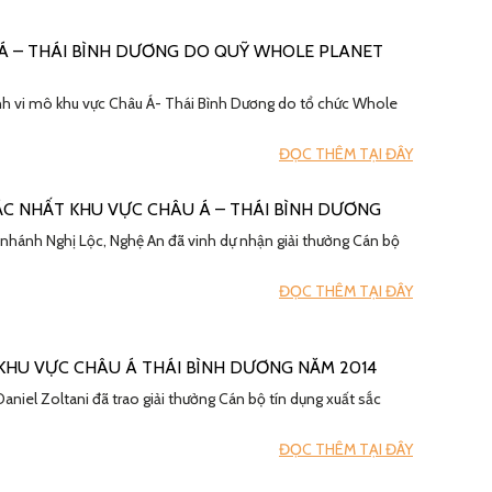
 Á – THÁI BÌNH DƯƠNG DO QUỸ WHOLE PLANET
hính vi mô khu vực Châu Á- Thái Bình Dương do tổ chức Whole
ĐỌC THÊM TẠI ĐÂY
SẮC NHẤT KHU VỰC CHÂU Á – THÁI BÌNH DƯƠNG
i nhánh Nghị Lộc, Nghệ An đã vinh dự nhận giải thưởng Cán bộ
ĐỌC THÊM TẠI ĐÂY
KHU VỰC CHÂU Á THÁI BÌNH DƯƠNG NĂM 2014
niel Zoltani đã trao giải thưởng Cán bộ tín dụng xuất sắc
ĐỌC THÊM TẠI ĐÂY