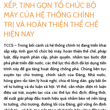
XẾP, TINH GỌN TỔ CHỨC BỘ
MÁY CỦA HỆ THỐNG CHÍNH
TRỊ VÀ HOÀN THIỆN THỂ CHẾ
HIỆN NAY
TCCS – Trong bối cảnh cả hệ thống chính trị đang triển khai
sắp xếp, tinh gọn tổ chức bộ máy, hoàn thiện thể chế, pháp
luật, đẩy mạnh phân cấp, phân quyền, nhằm tạo bước đột
phá phát triển đất nước, các thế lực thù địch đã lợi dụng tiến
trình này để gia tăng hoạt động chống phá. Chúng liên tục
xuyên tạc chủ trương, chính sách của Đảng, Nhà nước,
hòng gieo rắc tâm lý hoài nghi, chia rẽ lòng dân, gây bất ổn
về tư tưởng và dư luận xã hội. Vì thế, cần nhận diện rõ luận
điệu sai trái, xuyên tạc của các thế lực thù địch; đồng thời,
đề xuất giải pháp đấu tranh hiệu quả nhằm bảo vệ nền tảng
tư tưởng, chủ trương, đường lối của Đảng, giữ vững ổn định