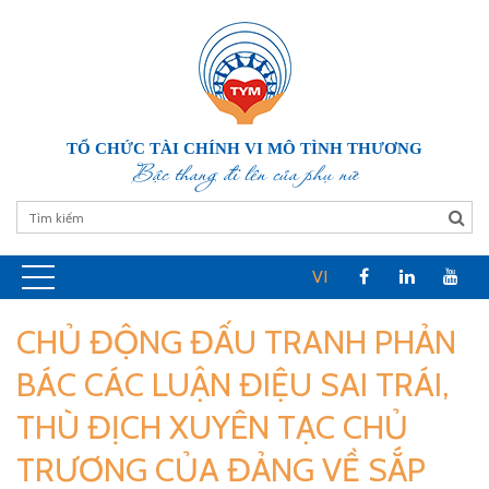
TỔ CHỨC TÀI CHÍNH VI MÔ TÌNH THƯƠNG
Bậc thang đi lên của phụ nữ
VI
CHỦ ĐỘNG ĐẤU TRANH PHẢN
BÁC CÁC LUẬN ĐIỆU SAI TRÁI,
THÙ ĐỊCH XUYÊN TẠC CHỦ
TRƯƠNG CỦA ĐẢNG VỀ SẮP