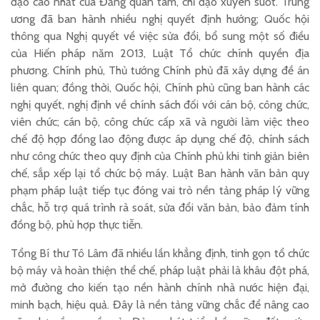
đạo cao nhất của Đảng quan tâm, chỉ đạo xuyên suốt. Trung
ương đã ban hành nhiều nghị quyết định hướng; Quốc hội
thông qua Nghị quyết về việc sửa đổi, bổ sung một số điều
của Hiến pháp năm 2013, Luật Tổ chức chính quyền địa
phương. Chính phủ, Thủ tướng Chính phủ đã xây dựng đề án
liên quan; đồng thời, Quốc hội, Chính phủ cũng ban hành các
nghị quyết, nghị định về chính sách đối với cán bộ, công chức,
viên chức; cán bộ, công chức cấp xã và người làm việc theo
chế độ hợp đồng lao động được áp dụng chế độ, chính sách
như công chức theo quy định của Chính phủ khi tinh giản biên
chế, sắp xếp lại tổ chức bộ máy. Luật Ban hành văn bản quy
phạm pháp luật tiếp tục đóng vai trò nền tảng pháp lý vững
chắc, hỗ trợ quá trình rà soát, sửa đổi văn bản, bảo đảm tính
đồng bộ, phù hợp thực tiễn.
Tổng Bí thư Tô Lâm đã nhiều lần khẳng định, tinh gọn tổ chức
bộ máy và hoàn thiện thể chế, pháp luật phải là khâu đột phá,
mở đường cho kiến tạo nền hành chính nhà nước hiện đại,
minh bạch, hiệu quả. Đây là nền tảng vững chắc để nâng cao