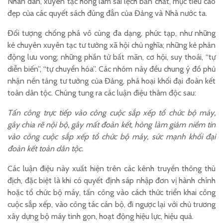
Nhân dân, xuyên tạc hòng làm sai lệch bản chất, mục tiêu cao
đẹp của các quyết sách đúng đắn của Đảng và Nhà nước ta.
Đối tượng chống phá vô cùng đa dạng, phức tạp, như những
kẻ chuyên xuyên tạc tư tưởng xã hội chủ nghĩa; những kẻ phản
động lưu vong; những phần tử bất mãn, cơ hội, suy thoái, “tự
diễn biến”, “tự chuyển hóa”. Các nhóm này đều chung ý đồ phủ
nhận nền tảng tư tưởng của Đảng, phá hoại khối đại đoàn kết
toàn dân tộc. Chúng tung ra các luận điệu thâm độc sau:
Tấn công trực tiếp vào công cuộc sắp xếp tổ chức bộ máy,
gây chia rẽ nội bộ, gây mất đoàn kết, hòng làm giảm niềm tin
vào công cuộc sắp xếp tổ chức bộ máy, sức mạnh khối đại
đoàn kết toàn dân tộc.
Các luận điệu này xuất hiện trên các kênh truyền thông thù
địch, đặc biệt là khi có quyết định sáp nhập đơn vị hành chính
hoặc tổ chức bộ máy, tấn công vào cách thức triển khai công
cuộc sắp xếp, vào công tác cán bộ, đi ngược lại với chủ trương
xây dựng bộ máy tinh gọn, hoạt động hiệu lực, hiệu quả.