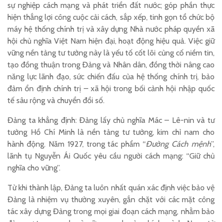
sự nghiệp cách mạng và phát triển đất nước; góp phần thực
hiện thắng lợi công cuộc cải cách, sắp xếp, tinh gọn tổ chức bộ
máy hệ thống chính trị và xây dựng Nhà nước pháp quyền xã
hội chủ nghĩa Việt Nam hiện đại, hoạt động hiệu quả. Việc giữ
vững nền tảng tư tưởng này là yếu tố cốt lõi củng cố niềm tin,
tạo đồng thuận trong Đảng và Nhân dân, đồng thời nâng cao
năng lực lãnh đạo, sức chiến đấu của hệ thống chính trị, bảo
đảm ổn định chính trị – xã hội trong bối cảnh hội nhập quốc
tế sâu rộng và chuyển đổi số.
Đảng ta khẳng định: Đảng lấy chủ nghĩa Mác – Lê-nin và tư
tưởng Hồ Chí Minh là nền tảng tư tưởng, kim chỉ nam cho
hành động. Năm 1927, trong tác phẩm “
Đường Cách mệnh
”,
lãnh tụ Nguyễn Ái Quốc yêu cầu người cách mạng: “Giữ chủ
nghĩa cho vững”.
Từ khi thành lập, Đảng ta luôn nhất quán xác định việc bảo vệ
Đảng là nhiệm vụ thường xuyên, gắn chặt với các mặt công
tác xây dựng Đảng trong mọi giai đoạn cách mạng, nhằm bảo