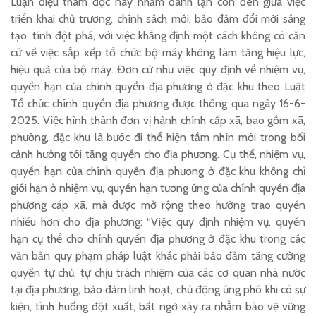
Luận điệu thâm độc này nhằm đánh lận con đen giữa việc
triển khai chủ trương, chính sách mới, bảo đảm đổi mới sáng
tạo, tính đột phá, với việc khẳng định một cách không có căn
cứ về việc sắp xếp tổ chức bộ máy không làm tăng hiệu lực,
hiệu quả của bộ máy. Đơn cử như việc quy định về nhiệm vụ,
quyền hạn của chính quyền địa phương ở đặc khu theo Luật
Tổ chức chính quyền địa phương được thông qua ngày 16-6-
2025. Việc hình thành đơn vị hành chính cấp xã, bao gồm xã,
phường, đặc khu là bước đi thể hiện tầm nhìn mới trong bối
cảnh hướng tới tăng quyền cho địa phương. Cụ thể, nhiệm vụ,
quyền hạn của chính quyền địa phương ở đặc khu không chỉ
giới hạn ở nhiệm vụ, quyền hạn tương ứng của chính quyền địa
phương cấp xã, mà được mở rộng theo hướng trao quyền
nhiều hơn cho địa phương: “Việc quy định nhiệm vụ, quyền
hạn cụ thể cho chính quyền địa phương ở đặc khu trong các
văn bản quy phạm pháp luật khác phải bảo đảm tăng cường
quyền tự chủ, tự chịu trách nhiệm của các cơ quan nhà nước
tại địa phương, bảo đảm linh hoạt, chủ động ứng phó khi có sự
kiện, tình huống đột xuất, bất ngờ xảy ra nhằm bảo vệ vững