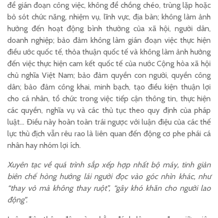
để gián đoạn công việc, không để chồng chéo, trùng lặp hoặc
bỏ sót chức năng, nhiệm vụ, lĩnh vực, địa bàn; không làm ảnh
hưởng đến hoạt động bình thường của xã hội, người dân,
doanh nghiệp; bảo đảm không làm gián đoạn việc thực hiện
điều ước quốc tế, thỏa thuận quốc tế và không làm ảnh hưởng
đến việc thực hiện cam kết quốc tế của nước Cộng hòa xã hội
chủ nghĩa Việt Nam; bảo đảm quyền con người, quyền công
dân; bảo đảm công khai, minh bạch, tạo điều kiện thuận lợi
cho cá nhân, tổ chức trong việc tiếp cận thông tin, thực hiện
các quyền, nghĩa vụ và các thủ tục theo quy định của pháp
luật… Điều này hoàn toàn trái ngược với luận điệu của các thế
lực thù địch vẫn rêu rao là liên quan đến động cơ phe phái cá
nhân hay nhóm lợi ích.
Xuyên tạc về quá trình sắp xếp hợp nhất bộ máy, tinh giản
biên chế hòng hướng lái người đọc vào góc nhìn khác, như
“thay vỏ mà không thay ruột”, “gây khó khăn cho người lao
động”.