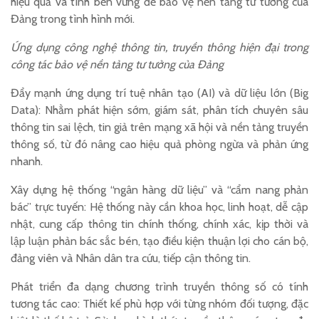
hiệu quả và tính bền vững để bảo vệ nền tảng tư tưởng của
Đảng trong tình hình mới.
Ứng dụng công nghệ thông tin, truyền thông hiện đại trong
công tác bảo vệ nền tảng tư tưởng của Đảng
Đẩy mạnh ứng dụng trí tuệ nhân tạo (AI) và dữ liệu lớn (Big
Data): Nhằm phát hiện sớm, giám sát, phân tích chuyên sâu
thông tin sai lệch, tin giả trên mạng xã hội và nền tảng truyền
thông số, từ đó nâng cao hiệu quả phòng ngừa và phản ứng
nhanh.
Xây dựng hệ thống “ngân hàng dữ liệu” và “cẩm nang phản
bác” trực tuyến: Hệ thống này cần khoa học, linh hoạt, dễ cập
nhật, cung cấp thông tin chính thống, chính xác, kịp thời và
lập luận phản bác sắc bén, tạo điều kiện thuận lợi cho cán bộ,
đảng viên và Nhân dân tra cứu, tiếp cận thông tin.
Phát triển đa dạng chương trình truyền thông số có tính
tương tác cao: Thiết kế phù hợp với từng nhóm đối tượng, đặc