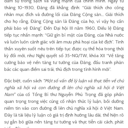
đảm sự trong sạch và vững mạnh của chính mình. Ngay từ
tháng 10-1930, Đảng đã khẳng định: “Giải thích cho công
nhân mục đích và đường lối của Đảng Cộng sản… Giải thích
cho họ rằng, Đảng Cộng sản là Đảng của họ, vì vậy họ cần
phải bảo vệ Đảng”. Đến Đại hội III năm 1960, Điều lệ Đảng
tiếp tục nhấn mạnh: “Giữ gìn bí mật của Đảng, của Nhà nước
và luôn luôn cảnh giác với âm mưu phá hoại của kẻ địch”. Tinh
thần xuyên suốt nêu trên tiếp tục được cụ thể hóa trong thời
kỳ đổi mới, như Nghị quyết số 35-NQ/TW, khóa XII “Về tăng
cường bảo vệ nền tảng tư tưởng của Đảng, đấu tranh phản
bác các quan điểm sai trái, thù địch trong tình hình mới”.
Đặc biệt, cuốn sách
“Một số vấn đề lý luận và thực tiễn về chủ
nghĩa xã hội và con đường đi lên chủ nghĩa xã hội ở Việt
Nam”
của cố Tổng Bí thư Nguyễn Phú Trọng đã góp phần
quan trọng trong việc củng cố nhận thức lý luận, bồi dưỡng
niềm tin vào con đường đi lên chủ nghĩa xã hội ở Việt Nam.
Đây là tài liệu lý luận có giá trị định hướng lâu dài, thể hiện rõ
sự gắn bó giữa nền tảng tư tưởng và thực tiễn cải cách, phát