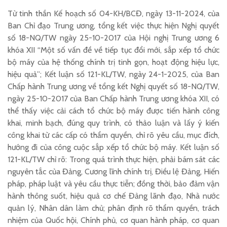
Từ tinh thần Kế hoạch số 04-KH/BCĐ, ngày 13-11-2024, của
Ban Chỉ đạo Trung ương, tổng kết việc thực hiện Nghị quyết
số 18-NQ/TW ngày 25-10-2017 của Hội nghị Trung ương 6
khóa XII “Một số vấn đề về tiếp tục đổi mới, sắp xếp tổ chức
bộ máy của hệ thống chính trị tinh gọn, hoạt động hiệu lực,
hiệu quả”; Kết luận số 121-KL/TW, ngày 24-1-2025, của Ban
Chấp hành Trung ương về tổng kết Nghị quyết số 18-NQ/TW,
ngày 25-10-2017 của Ban Chấp hành Trung ương khóa XII, có
thể thấy việc cải cách tổ chức bộ máy được tiến hành công
khai, minh bạch, đúng quy trình, có thảo luận và lấy ý kiến
công khai từ các cấp có thẩm quyền, chỉ rõ yêu cầu, mục đích,
hướng đi của công cuộc sắp xếp tổ chức bộ máy. Kết luận số
121-KL/TW chỉ rõ: Trong quá trình thực hiện, phải bám sát các
nguyên tắc của Đảng, Cương lĩnh chính trị, Điều lệ Đảng, Hiến
pháp, pháp luật và yêu cầu thực tiễn; đồng thời, bảo đảm vận
hành thông suốt, hiệu quả cơ chế Đảng lãnh đạo, Nhà nước
quản lý, Nhân dân làm chủ; phân định rõ thẩm quyền, trách
nhiệm của Quốc hội, Chính phủ, cơ quan hành pháp, cơ quan