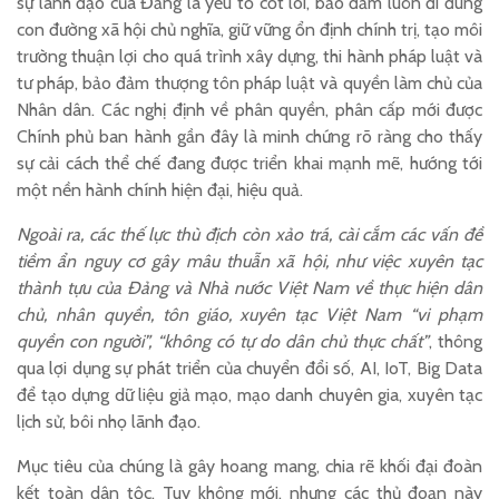
sự lãnh đạo của Đảng là yếu tố cốt lõi, bảo đảm luôn đi đúng
con đường xã hội chủ nghĩa, giữ vững ổn định chính trị, tạo môi
trường thuận lợi cho quá trình xây dựng, thi hành pháp luật và
tư pháp, bảo đảm thượng tôn pháp luật và quyền làm chủ của
Nhân dân. Các nghị định về phân quyền, phân cấp mới được
Chính phủ ban hành gần đây là minh chứng rõ ràng cho thấy
sự cải cách thể chế đang được triển khai mạnh mẽ, hướng tới
một nền hành chính hiện đại, hiệu quả.
Ngoài ra, các thế lực thù địch còn xảo trá, cài cắm các vấn đề
tiềm ẩn nguy cơ gây mâu thuẫn xã hội, như việc xuyên tạc
thành tựu của Đảng và Nhà nước Việt Nam về thực hiện dân
chủ, nhân quyền, tôn giáo, xuyên tạc Việt Nam “vi phạm
quyền con người”, “không có tự do dân chủ thực chất”
, thông
qua lợi dụng sự phát triển của chuyển đổi số, AI, IoT, Big Data
để tạo dựng dữ liệu giả mạo, mạo danh chuyên gia, xuyên tạc
lịch sử, bôi nhọ lãnh đạo.
Mục tiêu của chúng là gây hoang mang, chia rẽ khối đại đoàn
kết toàn dân tộc. Tuy không mới, nhưng các thủ đoạn này