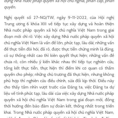
dựng Nhà nước pháp quyền xã hội chủ nghĩa, phân cấp, phân
quyền.
Nghị quyết số 27-NQ/TW, ngày 9-11-2022, của Hội nghị
Trung ương 6 khóa XIII về tiếp tục xây dựng và hoàn thiện
Nhà nước pháp quyền xã hội chủ nghĩa Việt Nam trong giai
đoạn mới chỉ rõ: Việc xây dựng Nhà nước pháp quyền xã hội
chủ nghĩa Việt Nam là vấn đề lớn, phức tạp, lâu dài; những vấn
đề thực tiễn đòi hỏi, đã rõ, được thực tiễn chứng minh là đúng,
có sự thống nhất cao thì kiên quyết thực hiện; những vấn đề
chưa rõ, còn nhiều ý kiến khác nhau thì tiếp tục nghiên cứu,
tổng kết thực tiễn, thực hiện thí điểm khi cơ quan có thẩm
quyền cho phép; những chủ trương đã thực hiện, nhưng không
phù hợp thì nghiên cứu điều chỉnh, sửa đổi kịp thời. Điều này
cho thấy tầm nhìn vượt trước của Đảng ta, việc Đảng ta dự
liệu về tính phức tạp, lâu dài của việc xây dựng Nhà nước pháp
quyền xã hội chủ nghĩa Việt Nam trong giai đoạn mới, đồng
thời hướng đến bảo đảm sự đoàn kết, thống nhất trong triển
khai. Trong Nhà nước pháp quyền xã hội chủ nghĩa Việt Nam,