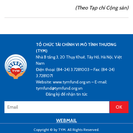
(Theo Tạp chí Cộng sản)
TỔ CHỨC TÀI CHÍNH VI MÔ TÌNH THƯƠNG
(TYM)
Nhà B tầng 3, 20 Thụy Khuê, Tây Hồ, Hà Nội, Việt
Nam
Điện thoại: (84-24) 3.7281003 – Fax: (84-24)
3.7281071
Website: www.tymfund.org.vn – E-mail:
tymfund@tymfund.org.vn
Đăng ký để nhận tin tức
WEBMAIL
Copyright © by TYM. All Rights Reserved.