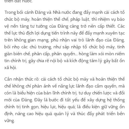
triển đất nước.
Trong bối cảnh Đảng và Nhà nước đang đẩy mạnh cải cách tổ
chức bộ máy, hoàn thiện thể chế, pháp luật, thì nhiệm vụ bảo
vệ nền tảng tư tưởng của Đảng càng trở nên cấp thiết. Các
thế lực thù địch lợi dụng tiến trình này để đẩy mạnh xuyên tạc
trên không gian mạng, phủ nhận vai trò lãnh đạo của Đảng,
bôi nhọ các chủ trương, như sáp nhập tổ chức bộ máy, tinh
giản biên chế, phân cấp, phân quyền… hòng làm xói mòn niềm
tin chính trị, gây chia rẽ nội bộ và kích động tâm lý gây bất ổn
xã hội.
Cần nhận thức rõ: cải cách tổ chức bộ máy và hoàn thiện thể
chế không chỉ phản ánh về năng lực lãnh đạo cầm quyền, mà
còn là biểu hiện của bản lĩnh chính trị, tư duy chiến lược và đổi
mới của Đảng. Đây là bước đi tất yếu để xây dựng hệ thống
chính trị tinh gọn, hiệu lực, hiệu quả; là điều kiện giữ vững ổn
định, nâng cao hiệu quả quản lý và thúc đẩy phát triển bền
vững.