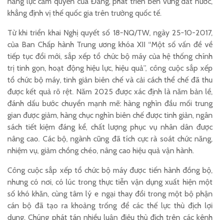
năng lực cầm quyền của Đảng, phát triển bền vững đất nước,
khẳng định vị thế quốc gia trên trường quốc tế.
Từ khi triển khai Nghị quyết số 18-NQ/TW, ngày 25-10-2017,
của Ban Chấp hành Trung ương khóa XII “Một số vấn đề về
tiếp tục đổi mới, sắp xếp tổ chức bộ máy của hệ thống chính
trị tinh gọn, hoạt động hiệu lực, hiệu quả”, công cuộc sắp xếp
tổ chức bộ máy, tinh giản biên chế và cải cách thể chế đã thu
được kết quả rõ rệt. Năm 2025 được xác định là năm bản lề,
đánh dấu bước chuyển mạnh mẽ: hàng nghìn đầu mối trung
gian được giảm, hàng chục nghìn biên chế được tinh giản, ngân
sách tiết kiệm đáng kể, chất lượng phục vụ nhân dân được
nâng cao. Các bộ, ngành cũng đã tích cực rà soát chức năng,
nhiệm vụ, giảm chồng chéo, nâng cao hiệu quả vận hành.
Công cuộc sắp xếp tổ chức bộ máy được tiến hành đồng bộ,
nhưng có nơi, có lúc trong thực tiễn vận dụng xuất hiện một
số khó khăn, cùng tâm lý e ngại thay đổi trong một bộ phận
cán bộ đã tạo ra khoảng trống để các thế lực thù địch lợi
dụng. Chúng phát tán nhiều luận điệu thù địch trên các kênh