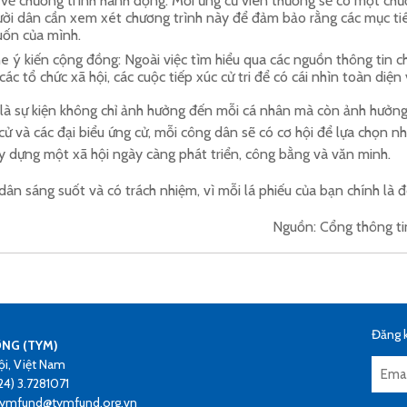
 về chương trình hành động: Mỗi ứng cử viên thường sẽ có một chư
ười dân cần xem xét chương trình này để đảm bảo rằng các mục tiê
ốn của mình.
e ý kiến cộng đồng: Ngoài việc tìm hiểu qua các nguồn thông tin c
các tổ chức xã hội, các cuộc tiếp xúc cử tri để có cái nhìn toàn diện
là sự kiện không chỉ ảnh hưởng đến mỗi cá nhân mà còn ảnh hưởng 
cử và các đại biểu ứng cử, mỗi công dân sẽ có cơ hội để lựa chọn nh
 dựng một xã hội ngày càng phát triển, công bằng và văn minh.
dân sáng suốt và có trách nhiệm, vì mỗi lá phiếu của bạn chính là đ
Nguồn: Cổng thông ti
Đăng k
ƠNG (TYM)
ội, Việt Nam
24) 3.7281071
 tymfund@tymfund.org.vn