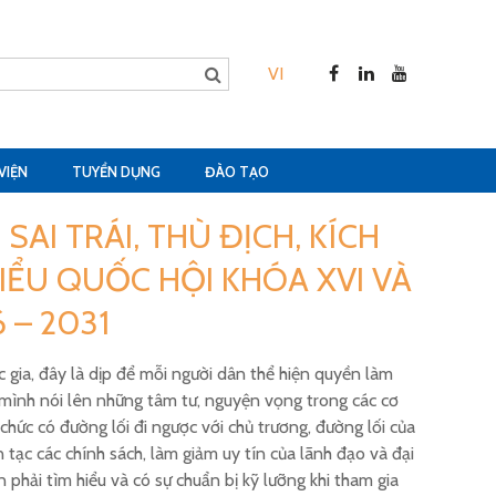
VI
VIỆN
TUYỂN DỤNG
ĐÀO TẠO
AI TRÁI, THÙ ĐỊCH, KÍCH
ỂU QUỐC HỘI KHÓA XVI VÀ
 – 2031
c gia, đây là dịp để mỗi người dân thể hiện quyền làm
o mình nói lên những tâm tư, nguyện vọng trong các cơ
chức có đường lối đi ngược với chủ trương, đường lối của
tạc các chính sách, làm giảm uy tín của lãnh đạo và đại
phải tìm hiểu và có sự chuẩn bị kỹ lưỡng khi tham gia