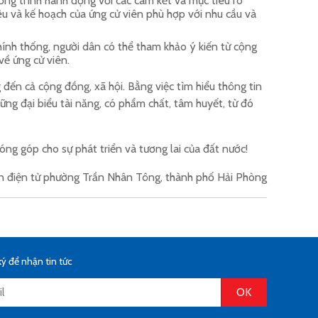
ơng trình hành động với các cam kết và mục tiêu rõ
u và kế hoạch của ứng cử viên phù hợp với nhu cầu và
hính thống, người dân có thể tham khảo ý kiến từ cộng
 về ứng cử viên.
đến cả cộng đồng, xã hội. Bằng việc tìm hiểu thông tin
ững đại biểu tài năng, có phẩm chất, tâm huyết, từ đó
óng góp cho sự phát triển và tương lai của đất nước!
n điện tử phường Trần Nhân Tông, thành phố Hải Phòng
ý để nhận tin tức