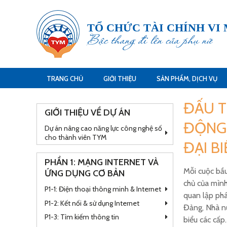
TỔ CHỨC TÀI CHÍNH VI
Bậc thang đi lên của phụ nữ
TRANG CHỦ
GIỚI THIỆU
SẢN PHẨM, DỊCH VỤ
ĐẤU T
GIỚI THIỆU VỀ DỰ ÁN
ĐỘNG 
Dự án nâng cao năng lực công nghệ số
cho thành viên TYM
ĐẠI B
PHẦN 1: MẠNG INTERNET VÀ
Mỗi cuộc bầu
ỨNG DỤNG CƠ BẢN
chủ của mình
P1-1: Điện thoại thông minh & Internet
quan lập phá
P1-2: Kết nối & sử dụng Internet
Đảng, Nhà nư
P1-3: Tìm kiếm thông tin
biểu các cấp