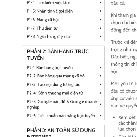
P1-4: Tìm kiếm việc làm
bầu cử.
P1-5: Nhắn tin và gọi điện
Khi tham gia
P1-6: Mạng xã hội
chọn đại biể
P1-7: Thư điện tử
động đến chấ
P1-8: Ngân hàng điện tử
Trước khi đế
trọng như: n
PHẦN 2: BÁN HÀNG TRỰC
Đặc biệt, ng
TUYẾN
thông tin ch
P2-1: Bán hàng trực tuyến
hội.
P2-2: Bán hàng qua mạng xã hội
Một yếu tố k
P2-3: Tạo nội dung tương tác
đều có chương
P2-4: Kênh thương mại điện tử
ứng cử viên 
P2-5: Google bản đồ & Google doanh
bảo vệ quyền
nghiệp
P2-6: Tiêu chuẩn bán hàng trực tuyến
Xem xét 
các thành
lựa chọn 
PHẦN 3: AN TOÀN SỬ DỤNG
INTERNET