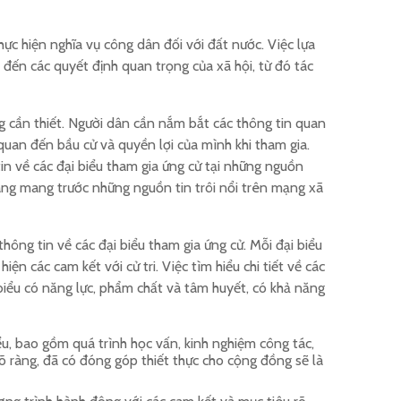
hực hiện nghĩa vụ công dân đối với đất nước. Việc lựa
 đến các quyết định quan trọng của xã hội, từ đó tác
ng cần thiết. Người dân cần nắm bắt các thông tin quan
 quan đến bầu cử và quyền lợi của mình khi tham gia.
tin về các đại biểu tham gia ứng cử tại những nguồn
ng mang trước những nguồn tin trôi nổi trên mạng xã
hông tin về các đại biểu tham gia ứng cử. Mỗi đại biểu
ện các cam kết với cử tri. Việc tìm hiểu chi tiết về các
 biểu có năng lực, phẩm chất và tâm huyết, có khả năng
ểu, bao gồm quá trình học vấn, kinh nghiệm công tác,
rõ ràng, đã có đóng góp thiết thực cho cộng đồng sẽ là