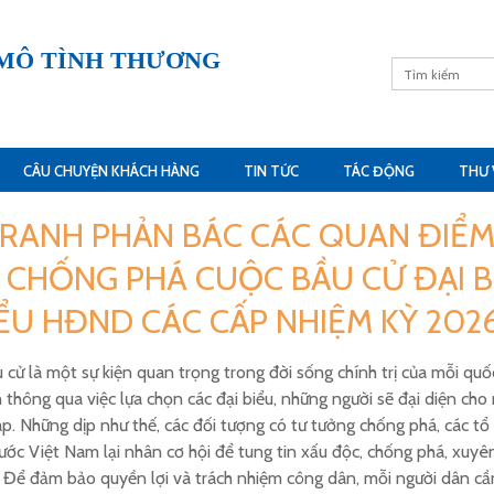
 MÔ TÌNH THƯƠNG
CÂU CHUYỆN KHÁCH HÀNG
TIN TỨC
TÁC ĐỘNG
THƯ 
RANH PHẢN BÁC CÁC QUAN ĐIỂM S
CHỐNG PHÁ CUỘC BẦU CỬ ĐẠI BI
IỂU HĐND CÁC CẤP NHIỆM KỲ 2026
 cử là một sự kiện quan trọng trong đời sống chính trị của mỗi quố
 thông qua việc lựa chọn các đại biểu, những người sẽ đại diện ch
p. Những dịp như thế, các đối tượng có tư tưởng chống phá, các tổ 
ớc Việt Nam lại nhân cơ hội để tung tin xấu độc, chống phá, xuyên 
. Để đảm bảo quyền lợi và trách nhiệm công dân, mỗi người dân cần 