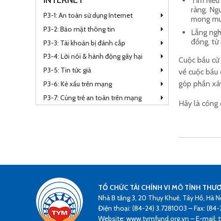
Tìm hiểu
ràng. Ng
P3-1: An toàn sử dụng Internet
mong mu
P3-2: Bảo mật thông tin
Lắng ngh
đồng, từ 
P3-3: Tài khoản bị đánh cắp
P3-4: Lời nói & hành động gây hại
Cuộc bầu cử 
P3-5: Tin tức giả
về cuộc bầu 
góp phần xây
P3-6: Kẻ xấu trên mạng
P3-7: Cùng trẻ an toàn trên mạng
Hãy là công 
TỔ CHỨC TÀI CHÍNH VI MÔ TÌNH THƯ
Nhà B tầng 3, 20 Thụy Khuê, Tây Hồ, Hà N
Điện thoại: (84-24) 3.7281003 – Fax: (84-
Website: www.tymfund.org.vn – E-mail: