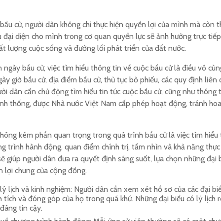
 bầu cử, người dân không chỉ thực hiện quyền lợi của mình mà còn t
u đại diện cho mình trong cơ quan quyền lực sẽ ảnh hưởng trực tiếp
t lượng cuộc sống và đường lối phát triển của đất nước.
n ngày bầu cử, việc tìm hiểu thông tin về cuộc bầu cử là điều vô cù
gày giờ bầu cử, địa điểm bầu cử, thủ tục bỏ phiếu, các quy định liên
ười dân cần chủ động tìm hiểu tin tức cuộc bầu cử, cũng như thông 
ính thống, được Nhà nước Việt Nam cấp phép hoạt động, tránh hoa
hông kém phần quan trọng trong quá trình bầu cử là việc tìm hiểu t
 trình hành động, quan điểm chính trị, tầm nhìn và khả năng thực hi
sẽ giúp người dân đưa ra quyết định sáng suốt, lựa chọn những đại
 lợi chung của cộng đồng.
lý lịch và kinh nghiệm: Người dân cần xem xét hồ sơ của các đại bi
 tích và đóng góp của họ trong quá khứ. Những đại biểu có lý lịch 
đáng tin cậy.